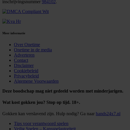
inschrijvingsnummer
984102
.
Meer informatie
Over Onetime
Onetime in de media
Adverteren
Contact
Disclaimer
Cookiebeleid
Privacybeleid
Algemene Voorwaarden
Deze boodschap mag niet gedeeld worden met minderjarigen.
Wat kost gokken jou? Stop op tijd. 18+.
Gokken kan verslavend zijn. Hulp nodig? Ga naar
hands24x7.nl
Tips voor verantwoord spelen
Veilig Spelen – Kansspelautoriteit