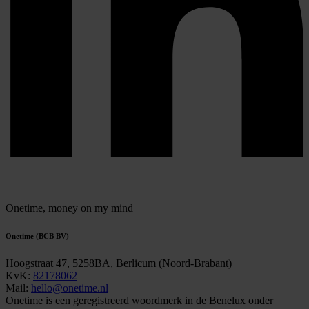
Onetime,
money on my mind
Onetime (BCB BV)
Hoogstraat 47, 5258BA, Berlicum (Noord-Brabant)
KvK:
82178062
Mail:
hello@onetime.nl
Onetime is een geregistreerd woordmerk in de Benelux onder