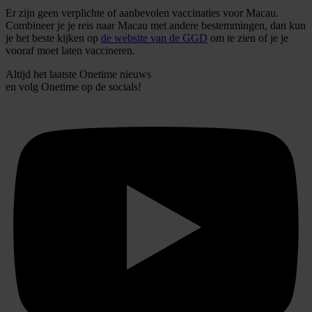
partners kunnen deze gegevens combineren met andere
Er zijn geen verplichte of aanbevolen vaccinaties voor Macau.
informatie die u aan ze heeft verstrekt of die ze hebben
Combineer je je reis naar Macau met andere bestemmingen, dan kun
verzameld op basis van uw gebruik van hun services.
je het beste kijken op
de website van de GGD
om te zien of je je
vooraf moet laten vaccineren.
Altijd het laatste Onetime nieuws
en volg
Onetime
op de socials!