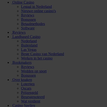
Online Casino
Legaal in Nederland
Nieuwe online casino's
Reviews
Bonussen
Betaalmethodes
Software
Reviews
Landbased Casino
Nederland
Buitenland
Las Vegas
Beste Casino van Nederland
Werken in het casino
Bookmakers
Reviews
Wedden op sport
Bonussen
Over knaken
Loterijen
Oscars
Prijzengeld
Beursgenoteerd
Wat verdient
Casino Spellen