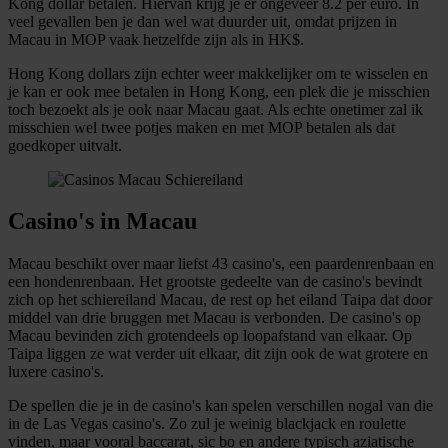
Kong dollar betalen. Hiervan krijg je er ongeveer 8.2 per euro. In
veel gevallen ben je dan wel wat duurder uit, omdat prijzen in
Macau in MOP vaak hetzelfde zijn als in HK$.
Hong Kong dollars zijn echter weer makkelijker om te wisselen en
je kan er ook mee betalen in Hong Kong, een plek die je misschien
toch bezoekt als je ook naar Macau gaat. Als echte onetimer zal ik
misschien wel twee potjes maken en met MOP betalen als dat
goedkoper uitvalt.
Casino's in Macau
Macau beschikt over maar liefst 43 casino's, een paardenrenbaan en
een hondenrenbaan. Het grootste gedeelte van de casino's bevindt
zich op het schiereiland Macau, de rest op het eiland Taipa dat door
middel van drie bruggen met Macau is verbonden. De casino's op
Macau bevinden zich grotendeels op loopafstand van elkaar. Op
Taipa liggen ze wat verder uit elkaar, dit zijn ook de wat grotere en
luxere casino's.
De spellen die je in de casino's kan spelen verschillen nogal van die
in de Las Vegas casino's. Zo zul je weinig blackjack en roulette
vinden, maar vooral baccarat, sic bo en andere typisch aziatische