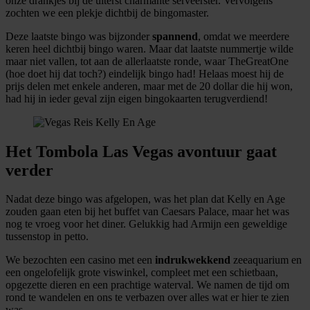
onze drankjes bij de uiterst charmante serveerster. Vervolgens
zochten we een plekje dichtbij de bingomaster.
Deze laatste bingo was bijzonder
spannend
, omdat we meerdere
keren heel dichtbij bingo waren. Maar dat laatste nummertje wilde
maar niet vallen, tot aan de allerlaatste ronde, waar TheGreatOne
(hoe doet hij dat toch?) eindelijk bingo had! Helaas moest hij de
prijs delen met enkele anderen, maar met de 20 dollar die hij won,
had hij in ieder geval zijn eigen bingokaarten terugverdiend!
Het Tombola Las Vegas avontuur gaat
verder
Nadat deze bingo was afgelopen, was het plan dat Kelly en Age
zouden gaan eten bij het buffet van Caesars Palace, maar het was
nog te vroeg voor het diner. Gelukkig had Armijn een geweldige
tussenstop in petto.
We bezochten een casino met een
indrukwekkend
zeeaquarium en
een ongelofelijk grote viswinkel, compleet met een schietbaan,
opgezette dieren en een prachtige waterval. We namen de tijd om
rond te wandelen en ons te verbazen over alles wat er hier te zien
was.