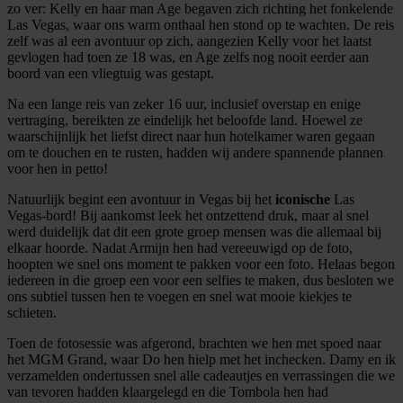
zo ver: Kelly en haar man Age begaven zich richting het fonkelende
Las Vegas, waar ons warm onthaal hen stond op te wachten. De reis
zelf was al een avontuur op zich, aangezien Kelly voor het laatst
gevlogen had toen ze 18 was, en Age zelfs nog nooit eerder aan
boord van een vliegtuig was gestapt.
Na een lange reis van zeker 16 uur, inclusief overstap en enige
vertraging, bereikten ze eindelijk het beloofde land. Hoewel ze
waarschijnlijk het liefst direct naar hun hotelkamer waren gegaan
om te douchen en te rusten, hadden wij andere spannende plannen
voor hen in petto!
Natuurlijk begint een avontuur in Vegas bij het
iconische
Las
Vegas-bord! Bij aankomst leek het ontzettend druk, maar al snel
werd duidelijk dat dit een grote groep mensen was die allemaal bij
elkaar hoorde. Nadat Armijn hen had vereeuwigd op de foto,
hoopten we snel ons moment te pakken voor een foto. Helaas begon
iedereen in die groep een voor een selfies te maken, dus besloten we
ons subtiel tussen hen te voegen en snel wat mooie kiekjes te
schieten.
Toen de fotosessie was afgerond, brachten we hen met spoed naar
het MGM Grand, waar Do hen hielp met het inchecken. Damy en ik
verzamelden ondertussen snel alle cadeautjes en verrassingen die we
van tevoren hadden klaargelegd en die Tombola hen had