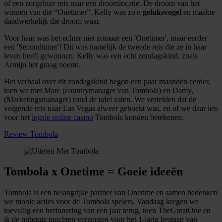
of een zorgeloze reis naar een droomlocatie. De droom van het
winnen van die “Onetimer”. Kelly was zo'n
geluksvogel
en maakte
daadwerkelijk die droom waar.
Voor haar was het echter niet zomaar een 'Onetimer', maar eerder
een 'Secondtimer'! Dit was namelijk de tweede reis die ze in haar
leven heeft gewonnen. Kelly was een echt zondagskind, zoals
Armijn het graag noemt.
Het verhaal over dit zondagskind begon een paar maanden eerder,
toen we met Marc (countrymanager van Tombola) en Damy,
(Marketingsmanager) rond de tafel zaten. We vertelden dat de
volgende reis naar Las Vegas alweer geboekt was, en of we daar iets
voor het
legale online casino
Tombola konden betekenen.
Review Tombola
Tombola x Onetime = Goeie ideeën
Tombola is een belangrijke partner van Onetime en samen bedenken
we mooie acties voor de Tombola spelers. Vandaag kregen we
toevallig een herinnering van een jaar terug, toen TheGreatOne en
ik de pubquiz mochten verzorgen voor het 1-jarig bestaan van