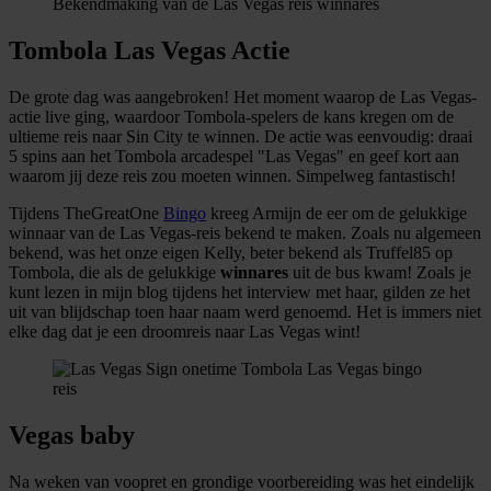
Bekendmaking van de Las Vegas reis winnares
Tombola Las Vegas Actie
De grote dag was aangebroken! Het moment waarop de Las Vegas-
actie live ging, waardoor Tombola-spelers de kans kregen om de
ultieme reis naar Sin City te winnen. De actie was eenvoudig: draai
5 spins aan het Tombola arcadespel "Las Vegas" en geef kort aan
waarom jij deze reis zou moeten winnen. Simpelweg fantastisch!
Tijdens TheGreatOne
Bingo
kreeg Armijn de eer om de gelukkige
winnaar van de Las Vegas-reis bekend te maken. Zoals nu algemeen
bekend, was het onze eigen Kelly, beter bekend als Truffel85 op
Tombola, die als de gelukkige
winnares
uit de bus kwam! Zoals je
kunt lezen in mijn blog tijdens het interview met haar, gilden ze het
uit van blijdschap toen haar naam werd genoemd. Het is immers niet
elke dag dat je een droomreis naar Las Vegas wint!
Vegas baby
Na weken van voopret en grondige voorbereiding was het eindelijk