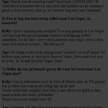
Age:
Wat ik van de ervaring vond? Heel kort: GEWELDIG! Ik
vond het wel jammer dat we niet meer tijd hadden om de onetimers
goed te leren kennen. (dus ja, we moeten nog eens mee hahahah)
6) Zou je nog een keer terug willen naar Las Vegas, en
waarom?
Kelly:
Liever vandaag dan morgen! Er is nog genoeg in Las Vegas
wat wij nog niet gezien/gedaan hebben en dolgraag willen
zien/doen. En de sfeer weer willen proeven van Vegas. Het is druk
maar toch kom je tot rust... Mis het nu al!
Age:
De vraag is niet of ik nog ga maar wanneer we weer gaan! We
hebben nog zoveel te zien en te doen in Vegas. Het maakt wel wat
in je los. Ja, ik heb best het Vegas virus!
7) Welke tip zou jij iemand geven die voor het eerst naar Las
Vegas gaat?
Kelly:
Laat je informeren over de Do's & Don'ts (bijv de FB groep)
Pas je ritme aan want ja die jetlag ligt op de loer
Neem voldoende zakgeld mee! Het is niet alleen het gokken daar
maar je hebt ook leuke activiteiten
Neem niet teveel spullen mee 😉
Age:
Ondanks dat alles best goed voorbereid was voor ons wisten