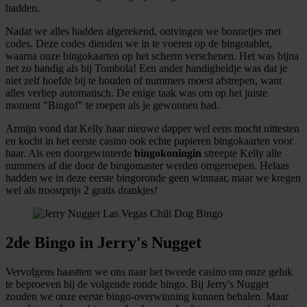
informatie over uw gebruik van onze site met onze
hadden.
partners voor social media, adverteren en analyse. Deze
Nadat we alles hadden afgerekend, ontvingen we bonnetjes met
partners kunnen deze gegevens combineren met andere
codes. Deze codes dienden we in te voeren op de bingotablet,
waarna onze bingokaarten op het scherm verschenen. Het was bijna
informatie die u aan ze heeft verstrekt of die ze hebben
net zo handig als bij Tombola! Een ander handigheidje was dat je
verzameld op basis van uw gebruik van hun services.
niet zelf hoefde bij te houden of nummers moest afstrepen, want
alles verliep automatisch. De enige taak was om op het juiste
moment "Bingo!" te roepen als je gewonnen had.
Armijn vond dat Kelly haar nieuwe dapper wel eens mocht uittesten
en kocht in het eerste casino ook echte papieren bingokaarten voor
haar. Als een doorgewinterde
bingokoningin
streepte Kelly alle
nummers af die door de bingomaster werden omgeroepen. Helaas
hadden we in deze eerste bingoronde geen winnaar, maar we kregen
wel als troostprijs 2 gratis drankjes!
2de Bingo in Jerry's Nugget
Vervolgens haastten we ons naar het tweede casino om onze geluk
te beproeven bij de volgende ronde bingo. Bij Jerry's Nugget
zouden we onze eerste bingo-overwinning kunnen behalen. Maar