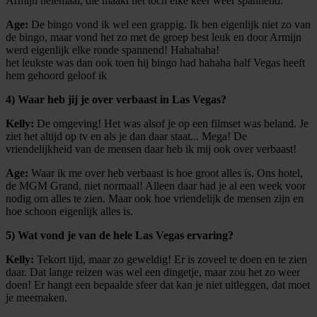
Armijn helemaal, die maakt het toch elke keer weer spannend.
Age:
De bingo vond ik wel een grappig. Ik ben eigenlijk niet zo van
de bingo, maar vond het zo met de groep best leuk en door Armijn
werd eigenlijk elke ronde spannend! Hahahaha!
het leukste was dan ook toen hij bingo had hahaha half Vegas heeft
hem gehoord geloof ik
4) Waar heb jij je over verbaast in Las Vegas?
Kelly:
De omgeving! Het was alsof je op een filmset was beland. Je
ziet het altijd op tv en als je dan daar staat... Mega! De
vriendelijkheid van de mensen daar heb ik mij ook over verbaast!
Age:
Waar ik me over heb verbaast is hoe groot alles is. Ons hotel,
de MGM Grand, niet normaal! Alleen daar had je al een week voor
nodig om alles te zien. Maar ook hoe vriendelijk de mensen zijn en
hoe schoon eigenlijk alles is.
5) Wat vond je van de hele Las Vegas ervaring?
Kelly:
Tekort tijd, maar zo geweldig! Er is zoveel te doen en te zien
daar. Dat lange reizen was wel een dingetje, maar zou het zo weer
doen! Er hangt een bepaalde sfeer dat kan je niet uitleggen, dat moet
je meemaken.