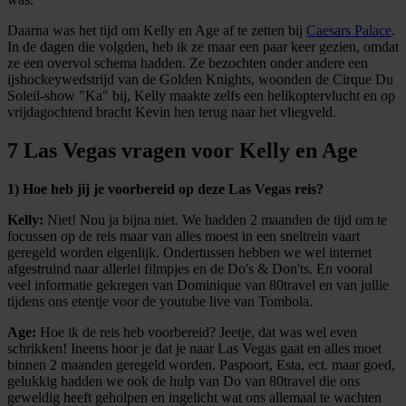
Daarna was het tijd om Kelly en Age af te zetten bij
Caesars Palace
.
In de dagen die volgden, heb ik ze maar een paar keer gezien, omdat
ze een overvol schema hadden. Ze bezochten onder andere een
ijshockeywedstrijd van de Golden Knights, woonden de Cirque Du
Soleil-show "Ka" bij, Kelly maakte zelfs een helikoptervlucht en op
vrijdagochtend bracht Kevin hen terug naar het vliegveld.
7 Las Vegas vragen voor Kelly en Age
1) Hoe heb jij je voorbereid op deze Las Vegas reis?
Kelly:
Niet! Nou ja bijna niet. We hadden 2 maanden de tijd om te
focussen op de reis maar van alles moest in een sneltrein vaart
geregeld worden eigenlijk. Ondertussen hebben we wel internet
afgestruind naar allerlei filmpjes en de Do's & Don'ts. En vooral
veel informatie gekregen van Dominique van 80travel en van jullie
tijdens ons etentje voor de youtube live van Tombola.
Age:
Hoe ik de reis heb voorbereid? Jeetje, dat was wel even
schrikken! Ineens hoor je dat je naar Las Vegas gaat en alles moet
binnen 2 maanden geregeld worden. Paspoort, Esta, ect. maar goed,
gelukkig hadden we ook de hulp van Do van 80travel die ons
geweldig heeft geholpen en ingelicht wat ons allemaal te wachten