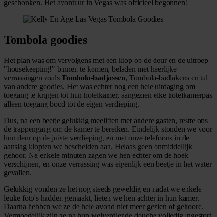
geschonken. Het avontuur in Vegas was officieel begonnen!
Tombola goodies
Het plan was om vervolgens met een klop op de deur en de uitroep
"housekeeping!" binnen te komen, beladen met heerlijke
verrassingen zoals
Tombola-badjassen
, Tombola-badlakens en tal
van andere goodies. Het was echter nog een hele uitdaging om
toegang te krijgen tot hun hotelkamer, aangezien elke hotelkamerpas
alleen toegang bood tot de eigen verdieping.
Dus, na een beetje gelukkig meeliften met andere gasten, restte ons
de trappengang om de kamer te bereiken. Eindelijk stonden we voor
hun deur op de juiste verdieping, en met onze telefoons in de
aanslag klopten we bescheiden aan. Helaas geen onmiddellijk
gehoor. Na enkele minuten zagen we hen echter om de hoek
verschijnen, en onze verrassing was eigenlijk een beetje in het water
gevallen.
Gelukkig vonden ze het nog steeds geweldig en nadat we enkele
leuke foto's hadden gemaakt, lieten we hen achter in hun kamer.
Daarna hebben we ze de hele avond niet meer gezien of gehoord.
Vermoedelijk zijn ze na hun welverdiende douche volledig ingestort