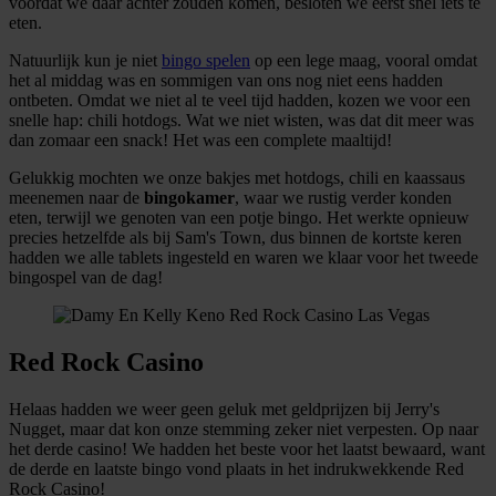
voordat we daar achter zouden komen, besloten we eerst snel iets te
eten.
Natuurlijk kun je niet
bingo spelen
op een lege maag, vooral omdat
het al middag was en sommigen van ons nog niet eens hadden
ontbeten. Omdat we niet al te veel tijd hadden, kozen we voor een
snelle hap: chili hotdogs. Wat we niet wisten, was dat dit meer was
dan zomaar een snack! Het was een complete maaltijd!
Gelukkig mochten we onze bakjes met hotdogs, chili en kaassaus
meenemen naar de
bingokamer
, waar we rustig verder konden
eten, terwijl we genoten van een potje bingo. Het werkte opnieuw
precies hetzelfde als bij Sam's Town, dus binnen de kortste keren
hadden we alle tablets ingesteld en waren we klaar voor het tweede
bingospel van de dag!
Red Rock Casino
Helaas hadden we weer geen geluk met geldprijzen bij Jerry's
Nugget, maar dat kon onze stemming zeker niet verpesten. Op naar
het derde casino! We hadden het beste voor het laatst bewaard, want
de derde en laatste bingo vond plaats in het indrukwekkende Red
Rock Casino!