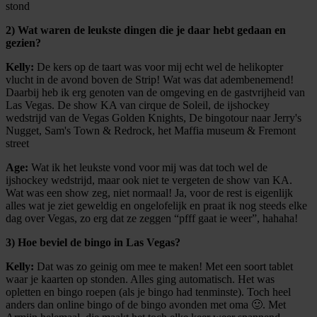
stond
2) Wat waren de leukste dingen die je daar hebt gedaan en
gezien?
Kelly:
De kers op de taart was voor mij echt wel de helikopter
vlucht in de avond boven de Strip! Wat was dat adembenemend!
Daarbij heb ik erg genoten van de omgeving en de gastvrijheid van
Las Vegas. De show KA van cirque de Soleil, de ijshockey
wedstrijd van de Vegas Golden Knights, De bingotour naar Jerry's
Nugget, Sam's Town & Redrock, het Maffia museum & Fremont
street
Age:
Wat ik het leukste vond voor mij was dat toch wel de
ijshockey wedstrijd, maar ook niet te vergeten de show van KA.
Wat was een show zeg, niet normaal! Ja, voor de rest is eigenlijk
alles wat je ziet geweldig en ongelofelijk en praat ik nog steeds elke
dag over Vegas, zo erg dat ze zeggen “pfff gaat ie weer”, hahaha!
3) Hoe beviel de bingo in Las Vegas?
Kelly:
Dat was zo geinig om mee te maken! Met een soort tablet
waar je kaarten op stonden. Alles ging automatisch. Het was
opletten en bingo roepen (als je bingo had tenminste). Toch heel
anders dan online bingo of de bingo avonden met oma 🙂. Met