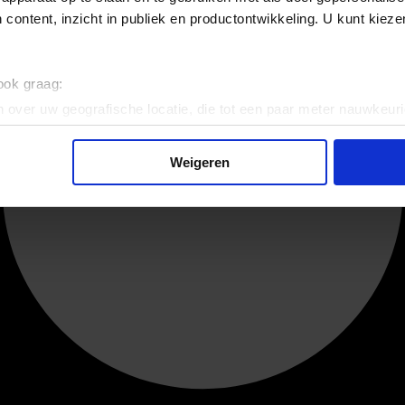
 content, inzicht in publiek en productontwikkeling. U kunt kiez
 ook graag:
 over uw geografische locatie, die tot een paar meter nauwkeuri
eren door het actief te scannen op specifieke eigenschappen (fing
onlijke gegevens worden verwerkt en stel uw voorkeuren in he
Weigeren
jzigen of intrekken in de Cookieverklaring.
ent en advertenties te personaliseren, om functies voor social
. Ook delen we informatie over uw gebruik van onze site met on
e. Deze partners kunnen deze gegevens combineren met andere i
erzameld op basis van uw gebruik van hun services.