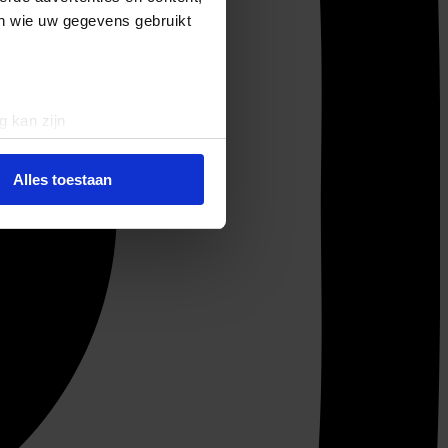
en wie uw gegevens gebruikt
g kan zijn
erprinting)
t
detailgedeelte
in. U kunt uw
Alles toestaan
 media te bieden en om ons
ze partners voor social
nformatie die u aan ze heeft