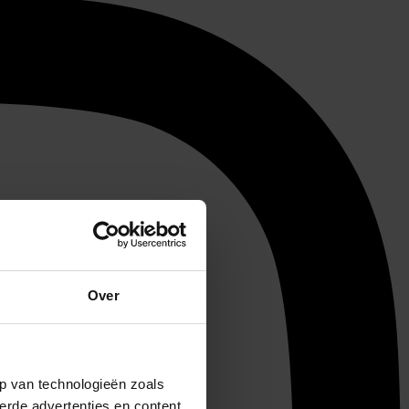
Over
p van technologieën zoals
erde advertenties en content,