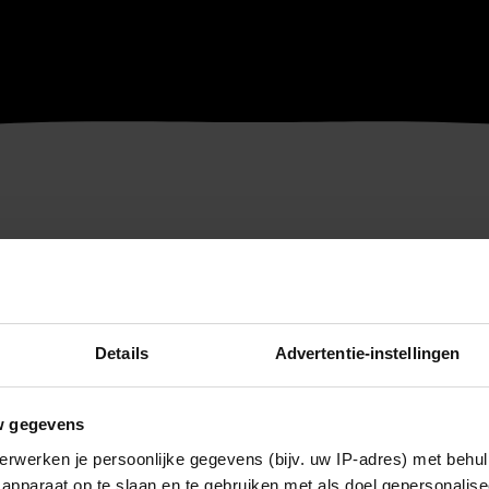
Details
Advertentie-instellingen
w gegevens
erwerken je persoonlijke gegevens (bijv. uw IP-adres) met behul
apparaat op te slaan en te gebruiken met als doel gepersonalise