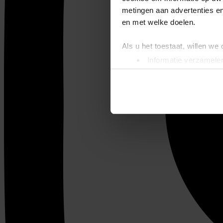
metingen aan advertenties en
en met welke doelen.
Als u het toestaat, willen we
Informatie verzamelen
Uw apparaat identific
Lees meer over hoe uw perso
toestemming op elk moment wi
We gebruiken cookies om cont
websiteverkeer te analyseren
media, adverteren en analys
verstrekt of die ze hebben v