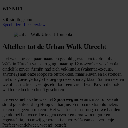
WINNITT
30€ stortingsbonus!
Speel hier
Lees review
Aftellen tot de Urban Walk Utrecht
Het was nog een paar maanden geduldig wachten tot de Urban
Walk in Utrecht van start ging, maar op 12 november was het dan
eindelijk zover. Armijn had zich vakkundig (vakantie-excuus,
anyone?) aan onze loopdate onttrokken, maar Kevin en ik stonden
met ons goeie gedrag al vroeg op deze zondag klaar. Samen reisden
we af naar Utrecht, vergezeld door een vriend van Kevin die ook
wat leuke beelden heeft geschoten.
De verzamel locatie was het
Spoorwegmuseum
, maar onze auto
stond geparkeerd bij Hoog Catharijne. Een paar extra kilometers
leken ons geen probleem. Het was fris maar droog, en we hadden
geluk met het weer. De dagen ervoor en erna waren guur en
regenachtig, maar wij genoten af en toe zelfs van een zonnetje.
Perfect wandelweer, wat mij betreft!