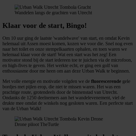
Wandelen langs de grachten van Utrecht
Klaar voor de start, Bingo!
Om 10 uur ging de laatste 'wandelwave' van start, en omdat Kevin
helemaal uit Assen moest komen, kozen we voor die. Snel nog even
naar het toilet en onze stempelkaarten ophalen, en toen waren we
helemaal klaar voor de start! Wat een start was het zeg! Een
motivator stond bij de start iedereen toe te juichen via de microfoon,
en high-fives te geven. Het werkte echt, er ging een golf van
enthousiasme door me heen om aan deze Urban Walk te beginnen.
Met volle energie en motivatie volgden we de
fluorescerende
gele
bordjes met pijlen erop, die niet te missen waren. Het was een
prachtige route, grotendeels door de binnenstad van Utrecht.
Ondanks de 1250 deelnemers aan het wandelevenement, viel de
drukte mee omdat de winkels nog gesloten waren. Een perfecte start
van de Urban Walk!
Drone piloot TheTurtle