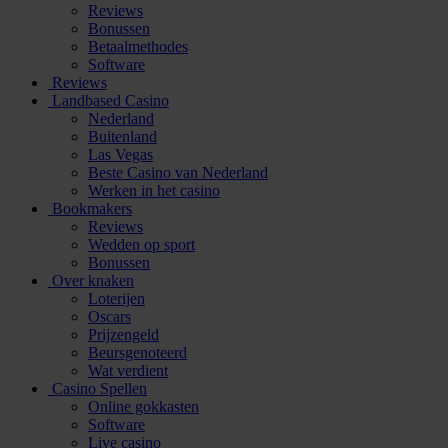
Reviews
Bonussen
Betaalmethodes
Software
Reviews
Landbased Casino
Nederland
Buitenland
Las Vegas
Beste Casino van Nederland
Werken in het casino
Bookmakers
Reviews
Wedden op sport
Bonussen
Over knaken
Loterijen
Oscars
Prijzengeld
Beursgenoteerd
Wat verdient
Casino Spellen
Online gokkasten
Software
Live casino