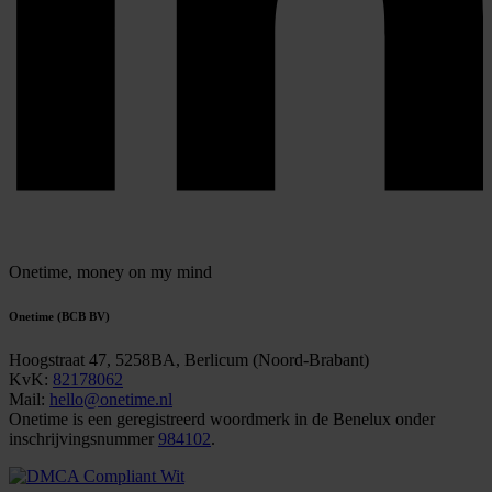
Onetime,
money on my mind
Onetime (BCB BV)
Hoogstraat 47, 5258BA, Berlicum (Noord-Brabant)
KvK:
82178062
Mail:
hello@onetime.nl
Onetime is een geregistreerd woordmerk in de Benelux onder
inschrijvingsnummer
984102
.