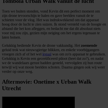
Tombola Urban Walk vanuit de lucht
Toen we buiten stonden, vond Kevin dit een perfect moment om
zijn drone tevoorschijn te halen en gave beelden vanuit de te
schieten voor de vlog. Het was indrukwekkend om dat apparaat
hoog door de lucht te zien suizen. Ik stond versteld van de hoogte en
afstand die het kon afleggen, en bedacht me dat dit absoluut niets
voor mij zou zijn, gezien mijn neiging om het ergens tegenaan te
laten botsen.
Gelukkig bediende Kevin de drone vakkundig. Het
zoemende
geluid trok wat nieuwsgierige blikken, en enkele voorbijgangers
vroegen zich af of het wel
legaal
was om zo'n apparaat te gebruiken.
Gelukkig is Kevin een gecertificeerd piloot (heet dat zo?), en nadat
we de wandelaars gerust hadden gesteld, vervolgden zij hun route
terwijl wij wat mooie beelden schoten. Daarna gingen ook wij weer
verder op onze weg.
Aftermovie: Onetime x Urban Walk
Utrecht