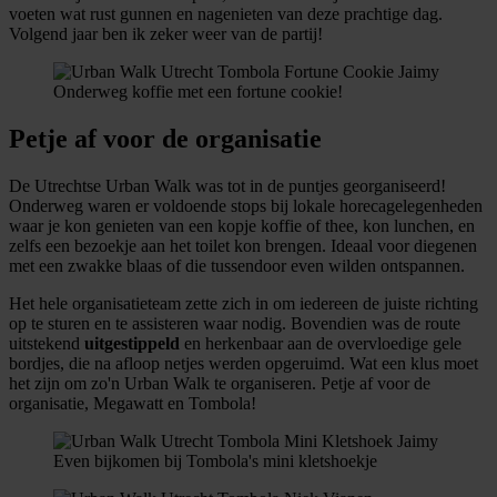
voeten wat rust gunnen en nagenieten van deze prachtige dag.
verzameld op basis van uw gebruik van hun services.
Volgend jaar ben ik zeker weer van de partij!
Onderweg koffie met een fortune cookie!
Petje af voor de organisatie
De Utrechtse Urban Walk was tot in de puntjes georganiseerd!
Onderweg waren er voldoende stops bij lokale horecagelegenheden
waar je kon genieten van een kopje koffie of thee, kon lunchen, en
zelfs een bezoekje aan het toilet kon brengen. Ideaal voor diegenen
met een zwakke blaas of die tussendoor even wilden ontspannen.
Het hele organisatieteam zette zich in om iedereen de juiste richting
op te sturen en te assisteren waar nodig. Bovendien was de route
uitstekend
uitgestippeld
en herkenbaar aan de overvloedige gele
bordjes, die na afloop netjes werden opgeruimd. Wat een klus moet
het zijn om zo'n Urban Walk te organiseren. Petje af voor de
organisatie, Megawatt en Tombola!
Even bijkomen bij Tombola's mini kletshoekje