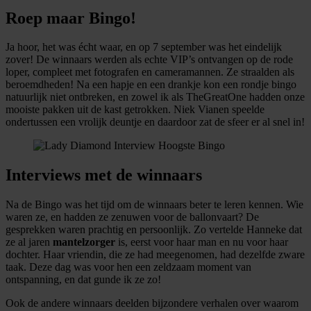
Roep maar Bingo!
Ja hoor, het was écht waar, en op 7 september was het eindelijk
zover! De winnaars werden als echte VIP’s ontvangen op de rode
loper, compleet met fotografen en cameramannen. Ze straalden als
beroemdheden! Na een hapje en een drankje kon een rondje bingo
natuurlijk niet ontbreken, en zowel ik als TheGreatOne hadden onze
mooiste pakken uit de kast getrokken. Niek Vianen speelde
ondertussen een vrolijk deuntje en daardoor zat de sfeer er al snel in!
Interviews met de winnaars
Na de Bingo was het tijd om de winnaars beter te leren kennen. Wie
waren ze, en hadden ze zenuwen voor de ballonvaart? De
gesprekken waren prachtig en persoonlijk. Zo vertelde Hanneke dat
ze al jaren
mantelzorger
is, eerst voor haar man en nu voor haar
dochter. Haar vriendin, die ze had meegenomen, had dezelfde zware
taak. Deze dag was voor hen een zeldzaam moment van
ontspanning, en dat gunde ik ze zo!
Ook de andere winnaars deelden bijzondere verhalen over waarom