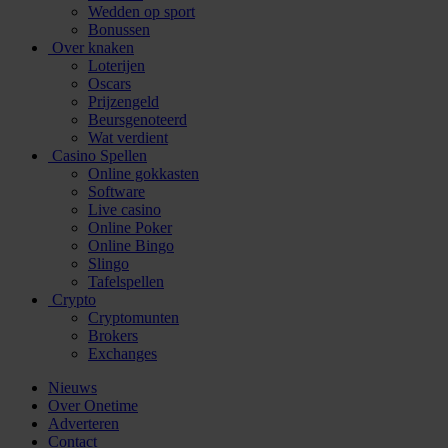
Wedden op sport
Bonussen
Over knaken
Loterijen
Oscars
Prijzengeld
Beursgenoteerd
Wat verdient
Casino Spellen
Online gokkasten
Software
Live casino
Online Poker
Online Bingo
Slingo
Tafelspellen
Crypto
Cryptomunten
Brokers
Exchanges
Nieuws
Over Onetime
Adverteren
Contact