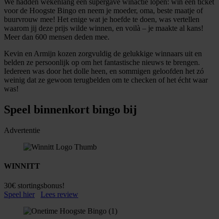
We hadden wekenlang een supergave winactie lopen: win een ticket
voor de Hoogste Bingo en neem je moeder, oma, beste maatje of
buurvrouw mee! Het enige wat je hoefde te doen, was vertellen
waarom jij deze prijs wilde winnen, en voilà – je maakte al kans!
Meer dan 600 mensen deden mee.
Kevin en Armijn kozen zorgvuldig de gelukkige winnaars uit en
belden ze persoonlijk op om het fantastische nieuws te brengen.
Iedereen was door het dolle heen, en sommigen geloofden het zó
weinig dat ze gewoon terugbelden om te checken of het écht waar
was!
Speel binnenkort bingo bij
Advertentie
WINNITT
30€ stortingsbonus!
Speel hier
Lees review