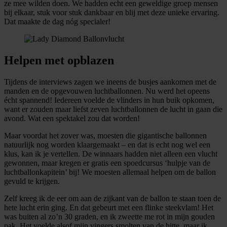
ze mee wilden doen. We hadden echt een geweldige groep mensen
bij elkaar, stuk voor stuk dankbaar en blij met deze unieke ervaring.
Dat maakte de dag nóg specialer!
Helpen met opblazen
Tijdens de interviews zagen we ineens de busjes aankomen met de
manden en de opgevouwen luchtballonnen. Nu werd het opeens
écht spannend! Iedereen voelde de vlinders in hun buik opkomen,
want er zouden maar liefst zeven luchtballonnen de lucht in gaan die
avond. Wat een spektakel zou dat worden!
Maar voordat het zover was, moesten die gigantische ballonnen
natuurlijk nog worden klaargemaakt – en dat is echt nog wel een
klus, kan ik je vertellen. De winnaars hadden niet alleen een vlucht
gewonnen, maar kregen er gratis een spoedcursus ‘hulpje van de
luchtballonkapitein’ bij! We moesten allemaal helpen om de ballon
gevuld te krijgen.
Zelf kreeg ik de eer om aan de zijkant van de ballon te staan toen de
hete lucht erin ging. En dat gebeurt met een flinke steekvlam! Het
was buiten al zo’n 30 graden, en ik zweette me rot in mijn gouden
pak. Het voelde alsof mijn vingers smolten van de hitte, maar ik