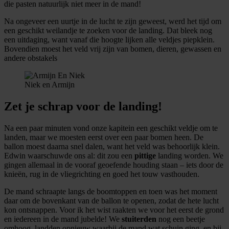
die pasten natuurlijk niet meer in de mand!
informatie over uw gebruik van onze site met onze
partners voor social media, adverteren en analyse. Deze
Na ongeveer een uurtje in de lucht te zijn geweest, werd het tijd om
partners kunnen deze gegevens combineren met andere
een geschikt weilandje te zoeken voor de landing. Dat bleek nog
een uitdaging, want vanaf die hoogte lijken alle veldjes piepklein.
informatie die u aan ze heeft verstrekt of die ze hebben
Bovendien moest het veld vrij zijn van bomen, dieren, gewassen en
verzameld op basis van uw gebruik van hun services.
andere obstakels
Niek en Armijn
Zet je schrap voor de landing!
Na een paar minuten vond onze kapitein een geschikt veldje om te
landen, maar we moesten eerst over een paar bomen heen. De
ballon moest daarna snel dalen, want het veld was behoorlijk klein.
Edwin waarschuwde ons al: dit zou een
pittige
landing worden. We
gingen allemaal in de vooraf geoefende houding staan – iets door de
knieën, rug in de vliegrichting en goed het touw vasthouden.
De mand schraapte langs de boomtoppen en toen was het moment
daar om de bovenkant van de ballon te openen, zodat de hete lucht
kon ontsnappen. Voor ik het wist raakten we voor het eerst de grond
en iedereen in de mand jubelde! We
stuiterden
nog een beetje
omhoog, landden opnieuw waarbij de mand wat schuin ging, en bij