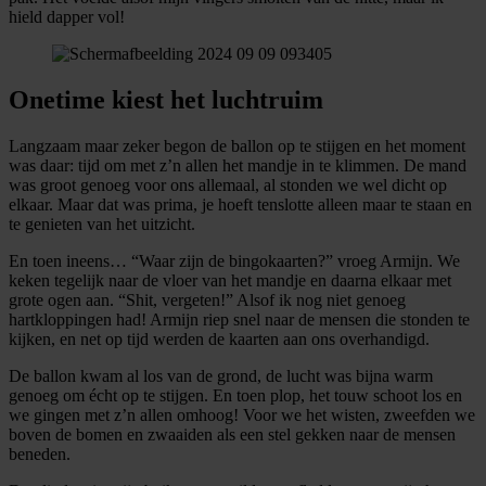
hield dapper vol!
Onetime kiest het luchtruim
Langzaam maar zeker begon de ballon op te stijgen en het moment
was daar: tijd om met z’n allen het mandje in te klimmen. De mand
was groot genoeg voor ons allemaal, al stonden we wel dicht op
elkaar. Maar dat was prima, je hoeft tenslotte alleen maar te staan en
te genieten van het uitzicht.
En toen ineens… “Waar zijn de bingokaarten?” vroeg Armijn. We
keken tegelijk naar de vloer van het mandje en daarna elkaar met
grote ogen aan. “Shit, vergeten!” Alsof ik nog niet genoeg
hartkloppingen had! Armijn riep snel naar de mensen die stonden te
kijken, en net op tijd werden de kaarten aan ons overhandigd.
De ballon kwam al los van de grond, de lucht was bijna warm
genoeg om écht op te stijgen. En toen plop, het touw schoot los en
we gingen met z’n allen omhoog! Voor we het wisten, zweefden we
boven de bomen en zwaaiden als een stel gekken naar de mensen
beneden.