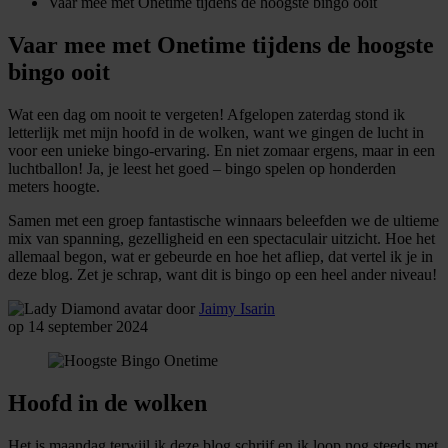
Vaar mee met Onetime tijdens de hoogste bingo ooit
Vaar mee met Onetime tijdens de hoogste
bingo ooit
Wat een dag om nooit te vergeten! Afgelopen zaterdag stond ik
letterlijk met mijn hoofd in de wolken, want we gingen de lucht in
voor een unieke bingo-ervaring. En niet zomaar ergens, maar in een
luchtballon! Ja, je leest het goed – bingo spelen op honderden
meters hoogte.
Samen met een groep fantastische winnaars beleefden we de ultieme
mix van spanning, gezelligheid en een spectaculair uitzicht. Hoe het
allemaal begon, wat er gebeurde en hoe het afliep, dat vertel ik je in
deze blog. Zet je schrap, want dit is bingo op een heel ander niveau!
door
Jaimy Isarin
op 14 september 2024
Hoofd in de wolken
Het is maandag terwijl ik deze blog schrijf en ik loop nog steeds met