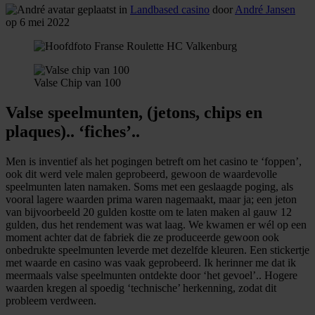
geplaatst in
Landbased casino
door
André Jansen
op 6 mei 2022
Valse Chip van 100
Valse speelmunten, (jetons, chips en
plaques).. ‘fiches’..
Men is inventief als het pogingen betreft om het casino te ‘foppen’,
ook dit werd vele malen geprobeerd, gewoon de waardevolle
speelmunten laten namaken. Soms met een geslaagde poging, als
vooral lagere waarden prima waren nagemaakt, maar ja; een jeton
van bijvoorbeeld 20 gulden kostte om te laten maken al gauw 12
gulden, dus het rendement was wat laag. We kwamen er wél op een
moment achter dat de fabriek die ze produceerde gewoon ook
onbedrukte speelmunten leverde met dezelfde kleuren. Een stickertje
met waarde en casino was vaak geprobeerd. Ik herinner me dat ik
meermaals valse speelmunten ontdekte door ‘het gevoel’.. Hogere
waarden kregen al spoedig ‘technische’ herkenning, zodat dit
probleem verdween.