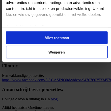
advertenties en content, metingen aan advertenties en
Van een elastiek dat een plaque vanonder een pakje sigaretten op het
content, inzicht in publiek en productontwikkeling. U kunt
dozijn ‘schoot’ tot een tafelchef die een poussetteur achterna rende,
kiezen wie uw gegevens gebruikt en met welke doelen.
tot buiten het casino; anekdote van een ooggetuige: “Die tafels en
lampen op die plek kan ik me nog heel goed herinneren. Aan de
BdT werd een poussette gepleegd, de tafelchef zag het waarna de
Als u het toestaat, willen we ook graag:
gast het casino uitstormde.
Informatie verzamelen over uw geografische
Alles toestaan
De tafelchef twijfelde geen moment en rende er achteraan om een
locatie, die tot een paar meter nauwkeurig kan zijn
half uur later in de kantine terug te keren met gescheurd hemd en
Uw apparaat identificeren door het actief te
smoking. Hij had de gast te pakken gekregen en de stukken terug...
scannen op specifieke eigenschappen (fingerprinting)
mooie tijd.” Er bleek zelfs een soort school te zijn in Italië waar
Weigeren
poussetteurs werden opgeleid.
Lees meer over hoe uw persoonlijke gegevens worden
verwerkt en stel uw voorkeuren in het
detailgedeelte
in. U
Filmpje
kunt uw toestemming op elk moment wijzigen of intrekken
Een vakkundige poussette:
in de Cookieverklaring.
https://www.facebook.com/AACASINOltd/videos/94707603533457
We gebruiken cookies om content en advertenties te
Anton schrijft over poussettes:
personaliseren, om functies voor social media te bieden en
Collega Anton Kruining in z’n
blog
om ons websiteverkeer te analyseren. Ook delen we
informatie over uw gebruik van onze site met onze
Altijd het laatste Onetime nieuws