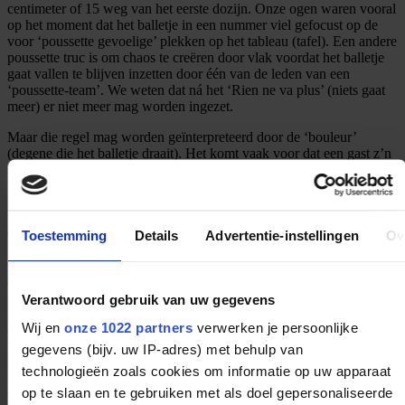
centimeter of 15 weg van het eerste dozijn. Onze ogen waren vooral
op het moment dat het balletje in een nummer viel gefocust op de
voor ‘poussette gevoelige’ plekken op het tableau (tafel). Een andere
poussette truc is om chaos te creëren door vlak voordat het balletje
gaat vallen te blijven inzetten door één van de leden van een
‘poussette-team’. We weten dat ná het ‘Rien ne va plus’ (niets gaat
meer) er niet meer mag worden ingezet.
Maar die regel mag worden geïnterpreteerd door de ‘bouleur’
(degene die het balletje draait). Het komt vaak voor dat een gast z’n
spel wil ‘afmaken’, vrijwel altijd een bekend patroon dat de gast
hanteert. Maar een poussetteur creëert chaos om de croupiers af te
leiden, ‘hangt’ vaak met het hele lichaam over de tafel.
Op het moment dat het balletje dan valt, wordt razendsnel door een
Toestemming
Details
Advertentie-instellingen
Ov
medeplichtige op het gewonnen nummer, of een gewonnen kans
geplaatst. Soms zó vakkundig, dat men er in slaagt om een jeton
ónder de andere gewonnen kansen te plaatsen. We hebben zélfs
gezien dat een werkelijke artiest een stuk op het gewonnen nummer
Verantwoord gebruik van uw gegevens
góóide! Een poussette-team bestond vaak uit een nerveus type, een
Wij en
onze 1022 partners
verwerken je persoonlijke
oudere heer en een héle mooie dame. Croupiers zijn ook niet van
beton, en de dame had maar één doel, afleiden. Het nerveuze typ
gegevens (bijv. uw IP-adres) met behulp van
leidde de boel af, de heer claimde de ‘gewonnen’ inzet en betaling.
technologieën zoals cookies om informatie op uw apparaat
op te slaan en te gebruiken met als doel gepersonaliseerde
Excessen bij poussettes