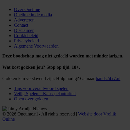
Over Onetime
Onetime in de media
Adverteren
Contact
Disclaimer
Cookiebeleid
Privacybeleid
Algemene Voorwaarden
Deze boodschap mag niet gedeeld worden met minderjarigen.
Wat kost gokken jou? Stop op tijd. 18+.
Gokken kan verslavend zijn. Hulp nodig? Ga naar
hands24x7.nl
Tips voor verantwoord spelen
Veilig Spelen – Kansspelautoriteit
Open over gokken
© 2026 Onetime.nl - All rights reserved |
Website door Vrolijk
Online