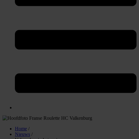
Home
/
Nieuws
/