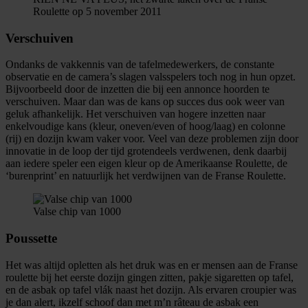
Roulette op 5 november 2011
Verschuiven
Ondanks de vakkennis van de tafelmedewerkers, de constante
observatie en de camera’s slagen valsspelers toch nog in hun opzet.
Bijvoorbeeld door de inzetten die bij een annonce hoorden te
verschuiven. Maar dan was de kans op succes dus ook weer van
geluk afhankelijk. Het verschuiven van hogere inzetten naar
enkelvoudige kans (kleur, oneven/even of hoog/laag) en colonne
(rij) en dozijn kwam vaker voor. Veel van deze problemen zijn door
innovatie in de loop der tijd grotendeels verdwenen, denk daarbij
aan iedere speler een eigen kleur op de Amerikaanse Roulette, de
‘burenprint’ en natuurlijk het verdwijnen van de Franse Roulette.
Valse chip van 1000
Poussette
Het was altijd opletten als het druk was en er mensen aan de Franse
roulette bij het eerste dozijn gingen zitten, pakje sigaretten op tafel,
en de asbak op tafel vlák naast het dozijn. Als ervaren croupier was
je dan alert, ikzelf schoof dan met m’n râteau de asbak een