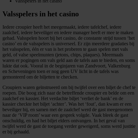
Valsspelers in het casino
Valsspelers in het casino
Iedere croupier heeft het meegemaakt, iedere tafelchef, iedere
zaalchef, iedere beveiliger en iedere manager heeft er mee te maken
gehad. Valsspelen hoort bij het casino, de constante strijd tussen ‘het
casino’ en de valsspelers is universeel. Er zijn meerdere gradaties bij
het valsspelen, één er van is het proberen te gaan spelen met vals
geld, of valse speelmunten (jetons, chips, plaques). Meermaals
waren er pogingen om vals geld aan de tafels aan te bieden, en soms
lukte dat ook. Vooral in de beginjaren van Zandvoort, Valkenburg
en Scheveningen toen er nog geen UV licht in de tafels was
gemonteerd om de biljetten te checken.
Croupiers waren geïnstrueerd om bij twijfel over een biljet de chef te
roepen. Die boog zich naar de betreffende croupier en belde om een
zaalchef en kassier. Het verdachte biljet ‘verliet de bank’ en de
kassier checkte het biljet ‘achter’. Was het ‘fout’, dan kwam er een
beveiliger bij, en samen met de zaalchef werd de gast meegenomen
naar de ‘VIP room’ waar een gesprek volgde. Vaak bleek de gast
onschuldig, en had het biljet elders ontvangen. In het geval van
twijfel werd de gast de toegang verder geweigerd, soms werd justitie
er bij gehaald.