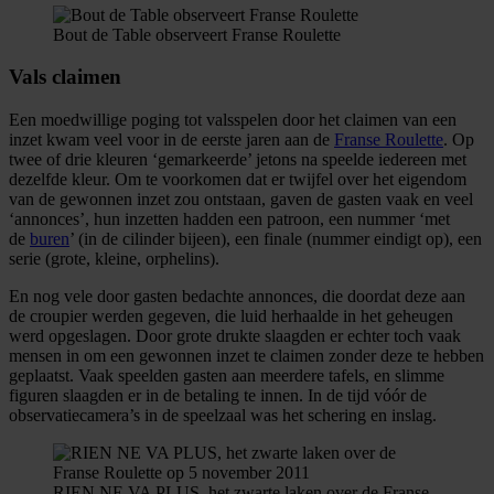
Bout de Table observeert Franse Roulette
Vals claimen
Een moedwillige poging tot valsspelen door het claimen van een
inzet kwam veel voor in de eerste jaren aan de
Franse Roulette
. Op
twee of drie kleuren ‘gemarkeerde’ jetons na speelde iedereen met
dezelfde kleur. Om te voorkomen dat er twijfel over het eigendom
van de gewonnen inzet zou ontstaan, gaven de gasten vaak en veel
‘annonces’, hun inzetten hadden een patroon, een nummer ‘met
de
buren
’ (in de cilinder bijeen), een finale (nummer eindigt op), een
serie (grote, kleine, orphelins).
En nog vele door gasten bedachte annonces, die doordat deze aan
de croupier werden gegeven, die luid herhaalde in het geheugen
werd opgeslagen. Door grote drukte slaagden er echter toch vaak
mensen in om een gewonnen inzet te claimen zonder deze te hebben
geplaatst. Vaak speelden gasten aan meerdere tafels, en slimme
figuren slaagden er in de betaling te innen. In de tijd vóór de
observatiecamera’s in de speelzaal was het schering en inslag.
RIEN NE VA PLUS, het zwarte laken over de Franse