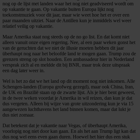
nog op de lijst met landen waar het nog niet geadviseerd wordt om
op vakantie te gaan. Op vakantie buiten Europa lijkt nog
toekomstmuziek voor dit jaar, maar wie weet hoe het er over een
paar maanden uitziet. Naar de Antillen kun je inmiddels wel weer
relatief veilig op vakantie.
Maar Amerika staat nog steeds op de no go list. En dat komt niet
alleen vanuit onze eigen regering. Nee, al een paar weken gonst het
van de geruchten dat we niet de illusie moeten hebben dit jaar
überhaupt nog naar het beloofde land te mogen gaan. Trump zou de
grenzen streng op slot houden. Een ambassadeur hier in Nederland
versprak zich al en meldde dit bij BNR, maar trok deze uitspraak
een dag later weer in.
Wel is het zo dat we het land op dit moment nog niet inkomen. Alle
Schengen-landen (Europa grofweg gezegd), maar ook China, Iran,
de UK en Brazilië staan op de zwarte lijst. Als je hier bent geweest,
in de twee weken voordat je Amerika in wil reizen, dan kun je dat
dus vergeten. Alleen bij wijze van grote uitzondering kun je via 15
aangewezen luchthavens het land binnen komen, maar dat lukt je
dus niet zomaar.
Dat betekent dat je vakantie naar Vegas, of überhaupt Amerika,
voorlopig nog niet door kan gaan. En als het aan Trump ligt kan dat
dus nog wel eens even gaan duren. Hoewel het hier dus een stuk