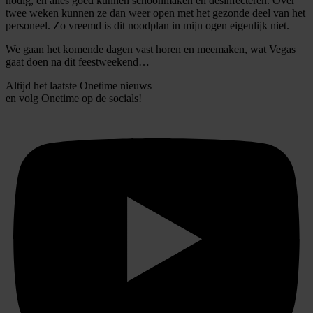
nodig, en alles goed kunnen schoonmaken en desinfecteren. Over
partners kunnen deze gegevens combineren met andere
twee weken kunnen ze dan weer open met het gezonde deel van het
informatie die u aan ze heeft verstrekt of die ze hebben
personeel. Zo vreemd is dit noodplan in mijn ogen eigenlijk niet.
verzameld op basis van uw gebruik van hun services.
We gaan het komende dagen vast horen en meemaken, wat Vegas
gaat doen na dit feestweekend…
Altijd het laatste Onetime nieuws
en volg
Onetime
op de socials!