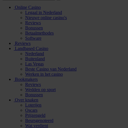
Online Casino
Legaal in Nederland
Nieuwe online casino's
Reviews
Bonussen
Betaalmethodes
Software
Reviews
Landbased Casino
Nederland
Buitenland
Las Vegas
Beste Casino van Nederland
Werken in het casino
Bookmakers
Reviews
Wedden op sport
Bonussen
Over knaken
Loterijen
Oscars
Prijzengeld
Beursgenoteerd
Wat verdient