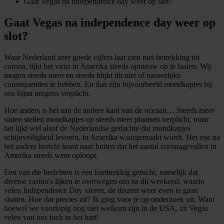
Gaat Vegas na independence day weer op slot?
Gaat Vegas na independence day weer op
slot?
Waar Nederland zeer goede cijfers laat zien met betrekking tot
corona, lijkt het virus in Amerika steeds opnieuw op te laaien. Wij
mogen steeds meer en steeds blijkt dit niet of nauwelijks
consequenties te hebben. En dan zijn bijvoorbeeld mondkapjes bij
ons bijna nergens verplicht.
Hoe anders is het aan de andere kant van de oceaan… Steeds meer
staten stellen mondkapjes op steeds meer plaatsen verplicht, maar
het lijkt wel alsof de Nederlandse gedachte dat mondkapjes
schijnveiligheid leveren, in Amerika waargemaakt wordt. Het ene na
het andere bericht komt naar buiten dat het aantal coronagevallen in
Amerika steeds weer oploopt.
Éen van die berichten is een hardnekkig gerucht, namelijk dat
diverse casino's lijken te overwegen om na dit weekend, waarin
velen Independence Day vieren, de deuren weer even te gaan
sluiten. Hoe dat precies zit? Ik ging voor je op onderzoek uit. Want
hoewel we voorlopig nog niet welkom zijn in de USA, zit Vegas
velen van ons toch in het hart!