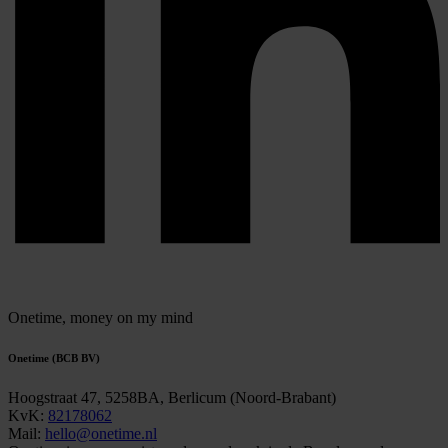
Onetime,
money on my mind
Onetime (BCB BV)
Hoogstraat 47, 5258BA, Berlicum (Noord-Brabant)
KvK:
82178062
Mail:
hello@onetime.nl