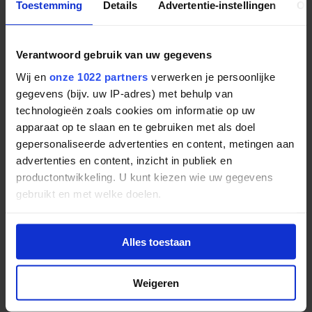
Toestemming
Details
Advertentie-instellingen
Ov
Het maken van reclame voor online casino’s is verboden. Omdat
online gokken in Nederland verboden is mogen reclames zich ook
niet richten op de Nederlandse markt.
Verantwoord gebruik van uw gegevens
Affiliate marketing is ook een vorm van reclame maken. Affiliates
Wij en
onze 1022 partners
verwerken je persoonlijke
zijn websites met een link naar het online casino toe. De affiliates
krijgen hiervoor een vergoeding. De Ksa houdt daarom periodiek
gegevens (bijv. uw IP-adres) met behulp van
onderzoek naar deze vorm van reclame maken en
beboet deze
technologieën zoals cookies om informatie op uw
websites
of haalt de websites uit de lucht.
apparaat op te slaan en te gebruiken met als doel
Criteria gericht op de Nederlandse markt
gepersonaliseerde advertenties en content, metingen aan
advertenties en content, inzicht in publiek en
De
Ksa
heeft een lijst samengesteld met criteria waarvan zij vinden
productontwikkeling. U kunt kiezen wie uw gegevens
dat een online casino zich richt op de Nederlandse markt. Deze
gebruikt en met welke doelen.
criteria zijn onder andere:
Nederlandse taal gebruiken;
Als u het toestaat, willen we ook graag:
Gebruikmaken van een website met de extensie .nl;
Alles toestaan
Gebruikmaken van betaalmiddelen die uitsluitend of
Informatie verzamelen over uw geografische
grotendeels door Nederlanders worden gebruikt (iDEAL);
locatie, die tot een paar meter nauwkeurig kan zijn
Reclame maken op op Nederlandse consumenten gerichte
Uw apparaat identificeren door het actief te
televisie, radio of in geprinte media;
Weigeren
Gebruikmaken van domeinnamen met daarin typisch
scannen op specifieke eigenschappen (fingerprinting)
Nederlandse begrippen in combinatie met