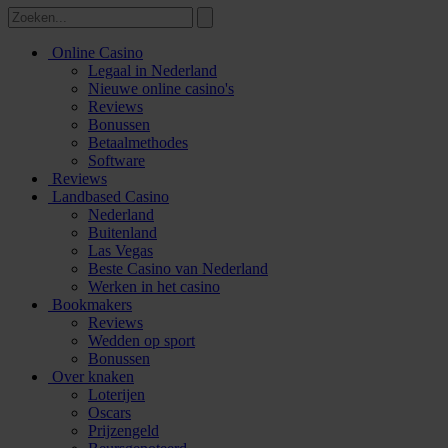
Online Casino
Legaal in Nederland
Nieuwe online casino's
Reviews
Bonussen
Betaalmethodes
Software
Reviews
Landbased Casino
Nederland
Buitenland
Las Vegas
Beste Casino van Nederland
Werken in het casino
Bookmakers
Reviews
Wedden op sport
Bonussen
Over knaken
Loterijen
Oscars
Prijzengeld