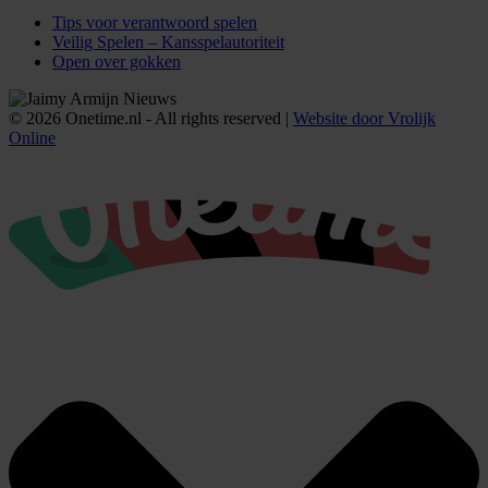
Tips voor verantwoord spelen
Veilig Spelen – Kansspelautoriteit
Open over gokken
© 2026 Onetime.nl - All rights reserved |
Website door Vrolijk
Online