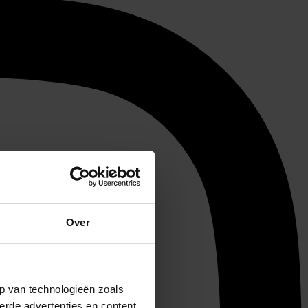
Over
p van technologieën zoals
erde advertenties en content,