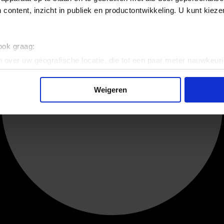
 content, inzicht in publiek en productontwikkeling. U kunt kiez
 ook graag:
 over uw geografische locatie, die tot een paar meter nauwkeuri
eren door het actief te scannen op specifieke eigenschappen (fing
onlijke gegevens worden verwerkt en stel uw voorkeuren in he
Weigeren
jzigen of intrekken in de Cookieverklaring.
ent en advertenties te personaliseren, om functies voor social
. Ook delen we informatie over uw gebruik van onze site met on
e. Deze partners kunnen deze gegevens combineren met andere i
erzameld op basis van uw gebruik van hun services.