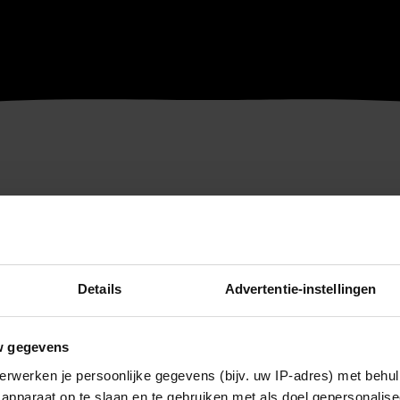
Details
Advertentie-instellingen
w gegevens
erwerken je persoonlijke gegevens (bijv. uw IP-adres) met behul
apparaat op te slaan en te gebruiken met als doel gepersonalise