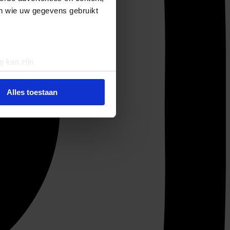
en wie uw gegevens gebruikt
g kan zijn
erprinting)
t
detailgedeelte
in. U kunt uw
Alles toestaan
 media te bieden en om ons
ze partners voor social
nformatie die u aan ze heeft