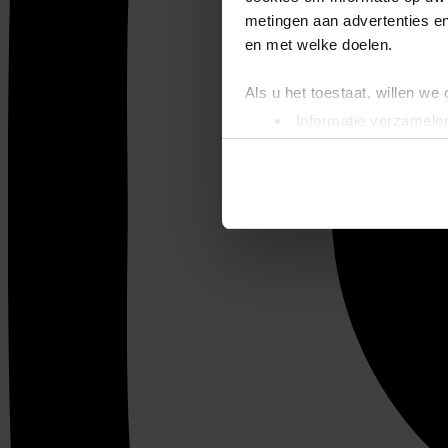
metingen aan advertenties en
en met welke doelen.
Als u het toestaat, willen we
Informatie verzamelen
Uw apparaat identific
Lees meer over hoe uw perso
toestemming op elk moment wi
We gebruiken cookies om cont
websiteverkeer te analyseren
media, adverteren en analys
verstrekt of die ze hebben v