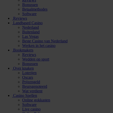
Reviews
Bonussen
Betaalmethodes
Software
Reviews
Landbased Casino
Nederland
Buitenland
Las Vegas
Beste Casino van Nederland
Werken in het casino
Bookmakers
Reviews
Wedden op sport
Bonussen
Over knaken
Loterijen
Oscars
Prijzengeld
Beursgenoteerd
Wat verdient
Casino Spellen
Online gokkasten
Software
Live casino