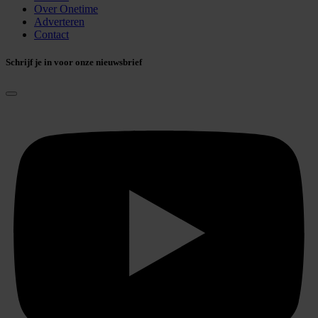
Over Onetime
Adverteren
Contact
Schrijf je in voor onze nieuwsbrief