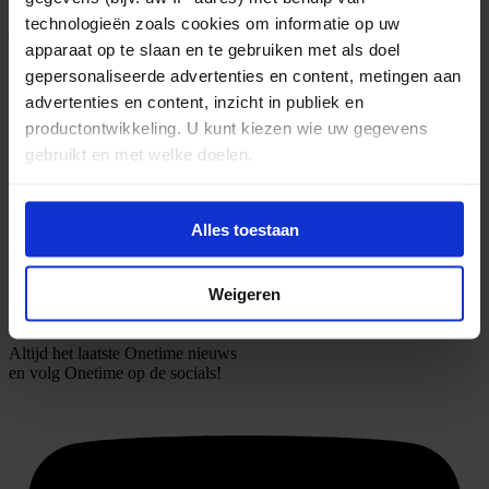
nummer 8 dat gezien wordt als een echt geluksgetal. Dit komt omdat
technologieën zoals cookies om informatie op uw
je dit uitspreekt als “Ba”, dat weer klinkt als “Fa”. Dit woord staat
voor succes, hoge sociale status en voorspoed. Een erg populair
apparaat op te slaan en te gebruiken met als doel
getal onder de rijke zakenmannen van China!
gepersonaliseerde advertenties en content, metingen aan
advertenties en content, inzicht in publiek en
Als we kijken naar Baccarat, dan speelt de 8 ook hier een
belangrijke rol. Als de Banker of de Player een 8 (of 9) heeft na de
productontwikkeling. U kunt kiezen wie uw gegevens
eerste deelronde, dan is het spel voorbij en heb je gewonnen.
gebruikt en met welke doelen.
Misschien moet ik nummer 8 ook maar aan mijn roulette strategie
gaan toevoegen, ook al hebben met inzetten op de 17 en 20 de winst
opgeleverd in het
Chinese roulette-kampioenschap
.
Als u het toestaat, willen we ook graag:
Alles toestaan
Informatie verzamelen over uw geografische
Nu weet je dus waarom je in het Holland Casino altijd Chinezen ziet
bij Punto Banco en er in Macau duizenden Baccarattafels zijn.
locatie, die tot een paar meter nauwkeurig kan zijn
Tijdens mijn verblijf in Macau heb ik behoorlijk wat potjes gekeken
Uw apparaat identificeren door het actief te
Weigeren
en gespeeld en het is een leuk en snel spel. Wellicht ook voor jou
scannen op specifieke eigenschappen (fingerprinting)
iets om te proberen?
Lees meer over hoe uw persoonlijke gegevens worden
Altijd het laatste Onetime nieuws
verwerkt en stel uw voorkeuren in het
detailgedeelte
in.
en volg
Onetime
op de socials!
U kunt uw toestemming op elk moment wijzigen of
intrekken in de Cookieverklaring.
We gebruiken cookies om content en advertenties te