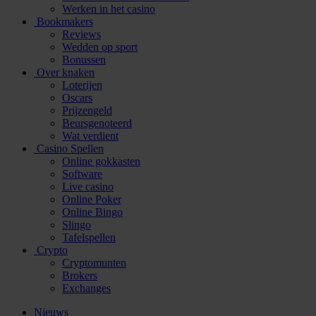
Werken in het casino
Bookmakers
Reviews
Wedden op sport
Bonussen
Over knaken
Loterijen
Oscars
Prijzengeld
Beursgenoteerd
Wat verdient
Casino Spellen
Online gokkasten
Software
Live casino
Online Poker
Online Bingo
Slingo
Tafelspellen
Crypto
Cryptomunten
Brokers
Exchanges
Nieuws