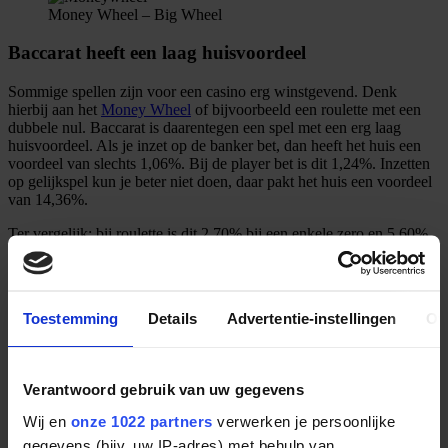
Money Wheel – Big Wheel
Baccarat heeft een laag huisvoordeel
Sommige spellen zijn voor een casino erg winstgevend. Denk
hierbij aan het
Money Wheel
of bijvoorbeeld een roulette met een
dubbele nul. Baccarat is daarentegen een spel met een erg laag
huisvoordeel. Als je inzet op de banker bet, dan heeft het huis een
voordeel van slechts 1,06%. Bij de player bet is dit 1,24%. Inzetten
op gelijkspel kun je beter niet doen, daar pakt het huis een voordeel
van 14,36%.
Ter vergelijk: bij roulette is dit 2,70% bij een enkele zero en 5,60%
bij een dubbele zero.
Omdat Chinezen gokken niet om geluk vinden draaien hebben ze
waarschijnlijk massaal gekozen voor het spel met een laag risico.
Toestemming
Details
Advertentie-instellingen
Ov
Meer dan 60% van de omzet uit Macau komt van de echte
highrollers. Als je met duizenden euro’s per keer speelt zou ik ook
zeker een spel kiezen waarbij je wat langer met je geld kunt doen!
Verantwoord gebruik van uw gegevens
Lucky number 8
Wij en
onze 1022 partners
verwerken je persoonlijke
Waar wij vaak de 7 als geluksnummer zien, is het bij de Chinezen
gegevens (bijv. uw IP-adres) met behulp van