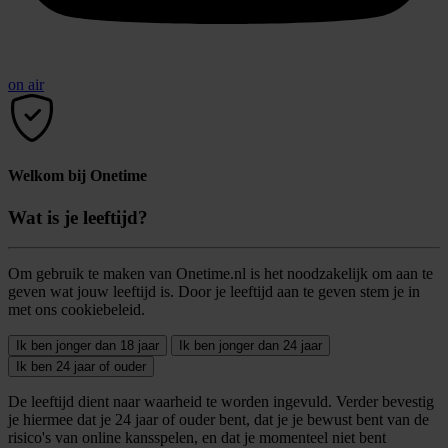
on air
Welkom bij Onetime
Wat is je leeftijd?
Om gebruik te maken van Onetime.nl is het noodzakelijk om aan te
geven wat jouw leeftijd is. Door je leeftijd aan te geven stem je in
met ons cookiebeleid.
Ik ben jonger dan 18 jaar
Ik ben jonger dan 24 jaar
Ik ben 24 jaar of ouder
De leeftijd dient naar waarheid te worden ingevuld. Verder bevestig
je hiermee dat je 24 jaar of ouder bent, dat je je bewust bent van de
risico's van online kansspelen, en dat je momenteel niet bent