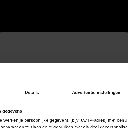
Details
Advertentie-instellingen
w gegevens
erwerken je persoonlijke gegevens (bijv. uw IP-adres) met behul
apparaat op te slaan en te gebruiken met als doel gepersonalise