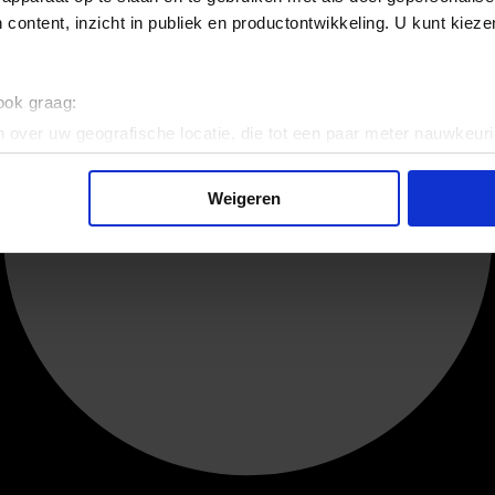
 content, inzicht in publiek en productontwikkeling. U kunt kiez
 ook graag:
 over uw geografische locatie, die tot een paar meter nauwkeuri
eren door het actief te scannen op specifieke eigenschappen (fing
onlijke gegevens worden verwerkt en stel uw voorkeuren in he
Weigeren
jzigen of intrekken in de Cookieverklaring.
ent en advertenties te personaliseren, om functies voor social
. Ook delen we informatie over uw gebruik van onze site met on
e. Deze partners kunnen deze gegevens combineren met andere i
erzameld op basis van uw gebruik van hun services.