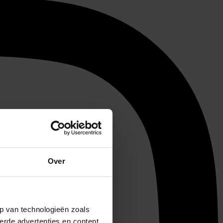
Over
p van technologieën zoals
erde advertenties en content,