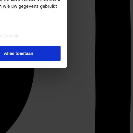
en wie uw gegevens gebruikt
g kan zijn
erprinting)
t
detailgedeelte
in. U kunt uw
Alles toestaan
 media te bieden en om ons
ze partners voor social
nformatie die u aan ze heeft