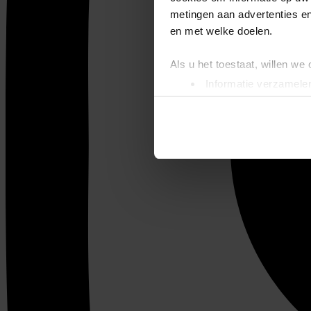
metingen aan advertenties en
en met welke doelen.
Als u het toestaat, willen we
Informatie verzamelen
Uw apparaat identific
Lees meer over hoe uw perso
toestemming op elk moment wi
We gebruiken cookies om cont
websiteverkeer te analyseren
media, adverteren en analys
verstrekt of die ze hebben v