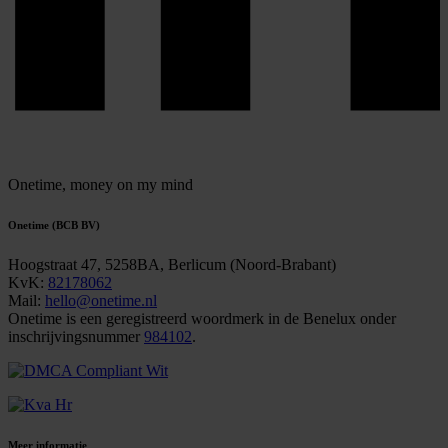
Onetime,
money on my mind
Onetime (BCB BV)
Hoogstraat 47, 5258BA, Berlicum (Noord-Brabant)
KvK:
82178062
Mail:
hello@onetime.nl
Onetime is een geregistreerd woordmerk in de Benelux onder
inschrijvingsnummer
984102
.
Meer informatie