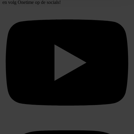
en volg
Onetime
op de socials!
We gebruiken cookies om content en advertenties te
personaliseren, om functies voor social media te bieden
en om ons websiteverkeer te analyseren. Ook delen we
informatie over uw gebruik van onze site met onze
partners voor social media, adverteren en analyse. Deze
partners kunnen deze gegevens combineren met andere
informatie die u aan ze heeft verstrekt of die ze hebben
verzameld op basis van uw gebruik van hun services.