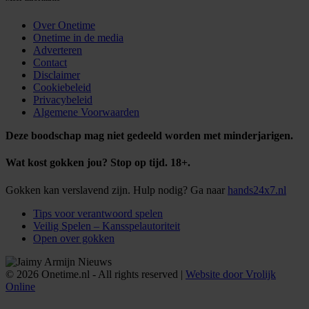
Over Onetime
Onetime in de media
Adverteren
Contact
Disclaimer
Cookiebeleid
Privacybeleid
Algemene Voorwaarden
Deze boodschap mag niet gedeeld worden met minderjarigen.
Wat kost gokken jou? Stop op tijd. 18+.
Gokken kan verslavend zijn. Hulp nodig? Ga naar
hands24x7.nl
Tips voor verantwoord spelen
Veilig Spelen – Kansspelautoriteit
Open over gokken
© 2026 Onetime.nl - All rights reserved |
Website door Vrolijk
Online