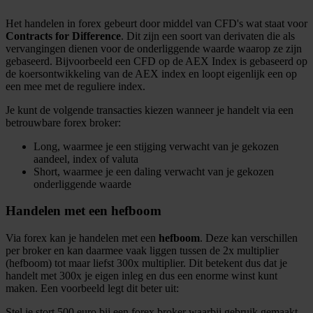
Het handelen in forex gebeurt door middel van CFD's wat staat voor
Contracts for Difference
. Dit zijn een soort van derivaten die als
vervangingen dienen voor de onderliggende waarde waarop ze zijn
gebaseerd. Bijvoorbeeld een CFD op de AEX Index is gebaseerd op
de koersontwikkeling van de AEX index en loopt eigenlijk een op
een mee met de reguliere index.
Je kunt de volgende transacties kiezen wanneer je handelt via een
betrouwbare forex broker:
Long, waarmee je een stijging verwacht van je gekozen
aandeel, index of valuta
Short, waarmee je een daling verwacht van je gekozen
onderliggende waarde
Handelen met een hefboom
Via forex kan je handelen met een
hefboom
. Deze kan verschillen
per broker en kan daarmee vaak liggen tussen de 2x multiplier
(hefboom) tot maar liefst 300x multiplier. Dit betekent dus dat je
handelt met 300x je eigen inleg en dus een enorme winst kunt
maken. Een voorbeeld legt dit beter uit:
Stel je stort 500 euro bij een forex broker waarbij gebruik gemaakt