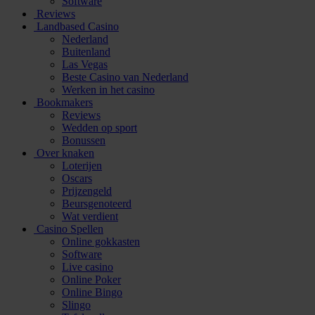
Software
Reviews
Landbased Casino
Nederland
Buitenland
Las Vegas
Beste Casino van Nederland
Werken in het casino
Bookmakers
Reviews
Wedden op sport
Bonussen
Over knaken
Loterijen
Oscars
Prijzengeld
Beursgenoteerd
Wat verdient
Casino Spellen
Online gokkasten
Software
Live casino
Online Poker
Online Bingo
Slingo