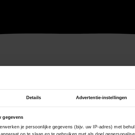
Details
Advertentie-instellingen
w gegevens
erwerken je persoonlijke gegevens (bijv. uw IP-adres) met behul
apparaat op te slaan en te gebruiken met als doel gepersonalise