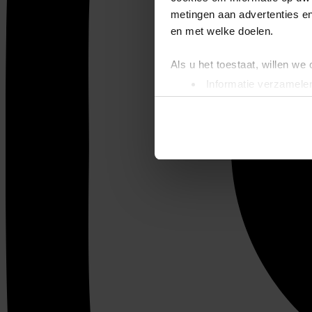
metingen aan advertenties en
en met welke doelen.
Als u het toestaat, willen we
Informatie verzamelen
Uw apparaat identific
Lees meer over hoe uw perso
toestemming op elk moment wi
We gebruiken cookies om cont
websiteverkeer te analyseren
media, adverteren en analys
verstrekt of die ze hebben v