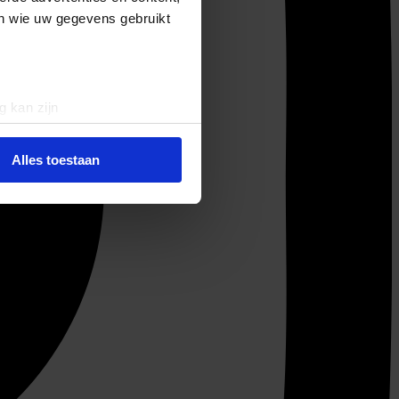
en wie uw gegevens gebruikt
g kan zijn
erprinting)
t
detailgedeelte
in. U kunt uw
Alles toestaan
 media te bieden en om ons
ze partners voor social
nformatie die u aan ze heeft