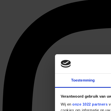
Toestemming
Verantwoord gebruik van u
Wij en
onze 1022 partners
v
cookies om informatie op uw 