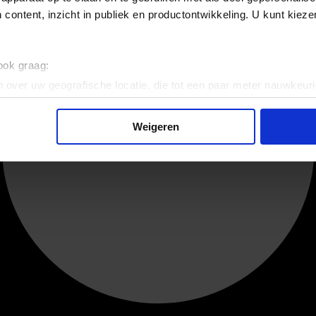
 content, inzicht in publiek en productontwikkeling. U kunt kiez
 ook graag:
 over uw geografische locatie, die tot een paar meter nauwkeuri
eren door het actief te scannen op specifieke eigenschappen (fing
onlijke gegevens worden verwerkt en stel uw voorkeuren in he
Weigeren
jzigen of intrekken in de Cookieverklaring.
ent en advertenties te personaliseren, om functies voor social
. Ook delen we informatie over uw gebruik van onze site met on
e. Deze partners kunnen deze gegevens combineren met andere i
erzameld op basis van uw gebruik van hun services.