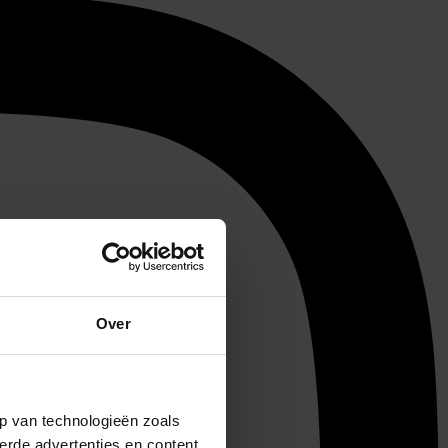
Over
p van technologieën zoals
erde advertenties en content,