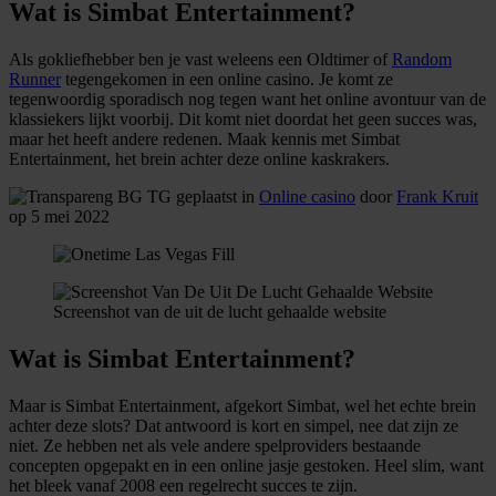
Wat is Simbat Entertainment?
Als gokliefhebber ben je vast weleens een Oldtimer of
Random
Runner
tegengekomen in een online casino. Je komt ze
tegenwoordig sporadisch nog tegen want het online avontuur van de
klassiekers lijkt voorbij. Dit komt niet doordat het geen succes was,
maar het heeft andere redenen. Maak kennis met Simbat
Entertainment, het brein achter deze online kaskrakers.
geplaatst in
Online casino
door
Frank Kruit
op 5 mei 2022
Screenshot van de uit de lucht gehaalde website
Wat is Simbat Entertainment?
Maar is Simbat Entertainment, afgekort Simbat, wel het echte brein
achter deze slots? Dat antwoord is kort en simpel, nee dat zijn ze
niet. Ze hebben net als vele andere spelproviders bestaande
concepten opgepakt en in een online jasje gestoken. Heel slim, want
het bleek vanaf 2008 een regelrecht succes te zijn.