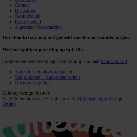
Contact
Disclaimer
Cookiebeleid
Privacybeleid
Algemene Voorwaarden
Deze boodschap mag niet gedeeld worden met minderjarigen.
Wat kost gokken jou? Stop op tijd. 18+.
Gokken kan verslavend zijn. Hulp nodig? Ga naar
hands24x7.nl
Tips voor verantwoord spelen
Veilig Spelen – Kansspelautoriteit
Open over gokken
© 2026 Onetime.nl - All rights reserved |
Website door Vrolijk
Online