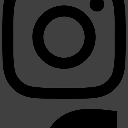
We gebruiken cookies om content en advertenties te
personaliseren, om functies voor social media te bieden
en om ons websiteverkeer te analyseren. Ook delen we
informatie over uw gebruik van onze site met onze
partners voor social media, adverteren en analyse. Deze
partners kunnen deze gegevens combineren met andere
informatie die u aan ze heeft verstrekt of die ze hebben
verzameld op basis van uw gebruik van hun services.