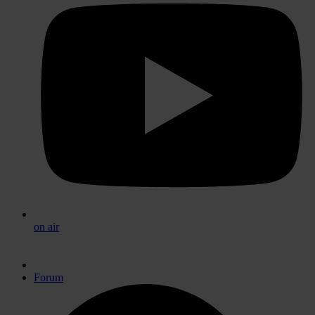
on air
Forum