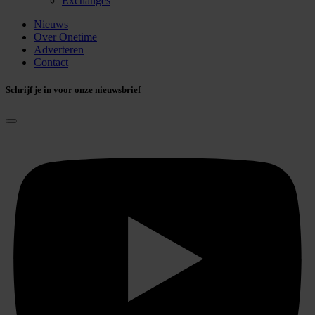
Exchanges
Nieuws
Over Onetime
Adverteren
Contact
Schrijf je in voor onze nieuwsbrief