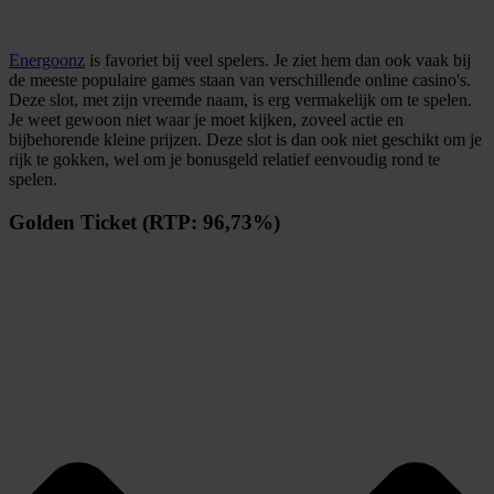
Energoonz
is favoriet bij veel spelers. Je ziet hem dan ook vaak bij
de meeste populaire games staan van verschillende online casino's.
Deze slot, met zijn vreemde naam, is erg vermakelijk om te spelen.
Je weet gewoon niet waar je moet kijken, zoveel actie en
bijbehorende kleine prijzen. Deze slot is dan ook niet geschikt om je
rijk te gokken, wel om je bonusgeld relatief eenvoudig rond te
spelen.
Golden Ticket (RTP: 96,73%)