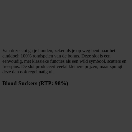
Van deze slot ga je houden, zeker als je op weg bent naar het
einddoel: 100% rondspelen van de bonus. Deze slot is een
eenvoudig, met klassieke functies als een wild symbool, scatters en
freespins. De slot produceert veelal kleinere prijzen, maar spuugt
deze dan ook regelmatig uit.
Blood Suckers (RTP: 98%)