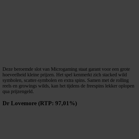
informatie over uw gebruik van onze site met onze
partners voor social media, adverteren en analyse. Deze
partners kunnen deze gegevens combineren met andere
informatie die u aan ze heeft verstrekt of die ze hebben
verzameld op basis van uw gebruik van hun services.
Deze beroemde slot van Microgaming staat garant voor een grote
hoeveelheid kleine prijzen. Het spel kenmerkt zich stacked wild
symbolen, scatter-symbolen en extra spins. Samen met de rolling
reels en growings wilds, kan het tijdens de freespins lekker oplopen
qua prijzengeld.
Dr Lovemore (RTP: 97,01%)