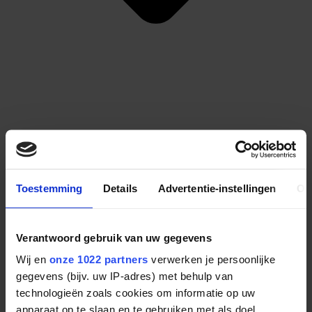
Toestemming
Details
Advertentie-instellingen
Ov
Deze coole slot van Microgaming heeft een uitbetalingspercentage
va 97.2%, wat enorm hoog is. De slot is juist zo interessant door de
frequentie van winnende combinaties. Bovendien kun je tijdens het
spelen een 30-tal sterren verzamelen waarna de freespin feature start.
Verantwoord gebruik van uw gegevens
Tijdens de freespins krijg je alle prijzen dubbel uitbetaald.
Wij en
onze 1022 partners
verwerken je persoonlijke
Emperor of the Sea (RTP: 96,8%)
gegevens (bijv. uw IP-adres) met behulp van
technologieën zoals cookies om informatie op uw
apparaat op te slaan en te gebruiken met als doel