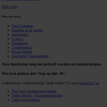
Meer informatie
Over Onetime
Onetime in de media
Adverteren
Contact
Disclaimer
Cookiebeleid
Privacybeleid
Algemene Voorwaarden
Deze boodschap mag niet gedeeld worden met minderjarigen.
Wat kost gokken jou? Stop op tijd. 18+.
Gokken kan verslavend zijn. Hulp nodig? Ga naar
hands24x7.nl
Tips voor verantwoord spelen
Veilig Spelen – Kansspelautoriteit
Open over gokken