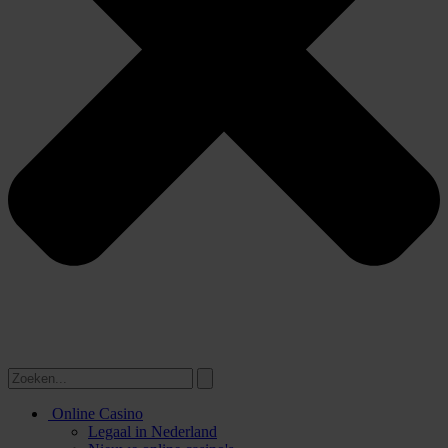
Online Casino
Legaal in Nederland