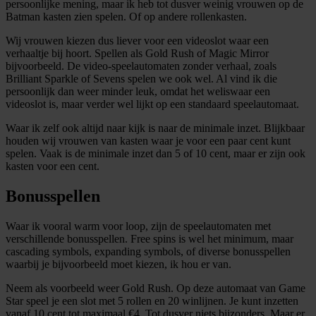
persoonlijke mening, maar ik heb tot dusver weinig vrouwen op de
Batman kasten zien spelen. Of op andere rollenkasten.
Wij vrouwen kiezen dus liever voor een videoslot waar een
verhaaltje bij hoort. Spellen als Gold Rush of Magic Mirror
bijvoorbeeld. De video-speelautomaten zonder verhaal, zoals
Brilliant Sparkle of Sevens spelen we ook wel. Al vind ik die
persoonlijk dan weer minder leuk, omdat het weliswaar een
videoslot is, maar verder wel lijkt op een standaard speelautomaat.
Waar ik zelf ook altijd naar kijk is naar de minimale inzet. Blijkbaar
houden wij vrouwen van kasten waar je voor een paar cent kunt
spelen. Vaak is de minimale inzet dan 5 of 10 cent, maar er zijn ook
kasten voor een cent.
Bonusspellen
Waar ik vooral warm voor loop, zijn de speelautomaten met
verschillende bonusspellen. Free spins is wel het minimum, maar
cascading symbols, expanding symbols, of diverse bonusspellen
waarbij je bijvoorbeeld moet kiezen, ik hou er van.
Neem als voorbeeld weer Gold Rush. Op deze automaat van Game
Star speel je een slot met 5 rollen en 20 winlijnen. Je kunt inzetten
vanaf 10 cent tot maximaal €4. Tot dusver niets bijzonders. Maar er