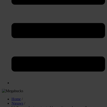
Home
/
Nieuws
/