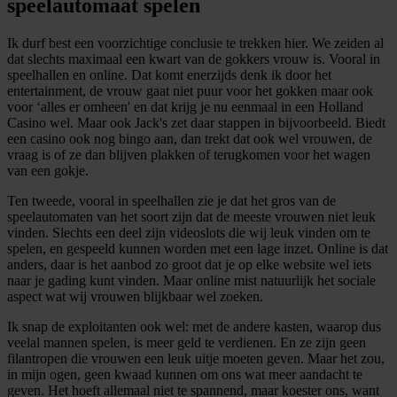
speelautomaat spelen
Ik durf best een voorzichtige conclusie te trekken hier. We zeiden al
dat slechts maximaal een kwart van de gokkers vrouw is. Vooral in
speelhallen en online. Dat komt enerzijds denk ik door het
entertainment, de vrouw gaat niet puur voor het gokken maar ook
voor ‘alles er omheen' en dat krijg je nu eenmaal in een Holland
Casino wel. Maar ook Jack's zet daar stappen in bijvoorbeeld. Biedt
een casino ook nog bingo aan, dan trekt dat ook wel vrouwen, de
vraag is of ze dan blijven plakken of terugkomen voor het wagen
van een gokje.
Ten tweede, vooral in speelhallen zie je dat het gros van de
speelautomaten van het soort zijn dat de meeste vrouwen niet leuk
vinden. Slechts een deel zijn videoslots die wij leuk vinden om te
spelen, en gespeeld kunnen worden met een lage inzet. Online is dat
anders, daar is het aanbod zo groot dat je op elke website wel iets
naar je gading kunt vinden. Maar online mist natuurlijk het sociale
aspect wat wij vrouwen blijkbaar wel zoeken.
Ik snap de exploitanten ook wel: met de andere kasten, waarop dus
veelal mannen spelen, is meer geld te verdienen. En ze zijn geen
filantropen die vrouwen een leuk uitje moeten geven. Maar het zou,
in mijn ogen, geen kwaad kunnen om ons wat meer aandacht te
geven. Het hoeft allemaal niet te spannend, maar koester ons, want