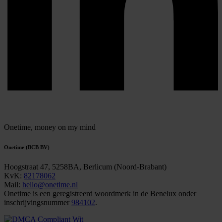
Onetime,
money on my mind
Onetime (BCB BV)
Hoogstraat 47, 5258BA, Berlicum (Noord-Brabant)
KvK:
82178062
Mail:
hello@onetime.nl
Onetime is een geregistreerd woordmerk in de Benelux onder
inschrijvingsnummer
984102
.