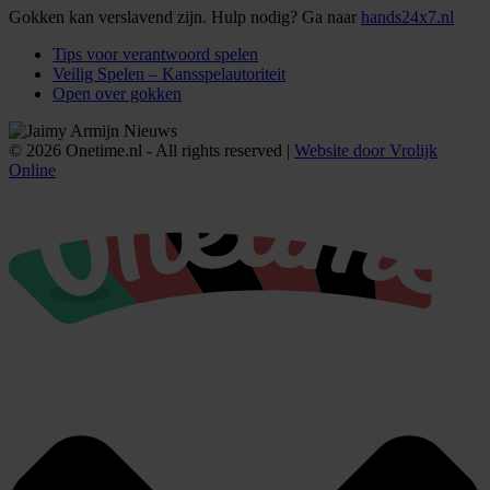
Gokken kan verslavend zijn. Hulp nodig? Ga naar
hands24x7.nl
Tips voor verantwoord spelen
Veilig Spelen – Kansspelautoriteit
Open over gokken
© 2026 Onetime.nl - All rights reserved |
Website door Vrolijk
Online