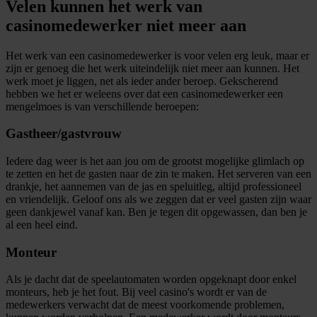
Velen kunnen het werk van
casinomedewerker niet meer aan
Het werk van een casinomedewerker is voor velen erg leuk, maar er
zijn er genoeg die het werk uiteindelijk niet meer aan kunnen. Het
werk moet je liggen, net als ieder ander beroep. Gekscherend
hebben we het er weleens over dat een casinomedewerker een
mengelmoes is van verschillende beroepen:
Gastheer/gastvrouw
Iedere dag weer is het aan jou om de grootst mogelijke glimlach op
te zetten en het de gasten naar de zin te maken. Het serveren van een
drankje, het aannemen van de jas en speluitleg, altijd professioneel
en vriendelijk. Geloof ons als we zeggen dat er veel gasten zijn waar
geen dankjewel vanaf kan. Ben je tegen dit opgewassen, dan ben je
al een heel eind.
Monteur
Als je dacht dat de speelautomaten worden opgeknapt door enkel
monteurs, heb je het fout. Bij veel casino's wordt er van de
medewerkers verwacht dat de meest voorkomende problemen,