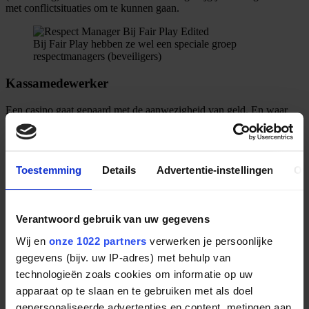
met conflictsituaties om te kunnen gaan.
Bij Fair Play hebben ze wel een speciale groep
respectmanagers (beveiligers)
Kassamedewerker
Een casino gaat gepaard met de aanwezigheid van geld. En waar
geldstromen zijn, moet geteld worden. De meeste casino's hebben
nog een kassa, waaruit gasten moeten worden betaald. En daar zijn
enige rekenvaardigheden best handig voor. Zeker omdat de
bedragen niet klein zijn.
Toestemming
Details
Advertentie-instellingen
Ov
Entertainer
Casino's organiseren met regelmaat allerlei leuke acties, zoals
Verantwoord gebruik van uw gegevens
bingo's, tombola's en promotionele (poker)toernooien. Dit alles moet
natuurlijk in goede banen worden geleid, het liefst met een vleugje
Wij en
onze 1022 partners
verwerken je persoonlijke
humor. En ja, ook deze taak mag de casinomedewerker voor
gegevens (bijv. uw IP-adres) met behulp van
zijn/haar rekening nemen.
technologieën zoals cookies om informatie op uw
Naast dat je thuis bent in al deze beroepen, is het noodzakelijk
apparaat op te slaan en te gebruiken met als doel
flexibel te zijn. Je moet geen 9 tot 5 mentaliteit hebben. De
gepersonaliseerde advertenties en content, metingen aan