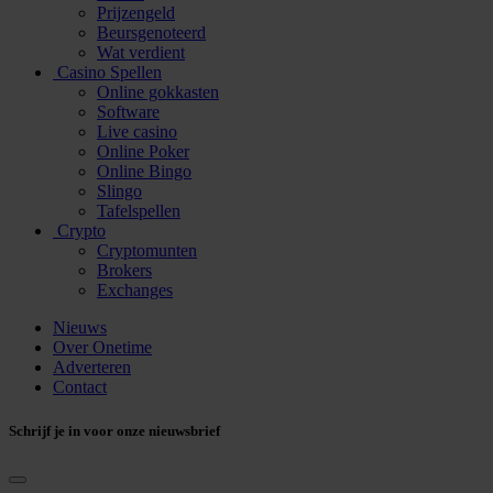
Prijzengeld
Beursgenoteerd
Wat verdient
Casino Spellen
Online gokkasten
Software
Live casino
Online Poker
Online Bingo
Slingo
Tafelspellen
Crypto
Cryptomunten
Brokers
Exchanges
Nieuws
Over Onetime
Adverteren
Contact
Schrijf je in voor onze nieuwsbrief