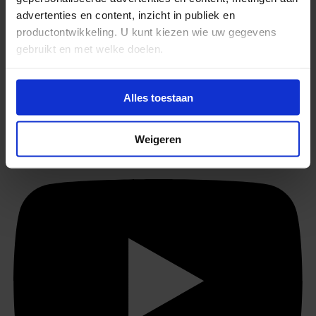
werktijden kunnen flink variëren: je werkt zowel in de ochtend als
advertenties en content, inzicht in publiek en
in de avond.
productontwikkeling. U kunt kiezen wie uw gegevens
Uiteraard willen we hiermee niet insinueren dat het werk als
gebruikt en met welke doelen.
casinomedewerker niet te doen is, juist niet! Het vak kent zijn mooie
kanten en mindere kanten. Als jij van alles een beetje kunt,
verwachten we dat het werk als casinomedewerker je op het lijf
Als u het toestaat, willen we ook graag:
geschreven staat!
Alles toestaan
Informatie verzamelen over uw geografische
Lees ook: lieve casinomedewerker van HC, ik moet je iets vertellen
locatie, die tot een paar meter nauwkeurig kan zijn
Altijd het laatste Onetime nieuws
Uw apparaat identificeren door het actief te
Weigeren
en volg
Onetime
op de socials!
scannen op specifieke eigenschappen (fingerprinting)
Lees meer over hoe uw persoonlijke gegevens worden
verwerkt en stel uw voorkeuren in het
detailgedeelte
in.
U kunt uw toestemming op elk moment wijzigen of
intrekken in de Cookieverklaring.
We gebruiken cookies om content en advertenties te
personaliseren, om functies voor social media te bieden
en om ons websiteverkeer te analyseren. Ook delen we
informatie over uw gebruik van onze site met onze