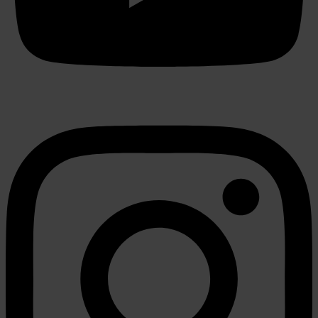
partners voor social media, adverteren en analyse. Deze
partners kunnen deze gegevens combineren met andere
informatie die u aan ze heeft verstrekt of die ze hebben
verzameld op basis van uw gebruik van hun services.