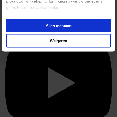
productontwikkeling. U kunt kiezen wie uw gegevens
kennis en vaardigheid in die variant had dan ik ooit zal hebben.
gebruikt en met welke doelen.
Op korte termijn kan je met roulette en slecht poker winnen, op
lange termijn is dit statistisch gezien onmogelijk.
Als u het toestaat, willen we ook graag:
Alles toestaan
Altijd het laatste Onetime nieuws
Informatie verzamelen over uw geografische
en volg
Onetime
op de socials!
locatie, die tot een paar meter nauwkeurig kan zijn
Uw apparaat identificeren door het actief te
Weigeren
scannen op specifieke eigenschappen (fingerprinting)
Lees meer over hoe uw persoonlijke gegevens worden
verwerkt en stel uw voorkeuren in het
detailgedeelte
in.
U kunt uw toestemming op elk moment wijzigen of
intrekken in de Cookieverklaring.
We gebruiken cookies om content en advertenties te
personaliseren, om functies voor social media te bieden
en om ons websiteverkeer te analyseren. Ook delen we
informatie over uw gebruik van onze site met onze
partners voor social media, adverteren en analyse. Deze
partners kunnen deze gegevens combineren met andere