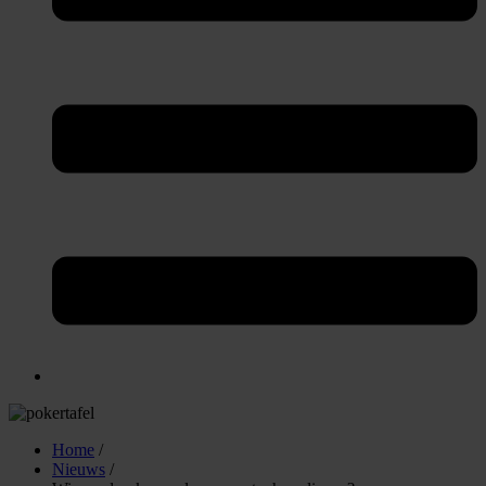
Home
/
Nieuws
/