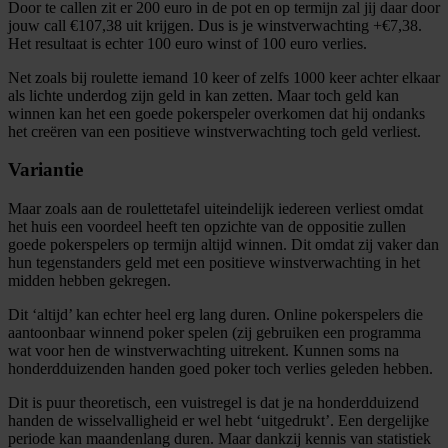
Door te callen zit er 200 euro in de pot en op termijn zal jij daar door
jouw call €107,38 uit krijgen. Dus is je winstverwachting +€7,38.
Het resultaat is echter 100 euro winst of 100 euro verlies.
Net zoals bij roulette iemand 10 keer of zelfs 1000 keer achter elkaar
als lichte underdog zijn geld in kan zetten. Maar toch geld kan
winnen kan het een goede pokerspeler overkomen dat hij ondanks
het creëren van een positieve winstverwachting toch geld verliest.
Variantie
Maar zoals aan de roulettetafel uiteindelijk iedereen verliest omdat
het huis een voordeel heeft ten opzichte van de oppositie zullen
goede pokerspelers op termijn altijd winnen. Dit omdat zij vaker dan
hun tegenstanders geld met een positieve winstverwachting in het
midden hebben gekregen.
Dit ‘altijd’ kan echter heel erg lang duren. Online pokerspelers die
aantoonbaar winnend poker spelen (zij gebruiken een programma
wat voor hen de winstverwachting uitrekent. Kunnen soms na
honderdduizenden handen goed poker toch verlies geleden hebben.
Dit is puur theoretisch, een vuistregel is dat je na honderdduizend
handen de wisselvalligheid er wel hebt ‘uitgedrukt’. Een dergelijke
periode kan maandenlang duren. Maar dankzij kennis van statistiek