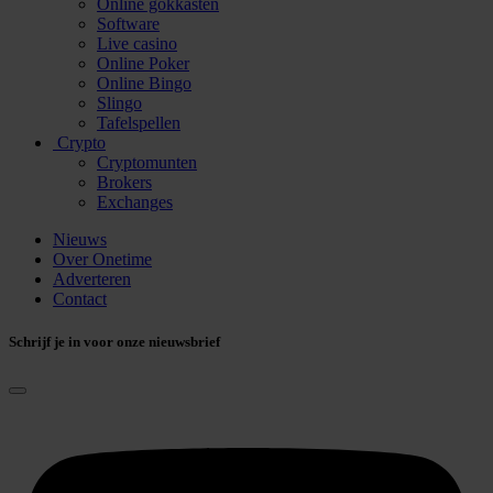
Online gokkasten
Software
Live casino
Online Poker
Online Bingo
Slingo
Tafelspellen
Crypto
Cryptomunten
Brokers
Exchanges
Nieuws
Over Onetime
Adverteren
Contact
Schrijf je in voor onze nieuwsbrief