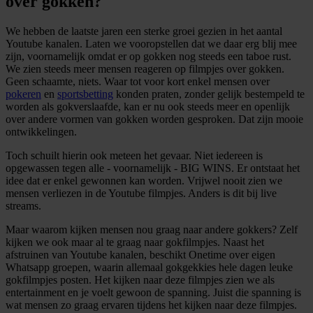
over gokken?
We hebben de laatste jaren een sterke groei gezien in het aantal
Youtube kanalen. Laten we vooropstellen dat we daar erg blij mee
zijn, voornamelijk omdat er op gokken nog steeds een taboe rust.
We zien steeds meer mensen reageren op filmpjes over gokken.
Geen schaamte, niets. Waar tot voor kort enkel mensen over
pokeren
en
sportsbetting
konden praten, zonder gelijk bestempeld te
worden als gokverslaafde, kan er nu ook steeds meer en openlijk
over andere vormen van gokken worden gesproken. Dat zijn mooie
ontwikkelingen.
Toch schuilt hierin ook meteen het gevaar. Niet iedereen is
opgewassen tegen alle - voornamelijk - BIG WINS. Er ontstaat het
idee dat er enkel gewonnen kan worden. Vrijwel nooit zien we
mensen verliezen in de Youtube filmpjes. Anders is dit bij live
streams.
Maar waarom kijken mensen nou graag naar andere gokkers? Zelf
kijken we ook maar al te graag naar gokfilmpjes. Naast het
afstruinen van Youtube kanalen, beschikt Onetime over eigen
Whatsapp groepen, waarin allemaal gokgekkies hele dagen leuke
gokfilmpjes posten. Het kijken naar deze filmpjes zien we als
entertainment en je voelt gewoon de spanning. Juist die spanning is
wat mensen zo graag ervaren tijdens het kijken naar deze filmpjes.