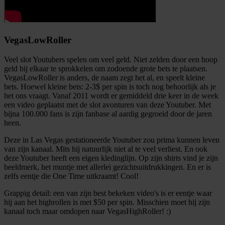
VegasLowRoller
Veel slot Youtubers spelen om veel geld. Niet zelden door een hoop
geld bij elkaar te sprokkelen om zodoende grote bets te plaatsen.
VegasLowRoller is anders, de naam zegt het al, en speelt kleine
bets. Hoewel kleine bets: 2-3$ per spin is toch nog behoorlijk als je
het ons vraagt. Vanaf 2011 wordt er gemiddeld drie keer in de week
een video geplaatst met de slot avonturen van deze Youtuber. Met
bijna 100.000 fans is zijn fanbase al aardig gegroeid door de jaren
heen.
Deze in Las Vegas gestationeerde Youtuber zou prima kunnen leven
van zijn kanaal. Mits hij natuurlijk niet al te veel verliest. En ook
deze Youtuber heeft een eigen kledinglijn. Op zijn shirts vind je zijn
beeldmerk, het muntje met allerlei gezichtsuitdrukkingen. En er is
zelfs eentje die One Time uitkraamt! Cool!
Grappig detail: een van zijn best bekeken video's is er eentje waar
hij aan het highrollen is met $50 per spin. Misschien moet hij zijn
kanaal toch maar omdopen naar VegasHighRoller! :)