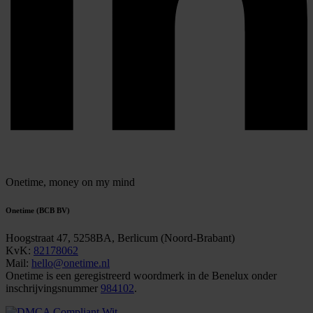
Onetime,
money on my mind
Onetime (BCB BV)
Hoogstraat 47, 5258BA, Berlicum (Noord-Brabant)
KvK:
82178062
Mail:
hello@onetime.nl
Onetime is een geregistreerd woordmerk in de Benelux onder
inschrijvingsnummer
984102
.