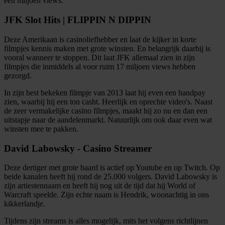
een miljoen views.
JFK Slot Hits | FLIPPIN N DIPPIN
Deze Amerikaan is casinoliefhebber en laat de kijker in korte
filmpjes kennis maken met grote winsten. En belangrijk daarbij is
vooral wanneer te stoppen. Dit laat JFK allemaal zien in zijn
filmpjes die inmiddels al voor ruim 17 miljoen views hebben
gezorgd.
In zijn best bekeken filmpje van 2013 laat hij even een handpay
zien, waarbij hij een ton casht. Heerlijk en oprechte video's. Naast
de zeer vermakelijke casino filmpjes, maakt hij zo nu en dan een
uitstapje naar de aandelenmarkt. Natuurlijk om ook daar even wat
winsten mee te pakken.
David Labowsky - Casino Streamer
Deze dertiger met grote baard is actief op Youtube en op Twitch. Op
beide kanalen heeft hij rond de 25.000 volgers. David Labowsky is
zijn artiestennaam en heeft hij nog uit de tijd dat hij World of
Warcraft speelde. Zijn echte naam is Hendrik, woonachtig in ons
kikkerlandje.
Tijdens zijn streams is alles mogelijk, mits het volgens richtlijnen