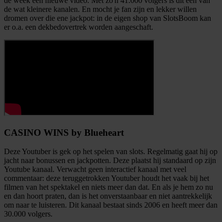
de week een nieuwe video. Met zo'n 41.000 volgers is dit een van
informatie over uw gebruik van onze site met onze
de wat kleinere kanalen. En mocht je fan zijn en lekker willen
partners voor social media, adverteren en analyse. Deze
dromen over die ene jackpot: in de eigen shop van SlotsBoom kan
er o.a. een dekbedovertrek worden aangeschaft.
partners kunnen deze gegevens combineren met andere
informatie die u aan ze heeft verstrekt of die ze hebben
verzameld op basis van uw gebruik van hun services.
CASINO WINS by Blueheart
Deze Youtuber is gek op het spelen van slots. Regelmatig gaat hij op
jacht naar bonussen en jackpotten. Deze plaatst hij standaard op zijn
Youtube kanaal. Verwacht geen interactief kanaal met veel
commentaar: deze teruggetrokken Youtuber houdt het vaak bij het
filmen van het spektakel en niets meer dan dat. En als je hem zo nu
en dan hoort praten, dan is het onverstaanbaar en niet aantrekkelijk
om naar te luisteren. Dit kanaal bestaat sinds 2006 en heeft meer dan
30.000 volgers.