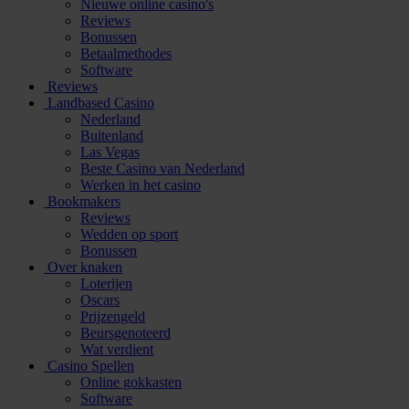
Nieuwe online casino's
Reviews
Bonussen
Betaalmethodes
Software
Reviews
Landbased Casino
Nederland
Buitenland
Las Vegas
Beste Casino van Nederland
Werken in het casino
Bookmakers
Reviews
Wedden op sport
Bonussen
Over knaken
Loterijen
Oscars
Prijzengeld
Beursgenoteerd
Wat verdient
Casino Spellen
Online gokkasten
Software