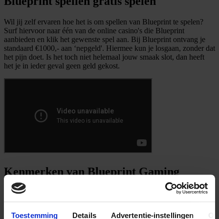
Blueprint spellen gratis spelen
Wil jij zelf ervaren hoe het is om spellen van Blueprint te spelen?
Surf hiervoor naar één van de online casino's die Blueprint
aanbieden en klik het gewenste spel aan. Bij Blueprint ontvang je
standaard €1000,- aan ‘nepgeld'. Hiermee kun je losgaan, zonder dat
het pijn doet. Is het toch niet helemaal jouw smaak slot, dan heeft
het je in ieder geval geen geld gekost.
Kenmerken van Blueprint Gaming
spellen
Het is moeilijk te bepalen welke kenmerken van Blueprint Gaming
zo typisch zijn. De slots van Blueprint Gaming kun je bijvoorbeeld
Toestemming
Details
Advertentie-instellingen
Ov