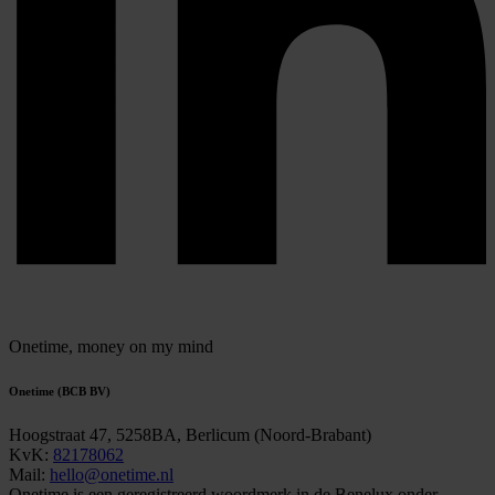
Onetime,
money on my mind
Onetime (BCB BV)
Hoogstraat 47, 5258BA, Berlicum (Noord-Brabant)
KvK:
82178062
Mail:
hello@onetime.nl
Onetime is een geregistreerd woordmerk in de Benelux onder