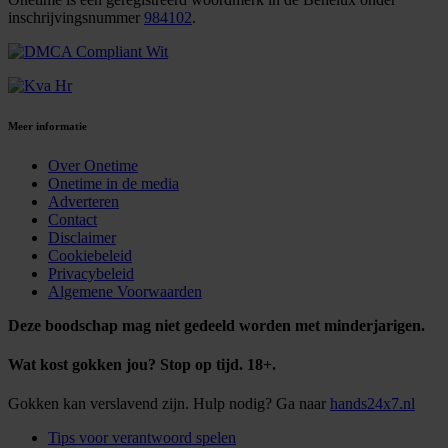
inschrijvingsnummer
984102
.
Meer informatie
Over Onetime
Onetime in de media
Adverteren
Contact
Disclaimer
Cookiebeleid
Privacybeleid
Algemene Voorwaarden
Deze boodschap mag niet gedeeld worden met minderjarigen.
Wat kost gokken jou? Stop op tijd. 18+.
Gokken kan verslavend zijn. Hulp nodig? Ga naar
hands24x7.nl
Tips voor verantwoord spelen