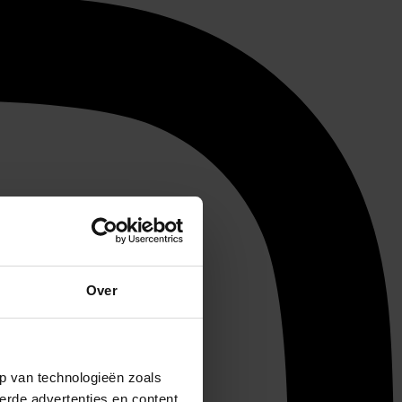
Over
p van technologieën zoals
erde advertenties en content,