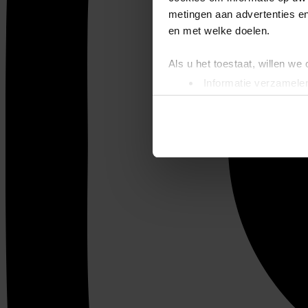
metingen aan advertenties en
en met welke doelen.
Als u het toestaat, willen we
Informatie verzamelen
Uw apparaat identific
Lees meer over hoe uw perso
toestemming op elk moment wi
We gebruiken cookies om cont
websiteverkeer te analyseren
media, adverteren en analys
verstrekt of die ze hebben v