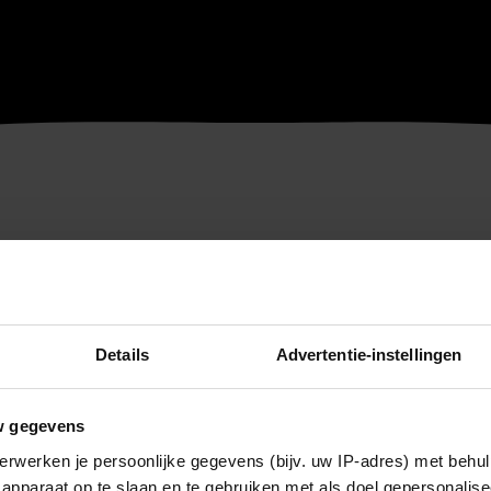
Details
Advertentie-instellingen
w gegevens
erwerken je persoonlijke gegevens (bijv. uw IP-adres) met behul
apparaat op te slaan en te gebruiken met als doel gepersonalise