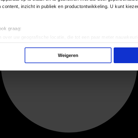
 content, inzicht in publiek en productontwikkeling. U kunt kiez
 ook graag:
 over uw geografische locatie, die tot een paar meter nauwkeuri
eren door het actief te scannen op specifieke eigenschappen (fing
onlijke gegevens worden verwerkt en stel uw voorkeuren in he
Weigeren
jzigen of intrekken in de Cookieverklaring.
ent en advertenties te personaliseren, om functies voor social
. Ook delen we informatie over uw gebruik van onze site met on
e. Deze partners kunnen deze gegevens combineren met andere i
erzameld op basis van uw gebruik van hun services.