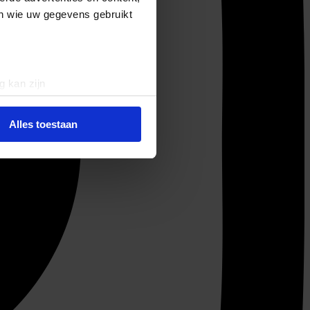
en wie uw gegevens gebruikt
g kan zijn
erprinting)
t
detailgedeelte
in. U kunt uw
Alles toestaan
 media te bieden en om ons
ze partners voor social
nformatie die u aan ze heeft