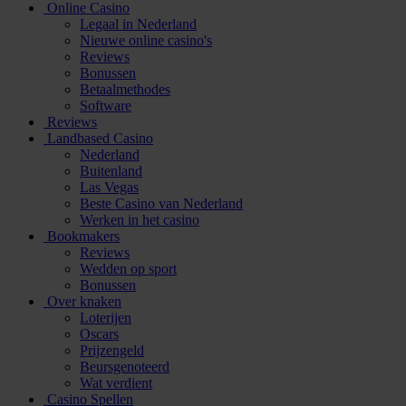
Online Casino
Legaal in Nederland
Nieuwe online casino's
Reviews
Bonussen
Betaalmethodes
Software
Reviews
Landbased Casino
Nederland
Buitenland
Las Vegas
Beste Casino van Nederland
Werken in het casino
Bookmakers
Reviews
Wedden op sport
Bonussen
Over knaken
Loterijen
Oscars
Prijzengeld
Beursgenoteerd
Wat verdient
Casino Spellen