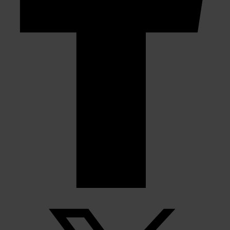
informatie die u aan ze heeft verstrekt of die ze hebben
verzameld op basis van uw gebruik van hun services.