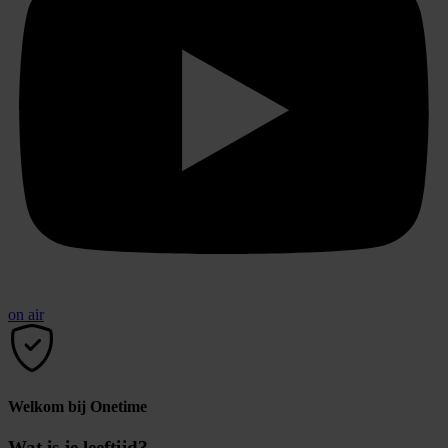
on air
Welkom bij Onetime
Wat is je leeftijd?