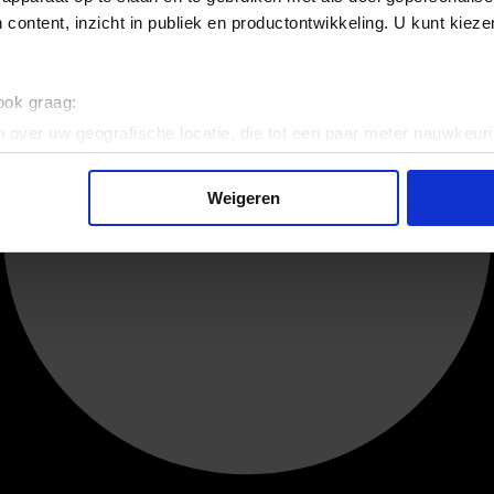
 content, inzicht in publiek en productontwikkeling. U kunt kiez
 ook graag:
 over uw geografische locatie, die tot een paar meter nauwkeuri
eren door het actief te scannen op specifieke eigenschappen (fing
onlijke gegevens worden verwerkt en stel uw voorkeuren in he
Weigeren
jzigen of intrekken in de Cookieverklaring.
ent en advertenties te personaliseren, om functies voor social
. Ook delen we informatie over uw gebruik van onze site met on
e. Deze partners kunnen deze gegevens combineren met andere i
erzameld op basis van uw gebruik van hun services.