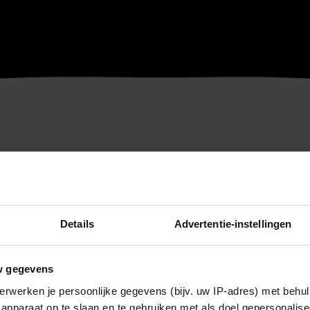
Details
Advertentie-instellingen
w gegevens
erwerken je persoonlijke gegevens (bijv. uw IP-adres) met behul
apparaat op te slaan en te gebruiken met als doel gepersonalise