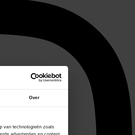
Over
p van technologieën zoals
erde advertenties en content,