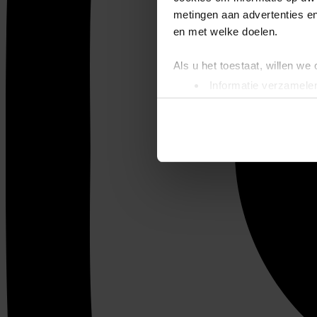
metingen aan advertenties en
en met welke doelen.
Als u het toestaat, willen we
Informatie verzamelen
Uw apparaat identific
Lees meer over hoe uw perso
toestemming op elk moment wi
We gebruiken cookies om cont
websiteverkeer te analyseren
media, adverteren en analys
verstrekt of die ze hebben v