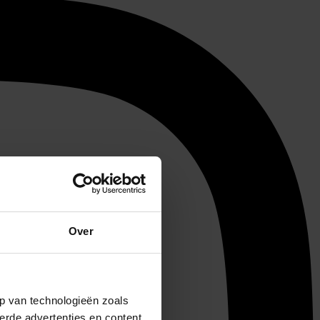
Over
p van technologieën zoals
erde advertenties en content,