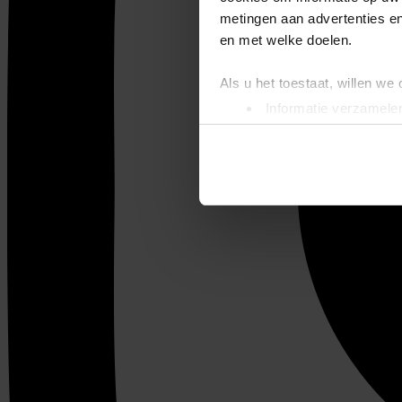
metingen aan advertenties en
en met welke doelen.
Als u het toestaat, willen we
Informatie verzamelen
Uw apparaat identific
Lees meer over hoe uw perso
toestemming op elk moment wi
We gebruiken cookies om cont
websiteverkeer te analyseren
media, adverteren en analys
verstrekt of die ze hebben v