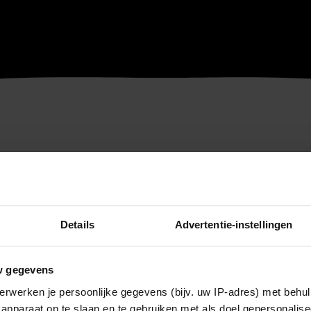
Details
Advertentie-instellingen
w gegevens
erwerken je persoonlijke gegevens (bijv. uw IP-adres) met behul
apparaat op te slaan en te gebruiken met als doel gepersonalise