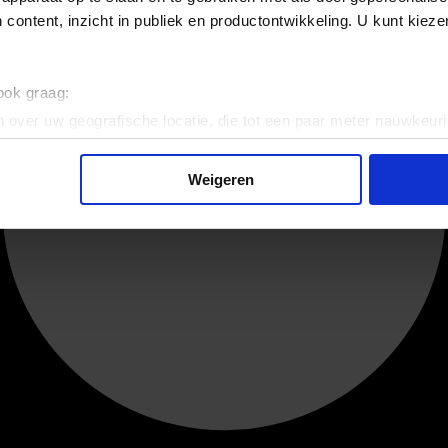
 content, inzicht in publiek en productontwikkeling. U kunt kiez
 ook graag:
 over uw geografische locatie, die tot een paar meter nauwkeuri
eren door het actief te scannen op specifieke eigenschappen (fing
onlijke gegevens worden verwerkt en stel uw voorkeuren in he
Weigeren
jzigen of intrekken in de Cookieverklaring.
ent en advertenties te personaliseren, om functies voor social
. Ook delen we informatie over uw gebruik van onze site met on
e. Deze partners kunnen deze gegevens combineren met andere i
erzameld op basis van uw gebruik van hun services.