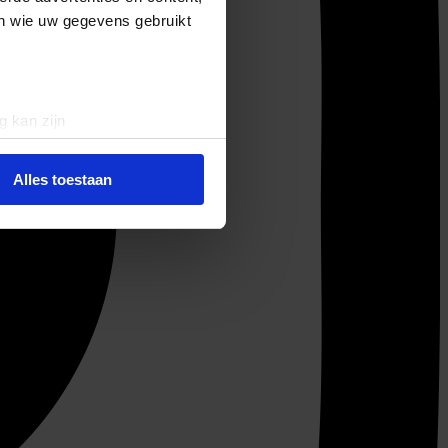
en wie uw gegevens gebruikt
g kan zijn
erprinting)
t
detailgedeelte
in. U kunt uw
Alles toestaan
 media te bieden en om ons
ze partners voor social
nformatie die u aan ze heeft