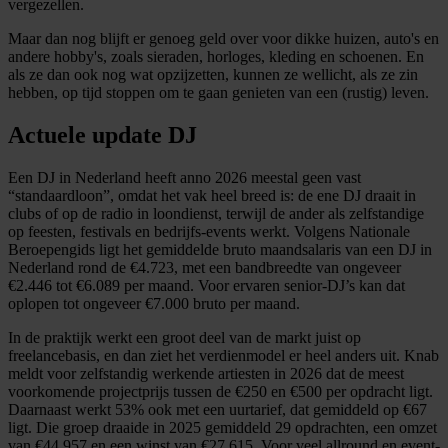
vergezellen.
Maar dan nog blijft er genoeg geld over voor dikke huizen, auto's en
andere hobby's, zoals sieraden, horloges, kleding en schoenen. En
als ze dan ook nog wat opzijzetten, kunnen ze wellicht, als ze zin
hebben, op tijd stoppen om te gaan genieten van een (rustig) leven.
Actuele update DJ
Een DJ in Nederland heeft anno 2026 meestal geen vast
“standaardloon”, omdat het vak heel breed is: de ene DJ draait in
clubs of op de radio in loondienst, terwijl de ander als zelfstandige
op feesten, festivals en bedrijfs-events werkt. Volgens Nationale
Beroepengids ligt het gemiddelde bruto maandsalaris van een DJ in
Nederland rond de €4.723, met een bandbreedte van ongeveer
€2.446 tot €6.089 per maand. Voor ervaren senior-DJ’s kan dat
oplopen tot ongeveer €7.000 bruto per maand.
In de praktijk werkt een groot deel van de markt juist op
freelancebasis, en dan ziet het verdienmodel er heel anders uit. Knab
meldt voor zelfstandig werkende artiesten in 2026 dat de meest
voorkomende projectprijs tussen de €250 en €500 per opdracht ligt.
Daarnaast werkt 53% ook met een uurtarief, dat gemiddeld op €67
ligt. Die groep draaide in 2025 gemiddeld 29 opdrachten, een omzet
van €44.957 en een winst van €27.615. Voor veel allround en event-