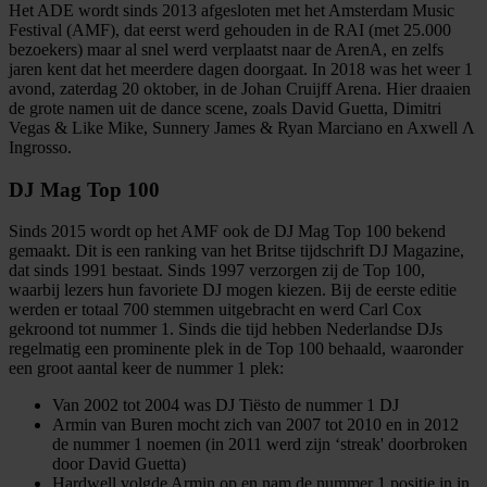
Het ADE wordt sinds 2013 afgesloten met het Amsterdam Music
Festival (AMF), dat eerst werd gehouden in de RAI (met 25.000
bezoekers) maar al snel werd verplaatst naar de ArenA, en zelfs
jaren kent dat het meerdere dagen doorgaat. In 2018 was het weer 1
avond, zaterdag 20 oktober, in de Johan Cruijff Arena. Hier draaien
de grote namen uit de dance scene, zoals David Guetta, Dimitri
Vegas & Like Mike, Sunnery James & Ryan Marciano en Axwell Λ
Ingrosso.
DJ Mag Top 100
Sinds 2015 wordt op het AMF ook de DJ Mag Top 100 bekend
gemaakt. Dit is een ranking van het Britse tijdschrift DJ Magazine,
dat sinds 1991 bestaat. Sinds 1997 verzorgen zij de Top 100,
waarbij lezers hun favoriete DJ mogen kiezen. Bij de eerste editie
werden er totaal 700 stemmen uitgebracht en werd Carl Cox
gekroond tot nummer 1. Sinds die tijd hebben Nederlandse DJs
regelmatig een prominente plek in de Top 100 behaald, waaronder
een groot aantal keer de nummer 1 plek:
Van 2002 tot 2004 was DJ Tiësto de nummer 1 DJ
Armin van Buren mocht zich van 2007 tot 2010 en in 2012
de nummer 1 noemen (in 2011 werd zijn ‘streak' doorbroken
door David Guetta)
Hardwell volgde Armin op en nam de nummer 1 positie in in