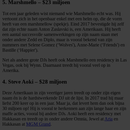
5. Marshmello – $23 miljoen
Tot een jaar geleden wist niemand wie Marshmello echt was. Hij
vertoont zich in het openbaar enkel met een helm op, die de vorm
heeft van een marshmellow (spekje). Eind 2017 bevestigde hij zelf
dat zijn echte naam Anton Zaslavski is, een Amerikaan. Hij heeft
een aantal succesvolle samenwerkingen op zijn naam staan met
onder andere Zedd en Diplo, maar is vooral bekend van zijn
nummers met Selene Gomez (‘Wolves'), Anne-Marie (‘Friends') en
Bastille (‘Happier').
Net als andere grote DJs heeft ook Marshmello een residency in Las
Vegas, ook bij Wynn. Daarnaast treedt hij vooral veel op in
Amerika.
4. Steve Aoki – $28 miljoen
Deze Amerikaan in zijn veertiger jaren treedt op onder zijn eigen
naam én is de hardstwerkende DJ uit de lijst. In 2017 trad hij maar
liefst 200 keer op in een jaar. Maar ja, dat levert hem dan ook bijna
30 miljoen op! Hij is vooral te herkennen aan zijn lange haar en zijn
maffe acties, vooral bij andere DJs. Aoki heeft een residency met
Hakkasan en treedt op in onder andere Omnia, Jewel at
Aria
en
Hakkasan at
MGM Grand
.