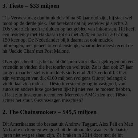
3. Tiësto – $33 miljoen
Tijs Verwest mag dan inmiddels bijna 50 jaar oud zijn, hij staat wel
mooi op de derde plek. Dat betekent dat hij wereldwijd slechts 2
DJs voor zich heeft te dulden op het gebied van inkomsten. Hij heeft
een residency met Hakkasan tot en met 2020 en trad in 2017 nog
150 keer op. De Nederlander blijft daarnaast ook muziek
uitbrengen, niet geheel onverdienstelijk, waaronder meest recent de
hit ‘Jackie Chan' met Post Malone.
Overigens heeft Tijs het na al die jaren voor elkaar gekregen om een
vriendin te vinden die het tourleven wel trekt. Ze is dan ook 27 jaar
jonger maar het stel is inmiddels sinds eind 2017 verloofd. Of zij
zijn vermogen van dik €100 miljoen (volgens Quote) belangrijk
vindt, laat zich raden… Tiësto investeert graag in vastgoed, van
auto's en andere luxe goederen lijkt hij niet veel te moeten hebben,
al laat zijn Instagram recent een Mercedes AMG zien met Tiësto
achter het stuur. Gezinswagen misschien?
2. The Chainsmokers – $45,5 miljoen
Dit Amerikaanse trio bestaat uit Andrew Taggart, Alex Pall en Matt
McGuire en kennen we goed uit de hitparades waar ze de laatste
jaren niet weg te slaan zijn. Ze braken in 2014 door met de hit