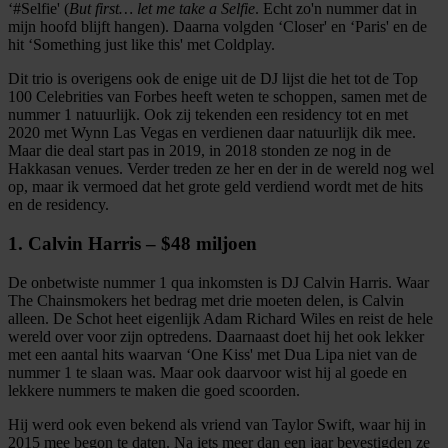
‘#Selfie' (
But first… let me take a Selfie
. Echt zo'n nummer dat in
mijn hoofd blijft hangen). Daarna volgden ‘Closer' en ‘Paris' en de
hit ‘Something just like this' met Coldplay.
Dit trio is overigens ook de enige uit de DJ lijst die het tot de Top
100 Celebrities van Forbes heeft weten te schoppen, samen met de
nummer 1 natuurlijk. Ook zij tekenden een residency tot en met
2020 met Wynn Las Vegas en verdienen daar natuurlijk dik mee.
Maar die deal start pas in 2019, in 2018 stonden ze nog in de
Hakkasan venues. Verder treden ze her en der in de wereld nog wel
op, maar ik vermoed dat het grote geld verdiend wordt met de hits
en de residency.
1. Calvin Harris – $48 miljoen
De onbetwiste nummer 1 qua inkomsten is DJ Calvin Harris. Waar
The Chainsmokers het bedrag met drie moeten delen, is Calvin
alleen. De Schot heet eigenlijk Adam Richard Wiles en reist de hele
wereld over voor zijn optredens. Daarnaast doet hij het ook lekker
met een aantal hits waarvan ‘One Kiss' met Dua Lipa niet van de
nummer 1 te slaan was. Maar ook daarvoor wist hij al goede en
lekkere nummers te maken die goed scoorden.
Hij werd ook even bekend als vriend van Taylor Swift, waar hij in
2015 mee begon te daten. Na iets meer dan een jaar bevestigden ze