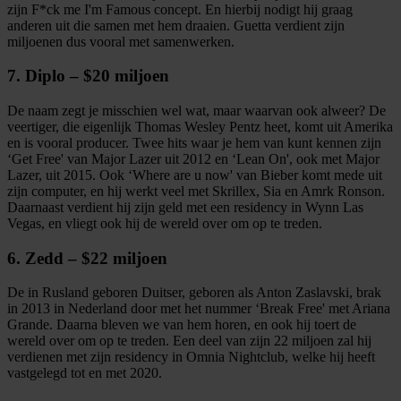
zijn F*ck me I'm Famous concept. En hierbij nodigt hij graag
anderen uit die samen met hem draaien. Guetta verdient zijn
miljoenen dus vooral met samenwerken.
7. Diplo – $20 miljoen
De naam zegt je misschien wel wat, maar waarvan ook alweer? De
veertiger, die eigenlijk Thomas Wesley Pentz heet, komt uit Amerika
en is vooral producer. Twee hits waar je hem van kunt kennen zijn
‘Get Free' van Major Lazer uit 2012 en ‘Lean On', ook met Major
Lazer, uit 2015. Ook ‘Where are u now' van Bieber komt mede uit
zijn computer, en hij werkt veel met Skrillex, Sia en Amrk Ronson.
Daarnaast verdient hij zijn geld met een residency in Wynn Las
Vegas, en vliegt ook hij de wereld over om op te treden.
6. Zedd – $22 miljoen
De in Rusland geboren Duitser, geboren als Anton Zaslavski, brak
in 2013 in Nederland door met het nummer ‘Break Free' met Ariana
Grande. Daarna bleven we van hem horen, en ook hij toert de
wereld over om op te treden. Een deel van zijn 22 miljoen zal hij
verdienen met zijn residency in Omnia Nightclub, welke hij heeft
vastgelegd tot en met 2020.