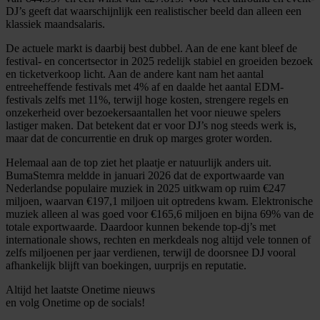
DJ’s geeft dat waarschijnlijk een realistischer beeld dan alleen een
klassiek maandsalaris.
De actuele markt is daarbij best dubbel. Aan de ene kant bleef de
festival- en concertsector in 2025 redelijk stabiel en groeiden bezoek
en ticketverkoop licht. Aan de andere kant nam het aantal
entreeheffende festivals met 4% af en daalde het aantal EDM-
festivals zelfs met 11%, terwijl hoge kosten, strengere regels en
onzekerheid over bezoekersaantallen het voor nieuwe spelers
lastiger maken. Dat betekent dat er voor DJ’s nog steeds werk is,
maar dat de concurrentie en druk op marges groter worden.
Helemaal aan de top ziet het plaatje er natuurlijk anders uit.
BumaStemra meldde in januari 2026 dat de exportwaarde van
Nederlandse populaire muziek in 2025 uitkwam op ruim €247
miljoen, waarvan €197,1 miljoen uit optredens kwam. Elektronische
muziek alleen al was goed voor €165,6 miljoen en bijna 69% van de
totale exportwaarde. Daardoor kunnen bekende top-dj’s met
internationale shows, rechten en merkdeals nog altijd vele tonnen of
zelfs miljoenen per jaar verdienen, terwijl de doorsnee DJ vooral
afhankelijk blijft van boekingen, uurprijs en reputatie.
Altijd het laatste Onetime nieuws
en volg
Onetime
op de socials!