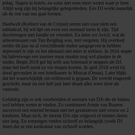
jetlag. Slapen in hotels, en soms niet eens meer weten waar je bent.
Altijd weg zijn bij belangrijke gelegenheden. Een DJ werkt namelijk
als de rest van ons gaat feesten.
Hardwell (Robbert van de Corput) neemt niet voor niets een
sabbatical, hij wil tijd om even een normaal mens te zijn. Tijd
doorbrengen met familie en vrienden. En laten we Avicii, wat de
artiestennaam van Tim Bergling was, niet vergeten. Hij overleed
eerder dit jaar na al verschillende malen aangegeven te hebben
depressief te zijn en het allemaal niet meer te trekken. In 2016 stopte
hij halverwege een tournee maar maakte nog wel plaatjes in de
studio. Begin 2018 gaf hij zelfs aan helemaal te stoppen als DJ,
maar het heeft nooit zo ver mogen komen. In april 2018 werd hij
dood gevonden in een hotelkamer in Muscat (Oman). Later blijkt
dat het waarschijnlijk om zelfmoord is gegaan. De wereld reageerde
geschokt, maar nu een half jaar later draait alles weer door als
vanouds.
Gelukkig zijn er ook voorbeelden te noemen van DJs die de balans
wel hebben weten te vinden. Zo combineert Armin van Buuren
succesvol een reizend bestaan met het gezinsleven met vrouw en 2
kinderen. Maar toch, de meeste DJs zijn vrijgezel of relaties duren
niet lang. En sommigen vinden zichzelf zo belangrijk (zoals DJ
Jean) dat ze een karikatuur van zichzelf worden.