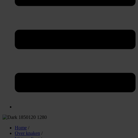
Home
/
Over knaken
/