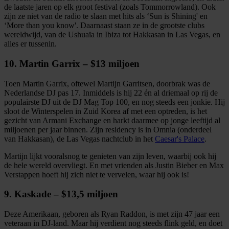
informatie over uw gebruik van onze site met onze
de laatste jaren op elk groot festival (zoals Tommorrowland). Ook
zijn ze niet van de radio te slaan met hits als ‘Sun is Shining' en
partners voor social media, adverteren en analyse. Deze
‘More than you know'. Daarnaast staan ze in de grootste clubs
partners kunnen deze gegevens combineren met andere
wereldwijd, van de Ushuaïa in Ibiza tot Hakkasan in Las Vegas, en
informatie die u aan ze heeft verstrekt of die ze hebben
alles er tussenin.
verzameld op basis van uw gebruik van hun services.
10. Martin Garrix – $13 miljoen
Toen Martin Garrix, oftewel Martijn Garritsen, doorbrak was de
Nederlandse DJ pas 17. Inmiddels is hij 22 én al driemaal op rij de
populairste DJ uit de DJ Mag Top 100, en nog steeds een jonkie. Hij
sloot de Winterspelen in Zuid Korea af met een optreden, is het
gezicht van Armani Exchange en harkt daarmee op jonge leeftijd al
miljoenen per jaar binnen. Zijn residency is in Omnia (onderdeel
van Hakkasan), de Las Vegas nachtclub in het
Caesar's Palace
.
Martijn lijkt vooralsnog te genieten van zijn leven, waarbij ook hij
de hele wereld overvliegt. En met vrienden als Justin Bieber en Max
Verstappen hoeft hij zich niet te vervelen, waar hij ook is!
9. Kaskade – $13,5 miljoen
Deze Amerikaan, geboren als Ryan Raddon, is met zijn 47 jaar een
veteraan in DJ-land. Maar hij verdient nog steeds flink geld, en doet