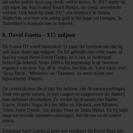
dat onder andere door nog steeds veel te toeren. In 2017 startte hij
zijn eigen lijn Sun Soaked Beach Parties, die steeds uitverkocht
werden. Ook heeft hij sinds 2017 een residency in Omnia
Nightclub, wat hem ook aardig geld in het laatje zal brengen. In
Nederland is Kaskade niet zo bekend.
8. David Guetta – $15 miljoen
De Franse DJ wordt binnenkort 51 maar dat betekent niet dat hij
ook maar denkt aan stoppen. De DJ gebruikt zijn echte naam, al
heet hij voluit Pierre David Guetta, en is ook in Nederland
behoorlijk bekend. Sinds 2009 is hij regelmatig in de bovenste
regionen van onze Top 40 te vinden, met hits als ‘Love takes over',
‘Sexy Bitch', ‘Memories' en ‘Titanium', en meer recent met
bijvoorbeeld ‘Flames'.
De overeenkomst die al zijn hits hebben, zijn de samenwerkingen.
Vaak met grote namen, of met zangers en zangeressen die dankzij
hem definitief doorbreken. Zo werkte hij al samen met Martin
Garrix, Dimitri Vegas & Like Mike en Afrojack, met Rihanna,
Akon, Jason Derulo, Sia, Bruno Mars en Justin Bieber. En hij blijft
maar succesvolle nummers uitbrengen, met de ene na de andere
artiest.
Daarnaast heeft Guetta al jaren een residency bij Pacha Ibiza met