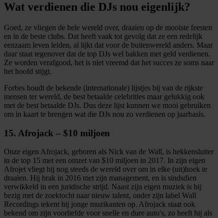
Wat verdienen die DJs nou eigenlijk?
Goed, ze vliegen de hele wereld over, draaien op de mooiste feesten
en in de beste clubs. Dat heeft vaak tot gevolg dat ze een redelijk
eenzaam leven leiden, al lijkt dat voor de buitenwereld anders. Maar
daar staat tegenover dat de top DJs wel bakken met geld verdienen.
Ze worden verafgood, het is niet vreemd dat het succes ze soms naar
het hoofd stijgt.
Forbes houdt de bekende (internationale) lijstjes bij van de rijkste
mensen ter wereld, de best betaalde celebrities maar gelukkig ook
met de best betaalde DJs. Dus deze lijst kunnen we mooi gebruiken
om in kaart te brengen wat die DJs nou zo verdienen op jaarbasis.
15. Afrojack – $10 miljoen
Onze eigen Afrojack, geboren als Nick van de Wall, is hekkensluiter
in de top 15 met een omzet van $10 miljoen in 2017. In zijn eigen
Afrojet vliegt hij nog steeds de wereld over om in elke (uit)hoek te
draaien. Hij brak in 2016 met zijn management, en is sindsdien
verwikkeld in een juridische strijd. Naast zijn eigen muziek is hij
bezig met de zoektocht naar nieuw talent, onder zijn label Wall
Recordings tekent hij jonge muzikanten op. Afrojack staat ook
bekend om zijn voorliefde voor snelle en dure auto's, zo heeft hij als