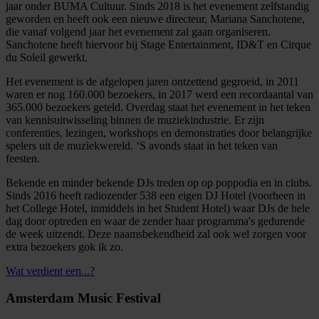
jaar onder BUMA Cultuur. Sinds 2018 is het evenement zelfstandig
geworden en heeft ook een nieuwe directeur, Mariana Sanchotene,
die vanaf volgend jaar het evenement zal gaan organiseren.
Sanchotene heeft hiervoor bij Stage Entertainment, ID&T en Cirque
du Soleil gewerkt.
Het evenement is de afgelopen jaren ontzettend gegroeid, in 2011
waren er nog 160.000 bezoekers, in 2017 werd een recordaantal van
365.000 bezoekers geteld. Overdag staat het evenement in het teken
van kennisuitwisseling binnen de muziekindustrie. Er zijn
conferenties, lezingen, workshops en demonstraties door belangrijke
spelers uit de muziekwereld. ‘S avonds staat in het teken van
feesten.
Bekende en minder bekende DJs treden op op poppodia en in clubs.
Sinds 2016 heeft radiozender 538 een eigen DJ Hotel (voorheen in
het College Hotel, inmiddels in het Student Hotel) waar DJs de hele
dag door optreden en waar de zender haar programma's gedurende
de week uitzendt. Deze naamsbekendheid zal ook wel zorgen voor
extra bezoekers gok ik zo.
Wat verdient een...?
Amsterdam Music Festival