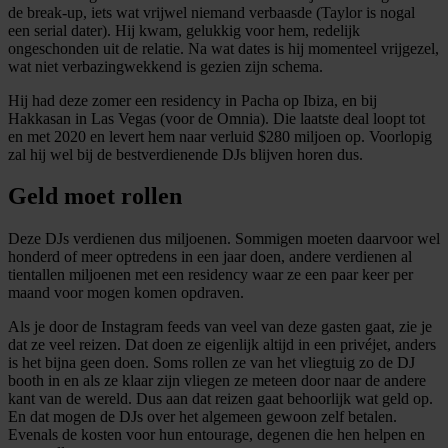
de break-up, iets wat vrijwel niemand verbaasde (Taylor is nogal
een serial dater). Hij kwam, gelukkig voor hem, redelijk
ongeschonden uit de relatie. Na wat dates is hij momenteel vrijgezel,
wat niet verbazingwekkend is gezien zijn schema.
Hij had deze zomer een residency in Pacha op Ibiza, en bij
Hakkasan in Las Vegas (voor de Omnia). Die laatste deal loopt tot
en met 2020 en levert hem naar verluid $280 miljoen op. Voorlopig
zal hij wel bij de bestverdienende DJs blijven horen dus.
Geld moet rollen
Deze DJs verdienen dus miljoenen. Sommigen moeten daarvoor wel
honderd of meer optredens in een jaar doen, andere verdienen al
tientallen miljoenen met een residency waar ze een paar keer per
maand voor mogen komen opdraven.
Als je door de Instagram feeds van veel van deze gasten gaat, zie je
dat ze veel reizen. Dat doen ze eigenlijk altijd in een privéjet, anders
is het bijna geen doen. Soms rollen ze van het vliegtuig zo de DJ
booth in en als ze klaar zijn vliegen ze meteen door naar de andere
kant van de wereld. Dus aan dat reizen gaat behoorlijk wat geld op.
En dat mogen de DJs over het algemeen gewoon zelf betalen.
Evenals de kosten voor hun entourage, degenen die hen helpen en