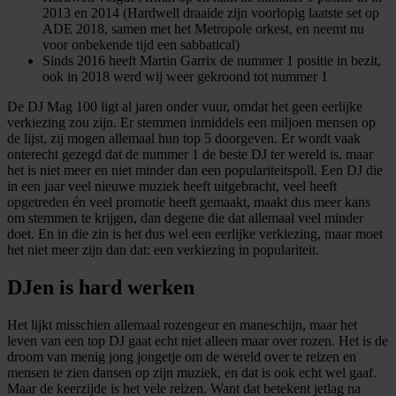
2013 en 2014 (Hardwell draaide zijn voorlopig laatste set op
ADE 2018, samen met het Metropole orkest, en neemt nu
voor onbekende tijd een sabbatical)
Sinds 2016 heeft Martin Garrix de nummer 1 positie in bezit,
ook in 2018 werd wij weer gekroond tot nummer 1
De DJ Mag 100 ligt al jaren onder vuur, omdat het geen eerlijke
verkiezing zou zijn. Er stemmen inmiddels een miljoen mensen op
de lijst, zij mogen allemaal hun top 5 doorgeven. Er wordt vaak
onterecht gezegd dat de nummer 1 de beste DJ ter wereld is, maar
het is niet meer en niet minder dan een populariteitspoll. Een DJ die
in een jaar veel nieuwe muziek heeft uitgebracht, veel heeft
opgetreden én veel promotie heeft gemaakt, maakt dus meer kans
om stemmen te krijgen, dan degene die dat allemaal veel minder
doet. En in die zin is het dus wel een eerlijke verkiezing, maar moet
het niet meer zijn dan dat: een verkiezing in populariteit.
DJen is hard werken
Het lijkt misschien allemaal rozengeur en maneschijn, maar het
leven van een top DJ gaat echt niet alleen maar over rozen. Het is de
droom van menig jong jongetje om de wereld over te reizen en
mensen te zien dansen op zijn muziek, en dat is ook echt wel gaaf.
Maar de keerzijde is het vele reizen. Want dat betekent jetlag na