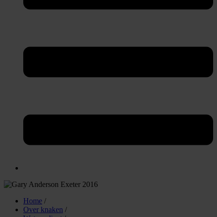
Home
/
Over knaken
/