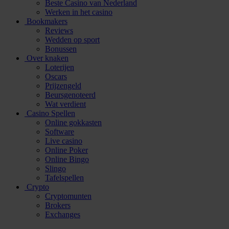
Beste Casino van Nederland
Werken in het casino
Bookmakers
Reviews
Wedden op sport
Bonussen
Over knaken
Loterijen
Oscars
Prijzengeld
Beursgenoteerd
Wat verdient
Casino Spellen
Online gokkasten
Software
Live casino
Online Poker
Online Bingo
Slingo
Tafelspellen
Crypto
Cryptomunten
Brokers
Exchanges