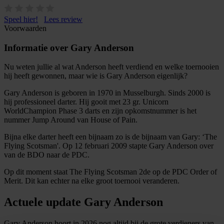
Speel hier!
Lees review
Voorwaarden
Informatie over Gary Anderson
Nu weten jullie al wat Anderson heeft verdiend en welke toernooien
hij heeft gewonnen, maar wie is Gary Anderson eigenlijk?
Gary Anderson is geboren in 1970 in Musselburgh. Sinds 2000 is
hij professioneel darter. Hij gooit met 23 gr. Unicorn
WorldChampion Phase 3 darts en zijn opkomstnummer is het
nummer Jump Around van House of Pain.
Bijna elke darter heeft een bijnaam zo is de bijnaam van Gary: ‘The
Flying Scotsman'. Op 12 februari 2009 stapte Gary Anderson over
van de BDO naar de PDC.
Op dit moment staat The Flying Scotsman 2de op de PDC Order of
Merit. Dit kan echter na elke groot toernooi veranderen.
Actuele update Gary Anderson
Gary Anderson hoort in 2026 nog altijd bij de grote verdieners van