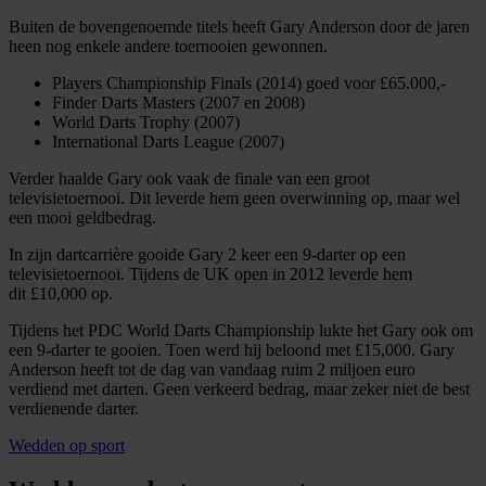
Buiten de bovengenoemde titels heeft Gary Anderson door de jaren
heen nog enkele andere toernooien gewonnen.
Players Championship Finals (2014) goed voor £65.000,-
Finder Darts Masters (2007 en 2008)
World Darts Trophy (2007)
International Darts League (2007)
Verder haalde Gary ook vaak de finale van een groot
televisietoernooi. Dit leverde hem geen overwinning op, maar wel
een mooi geldbedrag.
In zijn dartcarrière gooide Gary 2 keer een 9-darter op een
televisietoernooi. Tijdens de UK open in 2012 leverde hem
dit £10,000 op.
Tijdens het PDC World Darts Championship lukte het Gary ook om
een 9-darter te gooien. Toen werd hij beloond met £15,000. Gary
Anderson heeft tot de dag van vandaag ruim 2 miljoen euro
verdiend met darten. Geen verkeerd bedrag, maar zeker niet de best
verdienende darter.
Wedden op sport