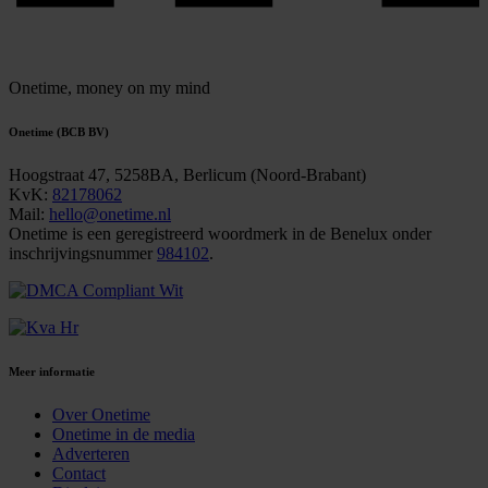
Onetime,
money on my mind
Onetime (BCB BV)
Hoogstraat 47, 5258BA, Berlicum (Noord-Brabant)
KvK:
82178062
Mail:
hello@onetime.nl
Onetime is een geregistreerd woordmerk in de Benelux onder
inschrijvingsnummer
984102
.
Meer informatie
Over Onetime
Onetime in de media
Adverteren
Contact