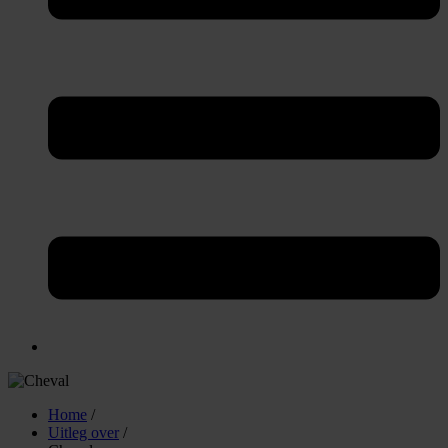
Home
/
Uitleg over
/