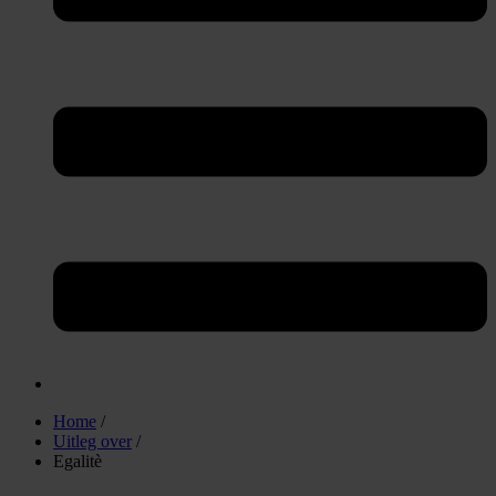
Home
/
Uitleg over
/
Egalitè