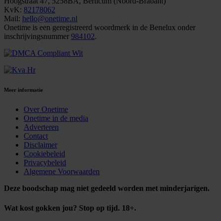
Hoogstraat 47, 5258BA, Berlicum (Noord-Brabant)
KvK:
82178062
Mail:
hello@onetime.nl
Onetime is een geregistreerd woordmerk in de Benelux onder
inschrijvingsnummer
984102
.
Meer informatie
Over Onetime
Onetime in de media
Adverteren
Contact
Disclaimer
Cookiebeleid
Privacybeleid
Algemene Voorwaarden
Deze boodschap mag niet gedeeld worden met minderjarigen.
Wat kost gokken jou? Stop op tijd. 18+.