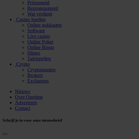
Prijzengeld
Beursgenoteerd
Wat verdient
Casino Spellen
Online gokkasten
Software
Live casino
Online Poker
Online Bingo
Slingo
Tafelspellen
Crypto
Cryptomunten
Brokers
Exchanges
Nieuws
Over Onetime
Adverteren
Contact
Schrijf je in voor onze nieuwsbrief