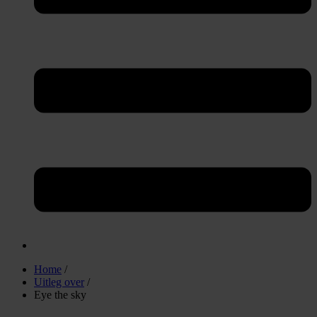
Home
/
Uitleg over
/
Eye the sky