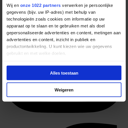
Wij en
onze 1022 partners
verwerken je persoonlijke
gegevens (bijv. uw IP-adres) met behulp van
technologieën zoals cookies om informatie op uw
apparaat op te slaan en te gebruiken met als doel
gepersonaliseerde advertenties en content, metingen aan
advertenties en content, inzicht in publiek en
productontwikkeling. U kunt kiezen wie uw gegevens
gebruikt en met welke doelen.
Als u het toestaat, willen we ook graag:
Alles toestaan
Informatie verzamelen over uw geografische
locatie, die tot een paar meter nauwkeurig kan zijn
Uw apparaat identificeren door het actief te
Weigeren
scannen op specifieke eigenschappen (fingerprinting)
Lees meer over hoe uw persoonlijke gegevens worden
verwerkt en stel uw voorkeuren in het
detailgedeelte
in.
U kunt uw toestemming op elk moment wijzigen of
intrekken in de Cookieverklaring.