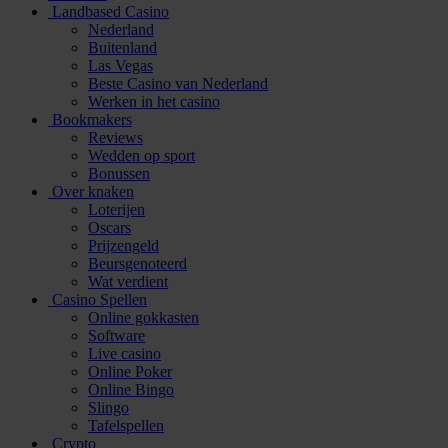
Landbased Casino
Nederland
Buitenland
Las Vegas
Beste Casino van Nederland
Werken in het casino
Bookmakers
Reviews
Wedden op sport
Bonussen
Over knaken
Loterijen
Oscars
Prijzengeld
Beursgenoteerd
Wat verdient
Casino Spellen
Online gokkasten
Software
Live casino
Online Poker
Online Bingo
Slingo
Tafelspellen
Crypto