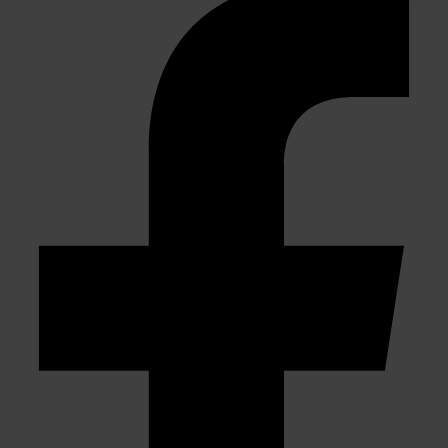
We gebruiken cookies om content en advertenties te
personaliseren, om functies voor social media te bieden
en om ons websiteverkeer te analyseren. Ook delen we
informatie over uw gebruik van onze site met onze
partners voor social media, adverteren en analyse. Deze
partners kunnen deze gegevens combineren met andere
informatie die u aan ze heeft verstrekt of die ze hebben
verzameld op basis van uw gebruik van hun services.