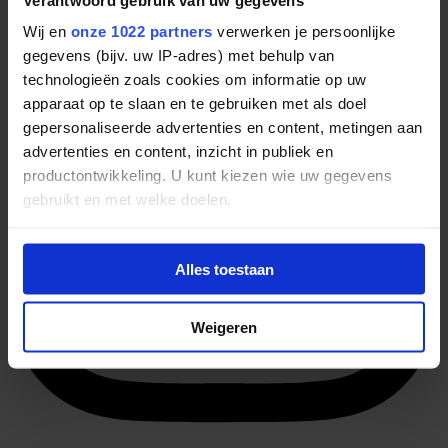
Wij en
onze 1022 partners
verwerken je persoonlijke
gegevens (bijv. uw IP-adres) met behulp van
technologieën zoals cookies om informatie op uw
apparaat op te slaan en te gebruiken met als doel
gepersonaliseerde advertenties en content, metingen aan
advertenties en content, inzicht in publiek en
productontwikkeling. U kunt kiezen wie uw gegevens
gebruikt en met welke doelen.
Als u het toestaat, willen we ook graag:
Alles toestaan
Informatie verzamelen over uw geografische
locatie, die tot een paar meter nauwkeurig kan zijn
Uw apparaat identificeren door het actief te
Weigeren
scannen op specifieke eigenschappen (fingerprinting)
Lees meer over hoe uw persoonlijke gegevens worden
verwerkt en stel uw voorkeuren in het
detailgedeelte
in.
U kunt uw toestemming op elk moment wijzigen of
intrekken in de Cookieverklaring.