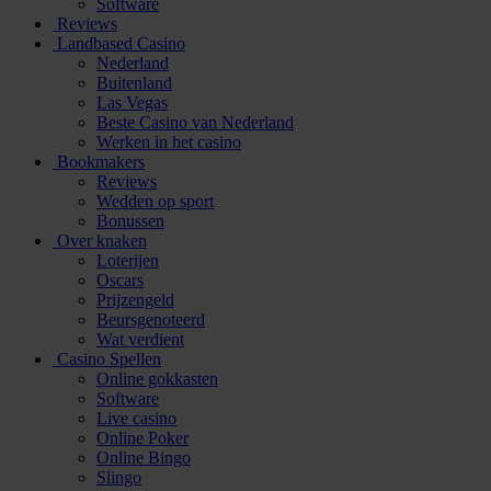
Software
Reviews
Landbased Casino
Nederland
Buitenland
Las Vegas
Beste Casino van Nederland
Werken in het casino
Bookmakers
Reviews
Wedden op sport
Bonussen
Over knaken
Loterijen
Oscars
Prijzengeld
Beursgenoteerd
Wat verdient
Casino Spellen
Online gokkasten
Software
Live casino
Online Poker
Online Bingo
Slingo