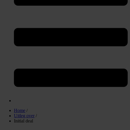
Home
/
Uitleg over
/
Initial deal