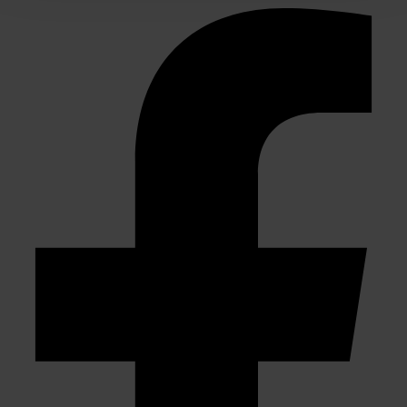
We gebruiken cookies om content en advertenties te
personaliseren, om functies voor social media te bieden
en om ons websiteverkeer te analyseren. Ook delen we
informatie over uw gebruik van onze site met onze
partners voor social media, adverteren en analyse. Deze
partners kunnen deze gegevens combineren met andere
informatie die u aan ze heeft verstrekt of die ze hebben
verzameld op basis van uw gebruik van hun services.