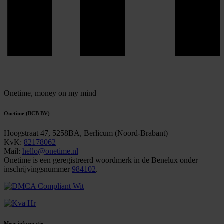
Onetime,
money on my mind
Onetime (BCB BV)
Hoogstraat 47, 5258BA, Berlicum (Noord-Brabant)
KvK:
82178062
Mail:
hello@onetime.nl
Onetime is een geregistreerd woordmerk in de Benelux onder
inschrijvingsnummer
984102
.
Meer informatie