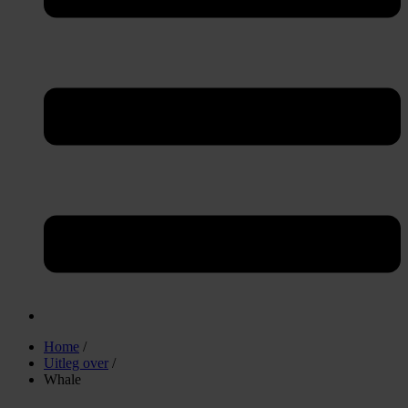
Home
/
Uitleg over
/
Whale