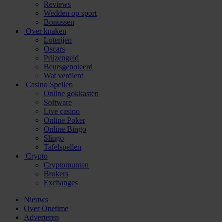
Reviews
Wedden op sport
Bonussen
Over knaken
Loterijen
Oscars
Prijzengeld
Beursgenoteerd
Wat verdient
Casino Spellen
Online gokkasten
Software
Live casino
Online Poker
Online Bingo
Slingo
Tafelspellen
Crypto
Cryptomunten
Brokers
Exchanges
Nieuws
Over Onetime
Adverteren