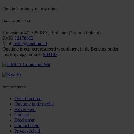
Onetime,
money on my mind
Onetime (BCB BV)
Hoogstraat 47, 5258BA, Berlicum (Noord-Brabant)
KvK:
82178062
Mail:
hello@onetime.nl
Onetime is een geregistreerd woordmerk in de Benelux onder
inschrijvingsnummer
984102
.
Meer informatie
Over Onetime
Onetime in de media
Adverteren
Contact
Disclaimer
Cookiebeleid
Privacybeleid