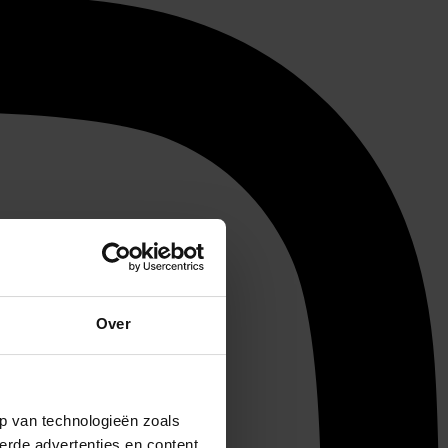
Over
p van technologieën zoals
erde advertenties en content,