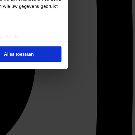
en wie uw gegevens gebruikt
g kan zijn
erprinting)
t
detailgedeelte
in. U kunt uw
Alles toestaan
 media te bieden en om ons
ze partners voor social
nformatie die u aan ze heeft