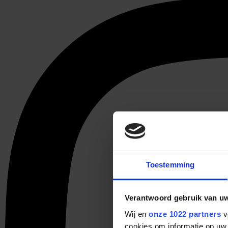
Toestemming
Verantwoord gebruik van u
Wij en
onze 1022 partners
v
cookies om informatie op uw 