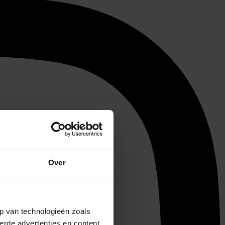
Over
p van technologieën zoals
erde advertenties en content,