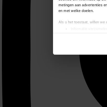
metingen aan advertenties en
en met welke doelen.
Als u het toestaat, willen we
Informatie verzamelen
Uw apparaat identific
Lees meer over hoe uw perso
toestemming op elk moment wi
We gebruiken cookies om cont
websiteverkeer te analyseren
media, adverteren en analys
verstrekt of die ze hebben v