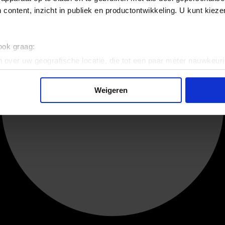
 content, inzicht in publiek en productontwikkeling. U kunt kiez
 ook graag:
 over uw geografische locatie, die tot een paar meter nauwkeuri
eren door het actief te scannen op specifieke eigenschappen (fing
onlijke gegevens worden verwerkt en stel uw voorkeuren in he
Weigeren
jzigen of intrekken in de Cookieverklaring.
ent en advertenties te personaliseren, om functies voor social
. Ook delen we informatie over uw gebruik van onze site met on
e. Deze partners kunnen deze gegevens combineren met andere i
erzameld op basis van uw gebruik van hun services.