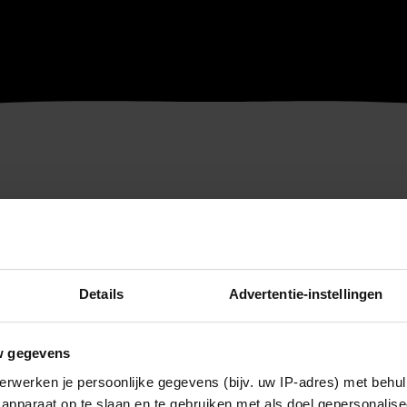
Details
Advertentie-instellingen
w gegevens
erwerken je persoonlijke gegevens (bijv. uw IP-adres) met behul
apparaat op te slaan en te gebruiken met als doel gepersonalise