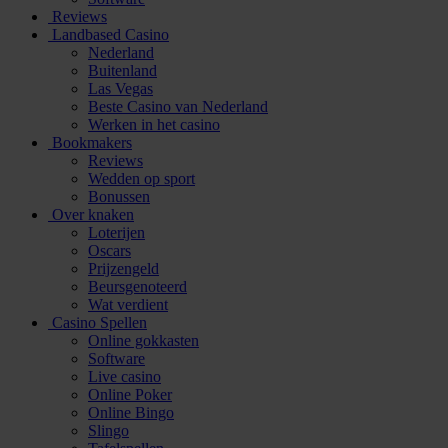
Reviews
Landbased Casino
Nederland
Buitenland
Las Vegas
Beste Casino van Nederland
Werken in het casino
Bookmakers
Reviews
Wedden op sport
Bonussen
Over knaken
Loterijen
Oscars
Prijzengeld
Beursgenoteerd
Wat verdient
Casino Spellen
Online gokkasten
Software
Live casino
Online Poker
Online Bingo
Slingo