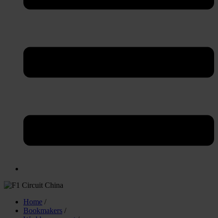
Home
/
Bookmakers
/