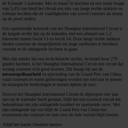
de Formule 1-kalender. Met in totaal 16 bochten en een totale lengte
van 5,451 km biedt het circuit een mix van lange rechte stukken en
scherpe bochten die de vaardigheden van zowel coureurs als teams
op de proef stellen.
Een opmerkelijk kenmerk van het Shanghai International Circuit is
de langste rechte lijn op de kalender, met een afstand van 1,2
kilometer tussen bocht 13 en bocht 14. Deze lange rechte stukken
bieden coureurs de mogelijkheid om hoge snelheden te bereiken
voordat ze de uitdagende bochten in gaan.
Met zijn unieke lay-out en technische secties, inclusief twee 270
graden bochten, is het Shanghai International Circuit een circuit dat
weinig coureurs echt goed kennen. Dit draagt bij aan de
onvoorspelbaarheid
en opwinding van de Grand Prix van China,
waar coureurs en teams gedwongen worden om snel aan te passen
en strategische beslissingen te nemen tijdens de race.
Hoewel het Shanghai International Circuit de afgelopen vier jaar
niet op de kalender heeft gestaan, blijft het een iconisch circuit dat
bekendstaat om zijn uitdagende karakter en spannende races. Met
zijn uitdagende lay-out blijft de Grand Prix van China een
evenement dat coureurs en fans over de hele wereld blijft boeien.
Altijd het laatste Onetime nieuws