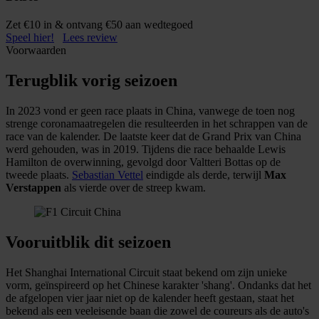
Zet €10 in & ontvang €50 aan wedtegoed
Speel hier!
Lees review
Voorwaarden
Terugblik vorig seizoen
In 2023 vond er geen race plaats in China, vanwege de toen nog
strenge coronamaatregelen die resulteerden in het schrappen van de
race van de kalender. De laatste keer dat de Grand Prix van China
werd gehouden, was in 2019. Tijdens die race behaalde Lewis
Hamilton de overwinning, gevolgd door Valtteri Bottas op de
tweede plaats.
Sebastian Vettel
eindigde als derde, terwijl
Max
Verstappen
als vierde over de streep kwam.
Vooruitblik dit seizoen
Het Shanghai International Circuit staat bekend om zijn unieke
vorm, geïnspireerd op het Chinese karakter 'shang'. Ondanks dat het
de afgelopen vier jaar niet op de kalender heeft gestaan, staat het
bekend als een veeleisende baan die zowel de coureurs als de auto's