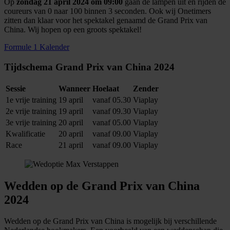
Op
zondag 21 april 2024 om 09:00
gaan de lampen uit en rijden de
coureurs van 0 naar 100 binnen 3 seconden. Ook wij Onetimers
zitten dan klaar voor het spektakel genaamd de Grand Prix van
China. Wij hopen op een groots spektakel!
Formule 1 Kalender
Tijdschema Grand Prix van China 2024
Sessie
Wanneer
Hoelaat
Zender
1e vrije training
19 april
vanaf 05.30
Viaplay
2e vrije training
19 april
vanaf 09.30
Viaplay
3e vrije training
20 april
vanaf 05.00
Viaplay
Kwalificatie
20 april
vanaf 09.00
Viaplay
Race
21 april
vanaf 09.00
Viaplay
Wedden op de Grand Prix van China
2024
Wedden op de Grand Prix van China is mogelijk bij verschillende