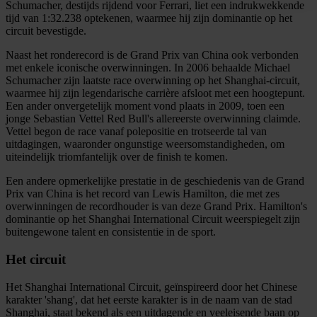
Schumacher, destijds rijdend voor Ferrari, liet een indrukwekkende
tijd van 1:32.238 optekenen, waarmee hij zijn dominantie op het
circuit bevestigde.
We gebruiken cookies om content en advertenties te
personaliseren, om functies voor social media te bieden
Naast het ronderecord is de Grand Prix van China ook verbonden
en om ons websiteverkeer te analyseren. Ook delen we
met enkele iconische overwinningen. In 2006 behaalde Michael
Schumacher zijn laatste race overwinning op het Shanghai-circuit,
informatie over uw gebruik van onze site met onze
waarmee hij zijn legendarische carrière afsloot met een hoogtepunt.
partners voor social media, adverteren en analyse. Deze
Een ander onvergetelijk moment vond plaats in 2009, toen een
partners kunnen deze gegevens combineren met andere
jonge Sebastian Vettel Red Bull's allereerste overwinning claimde.
Vettel begon de race vanaf polepositie en trotseerde tal van
informatie die u aan ze heeft verstrekt of die ze hebben
uitdagingen, waaronder ongunstige weersomstandigheden, om
verzameld op basis van uw gebruik van hun services.
uiteindelijk triomfantelijk over de finish te komen.
Een andere opmerkelijke prestatie in de geschiedenis van de Grand
Prix van China is het record van Lewis Hamilton, die met zes
overwinningen de recordhouder is van deze Grand Prix. Hamilton's
dominantie op het Shanghai International Circuit weerspiegelt zijn
buitengewone talent en consistentie in de sport.
Het circuit
Het Shanghai International Circuit, geïnspireerd door het Chinese
karakter 'shang', dat het eerste karakter is in de naam van de stad
Shanghai, staat bekend als een uitdagende en veeleisende baan op