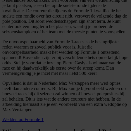
Nederlandse bookmakers. Een voorbeeld van een weddenschap die
je kunt plaatsen, is een bet op de snelste ronde tijdens de
kwalificatie. De coureur die tijdens de Formule 1 kwalificatie het
snelste een rondje over het circuit rijdt, verovert de volgende dag de
pole position. Dit soort weddenschappen zijn short term. Je kunt
echter ook een long term bet plaatsen, waarbij je probeert de
seizoenskampioen of het team met de meeste punten te voorspellen.
De onvoorspelbaarheid van Formule 1-races is de belangrijkste
reden waarom er zoveel publiek voor is. Juist die
onvoorspelbaarheid maakt het wedden op Formule 1 ontzettend
spannend! Bovendien zijn er bij verschillende bets opmerkelijk hoge
odds. Stel je voor dat je inzet op Pierre Gasly als winnaar van de
race en hij daadwerkelijk als eerste over de streep komt. Dan
vermenigvuldig je je inzet met maar liefst 500 keer!
Opvallend is dat in Nederland Max Verstappen meer wed-opties
heeft dan andere coureurs. Bij Max kun je bijvoorbeeld wedden op
hoeveel races hij dit seizoen zal winnen of hoeveel poleposities hij
zal behalen. Dit is iets wat de andere coureurs niet hebben. In de
afbeelding hiernaast zie je een voorbeeld van een extra wedoptie op
Max Verstappen.
Wedden op Formule 1