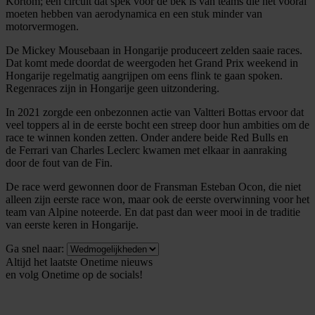
Kortom; een circuit dat spek voor de bek is van teams die het vooral
moeten hebben van aerodynamica en een stuk minder van
motorvermogen.
De Mickey Mousebaan in Hongarije produceert zelden saaie races.
Dat komt mede doordat de weergoden het Grand Prix weekend in
Hongarije regelmatig aangrijpen om eens flink te gaan spoken.
Regenraces zijn in Hongarije geen uitzondering.
In 2021 zorgde een onbezonnen actie van Valtteri Bottas ervoor dat
veel toppers al in de eerste bocht een streep door hun ambities om de
race te winnen konden zetten. Onder andere beide Red Bulls en
de Ferrari van Charles Leclerc kwamen met elkaar in aanraking
door de fout van de Fin.
De race werd gewonnen door de Fransman Esteban Ocon, die niet
alleen zijn eerste race won, maar ook de eerste overwinning voor het
team van Alpine noteerde. En dat past dan weer mooi in de traditie
van eerste keren in Hongarije.
Ga snel naar:
Altijd het laatste Onetime nieuws
en volg
Onetime
op de socials!