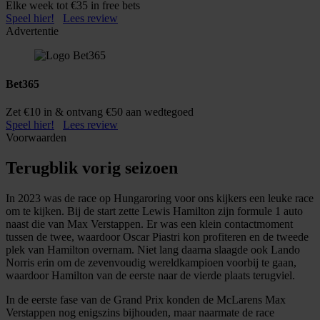
Elke week tot €35 in free bets
Speel hier!
Lees review
Advertentie
Bet365
Zet €10 in & ontvang €50 aan wedtegoed
Speel hier!
Lees review
Voorwaarden
Terugblik vorig seizoen
In 2023 was de race op Hungaroring voor ons kijkers een leuke race
om te kijken. Bij de start zette Lewis Hamilton zijn formule 1 auto
naast die van Max Verstappen. Er was een klein contactmoment
tussen de twee, waardoor Oscar Piastri kon profiteren en de tweede
plek van Hamilton overnam. Niet lang daarna slaagde ook Lando
Norris erin om de zevenvoudig wereldkampioen voorbij te gaan,
waardoor Hamilton van de eerste naar de vierde plaats terugviel.
In de eerste fase van de Grand Prix konden de McLarens Max
Verstappen nog enigszins bijhouden, maar naarmate de race