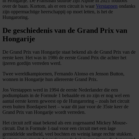
in Hongarije. De Fransman stuurde zijn Alpine in 2021 foutloos
We gebruiken cookies om content en advertenties te
over de baan. Kortom, als er een circuit is waar
Verstappen
ondanks
personaliseren, om functies voor social media te bieden
zijn oppermachtige heerschappij op moet letten, is het de
Hungaroring.
en om ons websiteverkeer te analyseren. Ook delen we
informatie over uw gebruik van onze site met onze
De geschiedenis van de Grand Prix van
partners voor social media, adverteren en analyse. Deze
Hongarije
partners kunnen deze gegevens combineren met andere
informatie die u aan ze heeft verstrekt of die ze hebben
De Grand Prix van Hongarije staat bekend als de Grand Prix van de
verzameld op basis van uw gebruik van hun services.
eerste keer. Het was in 1986 de eerste Grand Prix die achter het
ijzeren gordijn verreden werd.
Twee wereldkampioenen, Fernando Alonso en Jenson Button,
wonnen in Hongarije hun allereerste Grand Prix.
Jos Verstappen werd in 1994 de eerste Nederlander die een
podiumplaats in de Formule 1 behaalde en zo zijn er nog wel een
aantal eerste keren geweest op de Hungaroring – zoals het circuit
even buiten Boedapest heet – waar dit jaar voor de 35ste keer de
Grand Prix van Hongarije wordt verreden.
Het circuit zelf staat bekend als een zogenaamd Mickey Mouse-
circuit. Dat is Formule 1-taal voor een circuit met een lage
gemiddelde snelheid, veel bochten en weinig lange rechte stukken.