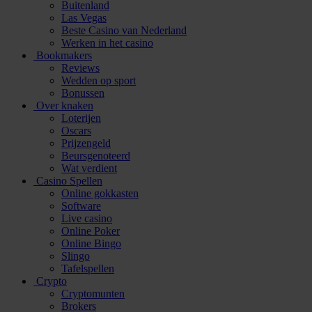
Buitenland
Las Vegas
Beste Casino van Nederland
Werken in het casino
Bookmakers
Reviews
Wedden op sport
Bonussen
Over knaken
Loterijen
Oscars
Prijzengeld
Beursgenoteerd
Wat verdient
Casino Spellen
Online gokkasten
Software
Live casino
Online Poker
Online Bingo
Slingo
Tafelspellen
Crypto
Cryptomunten
Brokers