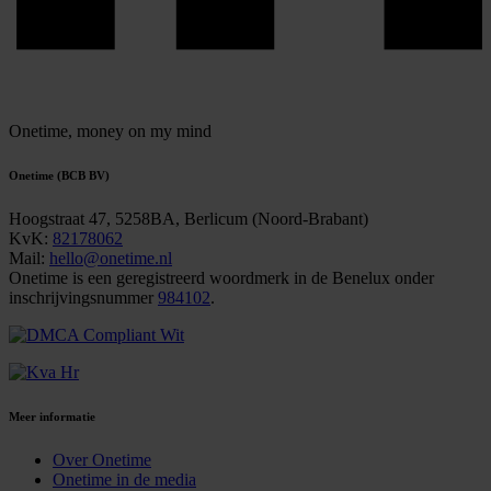
Onetime,
money on my mind
Onetime (BCB BV)
Hoogstraat 47, 5258BA, Berlicum (Noord-Brabant)
KvK:
82178062
Mail:
hello@onetime.nl
Onetime is een geregistreerd woordmerk in de Benelux onder
inschrijvingsnummer
984102
.
Meer informatie
Over Onetime
Onetime in de media