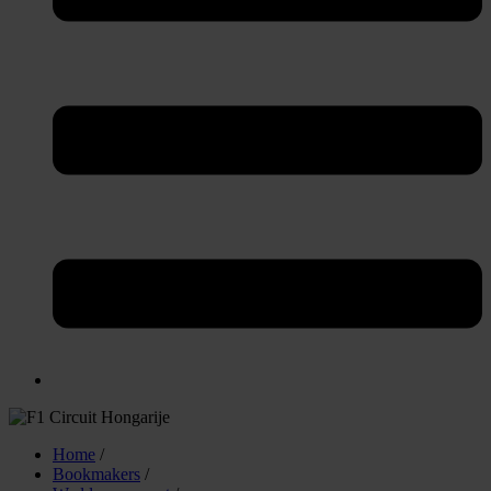
Home
/
Bookmakers
/