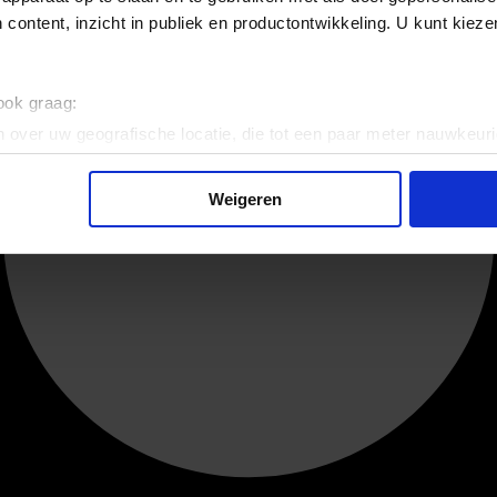
 content, inzicht in publiek en productontwikkeling. U kunt kiez
 ook graag:
 over uw geografische locatie, die tot een paar meter nauwkeuri
eren door het actief te scannen op specifieke eigenschappen (fing
onlijke gegevens worden verwerkt en stel uw voorkeuren in he
Weigeren
jzigen of intrekken in de Cookieverklaring.
ent en advertenties te personaliseren, om functies voor social
. Ook delen we informatie over uw gebruik van onze site met on
e. Deze partners kunnen deze gegevens combineren met andere i
erzameld op basis van uw gebruik van hun services.