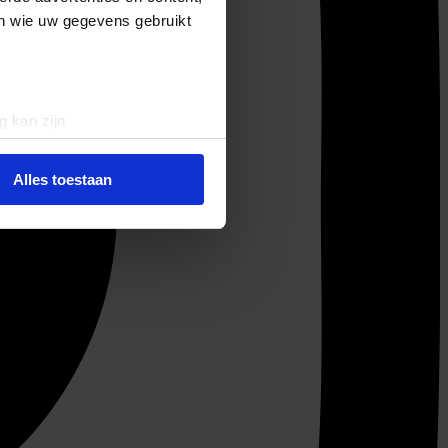
en wie uw gegevens gebruikt
g kan zijn
erprinting)
t
detailgedeelte
in. U kunt uw
Alles toestaan
 media te bieden en om ons
ze partners voor social
nformatie die u aan ze heeft