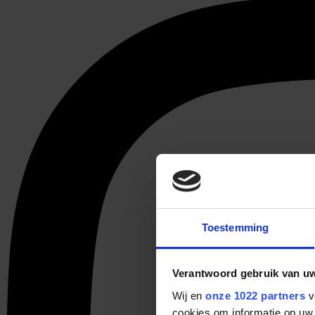
Toestemming
Verantwoord gebruik van u
Wij en
onze 1022 partners
v
cookies om informatie op uw 