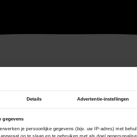
Details
Advertentie-instellingen
w gegevens
erwerken je persoonlijke gegevens (bijv. uw IP-adres) met behul
apparaat op te slaan en te gebruiken met als doel gepersonalise