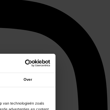
Over
p van technologieën zoals
erde advertenties en content,