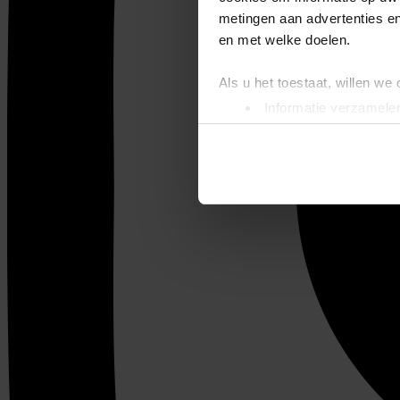
metingen aan advertenties en
en met welke doelen.
Als u het toestaat, willen we
Informatie verzamelen
Uw apparaat identific
Lees meer over hoe uw perso
toestemming op elk moment wi
We gebruiken cookies om cont
websiteverkeer te analyseren
media, adverteren en analys
verstrekt of die ze hebben v