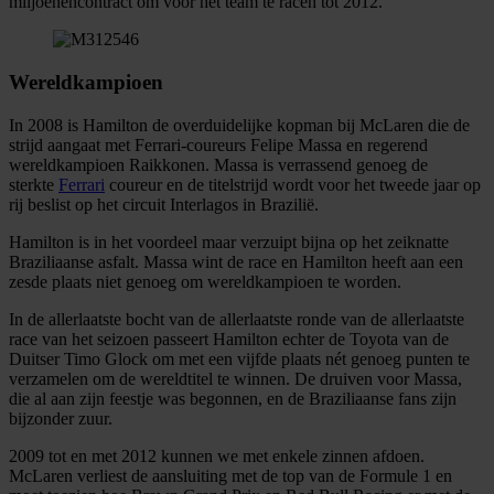
miljoenencontract om voor het team te racen tot 2012.
Wereldkampioen
In 2008 is Hamilton de overduidelijke kopman bij McLaren die de
strijd aangaat met Ferrari-coureurs Felipe Massa en regerend
wereldkampioen Raikkonen. Massa is verrassend genoeg de
sterkte
Ferrari
coureur en de titelstrijd wordt voor het tweede jaar op
rij beslist op het circuit Interlagos in Brazilië.
Hamilton is in het voordeel maar verzuipt bijna op het zeiknatte
Braziliaanse asfalt. Massa wint de race en Hamilton heeft aan een
zesde plaats niet genoeg om wereldkampioen te worden.
In de allerlaatste bocht van de allerlaatste ronde van de allerlaatste
race van het seizoen passeert Hamilton echter de Toyota van de
Duitser Timo Glock om met een vijfde plaats nét genoeg punten te
verzamelen om de wereldtitel te winnen. De druiven voor Massa,
die al aan zijn feestje was begonnen, en de Braziliaanse fans zijn
bijzonder zuur.
2009 tot en met 2012 kunnen we met enkele zinnen afdoen.
McLaren verliest de aansluiting met de top van de Formule 1 en