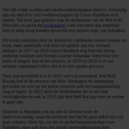
Wie rijk wilde worden met sportweddenschappen deed er verstandig
aan om niet al te veel weddenschappen op Lewis Hamilton af te
sluiten. Tpt twee jaar geleden was de dominantie van de Brit in de
Mercedes zo groot dat
bookmakers
vaak niet meer dan anderhalf
keer je inleg terug konden geven bij een nieuwe zege van Hamilton.
Dit kwam enerzijds door de ijzersterke combinatie tussen coureur en
team, maar anderzijds ook door het gebrek aan een serieuze
uitdager. In 2017 en 2018 moest Hamilton nog best een stevig
robbertje knokken met Ferrari-coureur Sebastian Vettel voor een
korte of langere fase in het seizoen. In 2019 en 2020 is er van
serieuze tegenstand echter niet al te veel sprake geweest.
Voor wat dat betreft is er in 2021 wel wat veranderd. Red Bull
Racing had in de persoon van Max Verstappen de aansluiting
gevonden en wist op het laatste moment zelfs het kampioenschap
weg te kapen. In 2022 deed de Nederlander dit al een stuk
overtuigender en ook in 2023 lijkt Red Bull Racing weer de snelste
te gaan zijn.
Daarmee is Hamilton ook nu niet de favoriet voor de
eindoverwinning, maar dat betekent niet dat hij geen enkel race zal
gaan winnen. Onze tip: zet niet in op het kampioenschap voor
Hamilton, maar pak eens een mooie raceweddenschap mee.