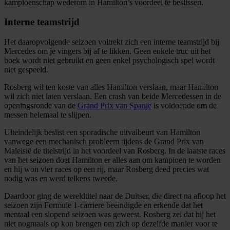
kampioenschap wederom in Hamilton’s voordeel te beslissen.
informatie over uw gebruik van onze site met onze
partners voor social media, adverteren en analyse. Deze
Interne teamstrijd
partners kunnen deze gegevens combineren met andere
Het daaropvolgende seizoen voltrekt zich een interne teamstrijd bij
informatie die u aan ze heeft verstrekt of die ze hebben
Mercedes om je vingers bij af te likken. Geen enkele truc uit het
verzameld op basis van uw gebruik van hun services.
boek wordt niet gebruikt en geen enkel psychologisch spel wordt
niet gespeeld.
Rosberg wil ten koste van alles Hamilton verslaan, maar Hamilton
wil zich niet laten verslaan. Een crash van beide Mercedessen in de
openingsronde van de
Grand Prix van Spanje
is voldoende om de
messen helemaal te slijpen.
Uiteindelijk beslist een sporadische uitvalbeurt van Hamilton
vanwege een mechanisch probleem tijdens de Grand Prix van
Maleisië de titelstrijd in het voordeel van Rosberg. In de laatste races
van het seizoen doet Hamilton er alles aan om kampioen te worden
en hij won vier races op een rij, maar Rosberg deed precies wat
nodig was en werd telkens tweede.
Daardoor ging de wereldtitel naar de Duitser, die direct na afloop het
seizoen zijn Formule 1-carriere beëindigde en erkende dat het
mentaal een slopend seizoen was geweest. Rosberg zei dat hij het
niet nogmaals op kon brengen om zich op dezelfde manier voor te