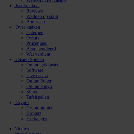
Werken in het casino
Bookmakers
Reviews
Wedden op sport
Bonussen
Over knaken
Loterijen
Oscars
Prijzengeld
Beursgenoteerd
Wat verdient
Casino Spellen
Online gokkasten
Software
Live casino
Online Poker
Online Bingo
Slingo
Tafelspellen
Crypto
Cryptomunten
Brokers
Exchanges
Nieuws