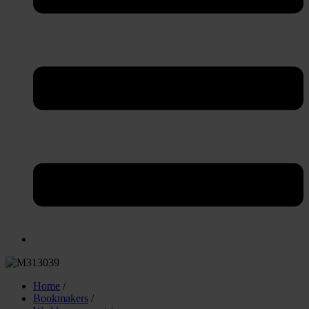
Home
/
Bookmakers
/