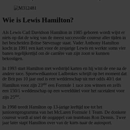
Wie is Lewis Hamilton?
Als Lewis Carl Davidson Hamilton in 1985 geboren wordt wijst er
niets op dat de wieg van de meest succesvolle coureur aller tijden in
het bescheiden Britse Stevenage staat. Vader Anthony Hamilton
kocht in 1991 een kart voor de zesjarige Lewis en werkte soms vier
banen tegelijkertijd om de carrière van zijn zoon te kunnen
bekostigen.
In 1993 start Hamilton met wedstrijd karten en hij wint de ene na de
andere race. Sportwedkantoor Ladbrokes schrijft op het moment dat
de Brit pas 10 jaar oud is een weddenschap uit met odds 40/1 dat
ste
Hamilton voor zijn 23
een Formule 1 race zou winnen en zelfs
een 150/1 weddenschap op een wereldtitel voor het racetalent voor
ste
zijn 25
.
In 1998 treedt Hamilton op 13-jarige leeftijd toe tot het
juniorenprogramma van het McLaren Formule 1 Team. De donkere
coureur wordt al snel de oogappel van teambaas Ron Dennis. Twee
jaar later stapt Hamilton over van de karts naar de autosport.