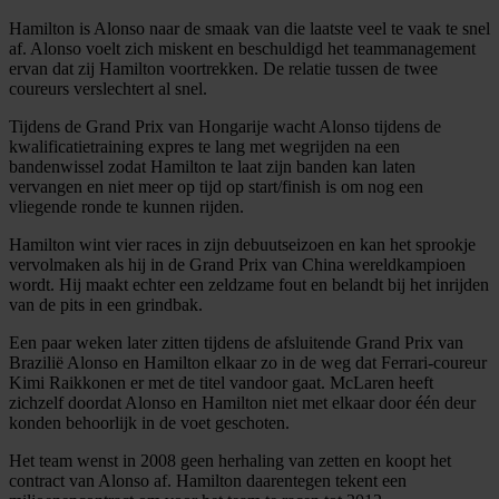
Hamilton is Alonso naar de smaak van die laatste veel te vaak te snel
af. Alonso voelt zich miskent en beschuldigd het teammanagement
ervan dat zij Hamilton voortrekken. De relatie tussen de twee
coureurs verslechtert al snel.
Tijdens de Grand Prix van Hongarije wacht Alonso tijdens de
kwalificatietraining expres te lang met wegrijden na een
bandenwissel zodat Hamilton te laat zijn banden kan laten
vervangen en niet meer op tijd op start/finish is om nog een
vliegende ronde te kunnen rijden.
Hamilton wint vier races in zijn debuutseizoen en kan het sprookje
vervolmaken als hij in de Grand Prix van China wereldkampioen
wordt. Hij maakt echter een zeldzame fout en belandt bij het inrijden
van de pits in een grindbak.
Een paar weken later zitten tijdens de afsluitende Grand Prix van
Brazilië Alonso en Hamilton elkaar zo in de weg dat Ferrari-coureur
Kimi Raikkonen er met de titel vandoor gaat. McLaren heeft
zichzelf doordat Alonso en Hamilton niet met elkaar door één deur
konden behoorlijk in de voet geschoten.
Het team wenst in 2008 geen herhaling van zetten en koopt het
contract van Alonso af. Hamilton daarentegen tekent een