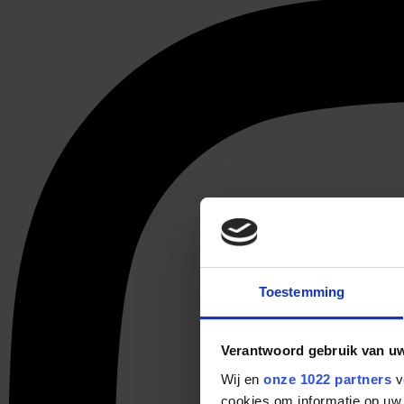
Toestemming
Verantwoord gebruik van u
Wij en
onze 1022 partners
v
cookies om informatie op uw 