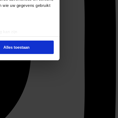
en wie uw gegevens gebruikt
g kan zijn
erprinting)
t
detailgedeelte
in. U kunt uw
Alles toestaan
 media te bieden en om ons
ze partners voor social
nformatie die u aan ze heeft