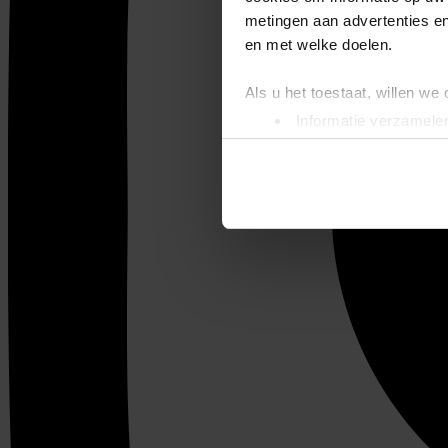
metingen aan advertenties en
en met welke doelen.
Als u het toestaat, willen we
Informatie verzamelen
Uw apparaat identific
Lees meer over hoe uw perso
toestemming op elk moment wi
We gebruiken cookies om cont
websiteverkeer te analyseren
media, adverteren en analys
verstrekt of die ze hebben v