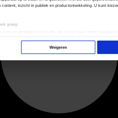
 content, inzicht in publiek en productontwikkeling. U kunt kiez
 ook graag:
 over uw geografische locatie, die tot een paar meter nauwkeuri
eren door het actief te scannen op specifieke eigenschappen (fing
onlijke gegevens worden verwerkt en stel uw voorkeuren in he
Weigeren
jzigen of intrekken in de Cookieverklaring.
ent en advertenties te personaliseren, om functies voor social
. Ook delen we informatie over uw gebruik van onze site met on
e. Deze partners kunnen deze gegevens combineren met andere i
erzameld op basis van uw gebruik van hun services.