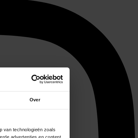
Over
p van technologieën zoals
erde advertenties en content,