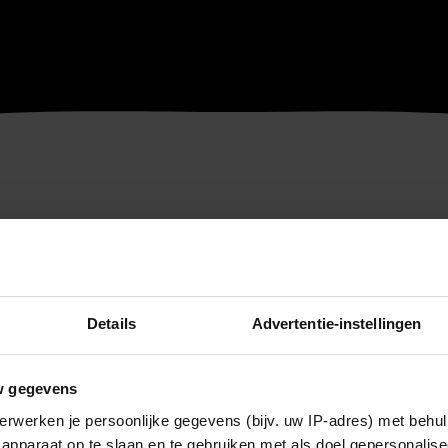
Details
Advertentie-instellingen
w gegevens
erwerken je persoonlijke gegevens (bijv. uw IP-adres) met behul
apparaat op te slaan en te gebruiken met als doel gepersonalise