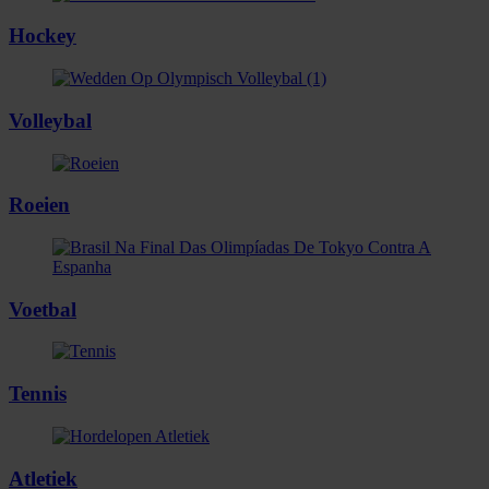
Hockey
Volleybal
Roeien
Voetbal
Tennis
Atletiek