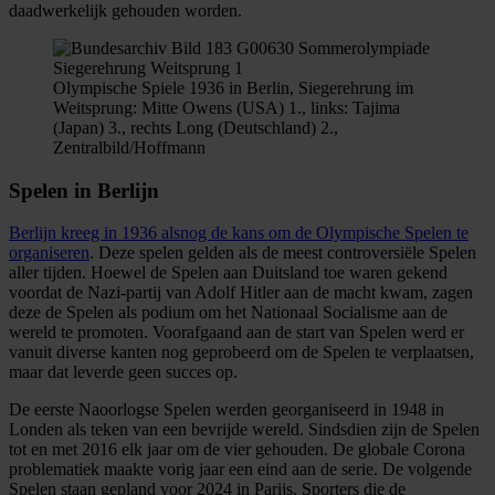
daadwerkelijk gehouden worden.
Olympische Spiele 1936 in Berlin, Siegerehrung im
Weitsprung: Mitte Owens (USA) 1., links: Tajima
(Japan) 3., rechts Long (Deutschland) 2.,
Zentralbild/Hoffmann
Spelen in Berlijn
Berlijn kreeg in 1936 alsnog de kans om de Olympische Spelen te
organiseren
. Deze spelen gelden als de meest controversiële Spelen
aller tijden. Hoewel de Spelen aan Duitsland toe waren gekend
voordat de Nazi-partij van Adolf Hitler aan de macht kwam, zagen
deze de Spelen als podium om het Nationaal Socialisme aan de
wereld te promoten. Voorafgaand aan de start van Spelen werd er
vanuit diverse kanten nog geprobeerd om de Spelen te verplaatsen,
maar dat leverde geen succes op.
De eerste Naoorlogse Spelen werden georganiseerd in 1948 in
Londen als teken van een bevrijde wereld. Sindsdien zijn de Spelen
tot en met 2016 elk jaar om de vier gehouden. De globale Corona
problematiek maakte vorig jaar een eind aan de serie. De volgende
Spelen staan gepland voor 2024 in Parijs. Sporters die de