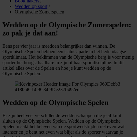
Bookmakers
/
Wedden op sport
/
Olympische Zomerspelen
Wedden op de Olympische Zomerspelen:
zo pak je dat aan!
Eens per vier jaar is meedoen belangrijker dan winnen. De
Olympische Spelen hebben een status aparte in het hedendaagse
sportklimaat. Het beklimmen van de Olympische berg is voor menig
sporter het hoogst haalbare in zijn of haar sportdiscipline. In dit
artikel alles over de Spelen en hoe je kunt wedden op de
Olympische Spelen.
Wedden op de Olympische Spelen
Er zijn heel veel verschillende weddenschappen die je af kunt
sluiten op de Olympische Spelen. Wedden op de Olympische
Spelen maakt het beleven van de sportwedstrijden net even wat
intenser en je bent net even wat blijer als de sporter waarvan je