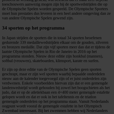
toeschouwers aanwezig mogen zijn bij de sportwedstrijden die op
de Olympische Spelen worden gespeeld. De Olympische Sporters
moet hun prestaties dus leveren in een heel andere omgeving dan ze
van andere Olympische Spelen gewend zijn.
34 sporten op het programma
In Japan strijden de sporters die in totaal 34 sporten beoefenen
gedurende 339 medaillewedstrijden elkaar om de gouden, zilveren
en bronzen medaille. Dat zijn vijf sporten meer dan dat er tijdens de
laatste Olympische Spelen in Rio de Janeiro in 2016 op het
programma stonden. Nieuw deze editie zijn honkbal (mannen),
softbal (vrouwen), skateboarden, klimsport, karate en surfen.
Er zijn op deze editie van de Olympische Spelen geen sporten
geschrapt, maar er zijn wel sporten waarbij bepaalde onderdelen
nieuw aan de kalender toegevoegd zijn of er juist onderdelen zijn
verdwenen. Enkele voorbeelden hiervan zijn dat er een gemengde
landenwedstrijd wordt gehouden bij zowel het boogschieten als het
judo, dat er op de atletiekbaan een 4×400 meter gemengde estafette
gelopen wordt en dat er ook in het tafeltennis en de triatlon
gemengde onderdelen op het programma staan. Vanuit Nederlands
oogpunt wordt vooral de gemengde estafette in het Olympisch
Zwembad interessant. Bij het zwemmen hebben wij Nederlanders