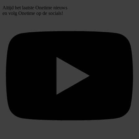
Altijd het laatste Onetime nieuws
en volg
Onetime
op de socials!