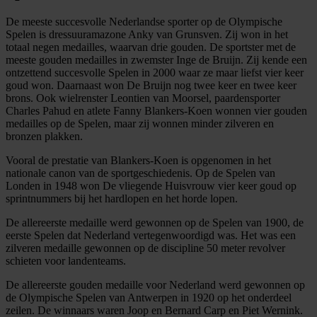
De meeste succesvolle Nederlandse sporter op de Olympische
Spelen is dressuuramazone Anky van Grunsven. Zij won in het
totaal negen medailles, waarvan drie gouden. De sportster met de
meeste gouden medailles in zwemster Inge de Bruijn. Zij kende een
ontzettend succesvolle Spelen in 2000 waar ze maar liefst vier keer
goud won. Daarnaast won De Bruijn nog twee keer en twee keer
brons. Ook wielrenster Leontien van Moorsel, paardensporter
Charles Pahud en atlete Fanny Blankers-Koen wonnen vier gouden
medailles op de Spelen, maar zij wonnen minder zilveren en
bronzen plakken.
Vooral de prestatie van Blankers-Koen is opgenomen in het
nationale canon van de sportgeschiedenis. Op de Spelen van
Londen in 1948 won De vliegende Huisvrouw vier keer goud op
sprintnummers bij het hardlopen en het horde lopen.
De allereerste medaille werd gewonnen op de Spelen van 1900, de
eerste Spelen dat Nederland vertegenwoordigd was. Het was een
zilveren medaille gewonnen op de discipline 50 meter revolver
schieten voor landenteams.
De allereerste gouden medaille voor Nederland werd gewonnen op
de Olympische Spelen van Antwerpen in 1920 op het onderdeel
zeilen. De winnaars waren Joop en Bernard Carp en Piet Wernink.