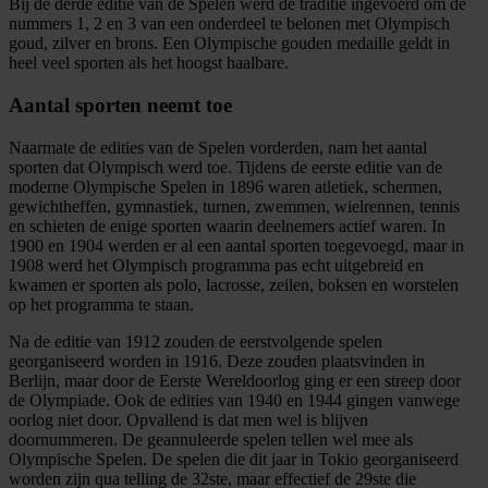
Bij de derde editie van de Spelen werd de traditie ingevoerd om de
nummers 1, 2 en 3 van een onderdeel te belonen met Olympisch
goud, zilver en brons. Een Olympische gouden medaille geldt in
heel veel sporten als het hoogst haalbare.
Aantal sporten neemt toe
Naarmate de edities van de Spelen vorderden, nam het aantal
sporten dat Olympisch werd toe. Tijdens de eerste editie van de
moderne Olympische Spelen in 1896 waren atletiek, schermen,
gewichtheffen, gymnastiek, turnen, zwemmen, wielrennen, tennis
en schieten de enige sporten waarin deelnemers actief waren. In
1900 en 1904 werden er al een aantal sporten toegevoegd, maar in
1908 werd het Olympisch programma pas echt uitgebreid en
kwamen er sporten als polo, lacrosse, zeilen, boksen en worstelen
op het programma te staan.
Na de editie van 1912 zouden de eerstvolgende spelen
georganiseerd worden in 1916. Deze zouden plaatsvinden in
Berlijn, maar door de Eerste Wereldoorlog ging er een streep door
de Olympiade. Ook de edities van 1940 en 1944 gingen vanwege
oorlog niet door. Opvallend is dat men wel is blijven
doornummeren. De geannuleerde spelen tellen wel mee als
Olympische Spelen. De spelen die dit jaar in Tokio georganiseerd
worden zijn qua telling de 32ste, maar effectief de 29ste die