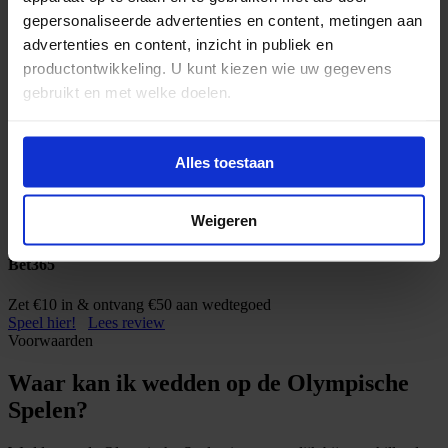
Goede odds
gepersonaliseerde advertenties en content, metingen aan
Speel hier!
Lees review
Advertentie
advertenties en content, inzicht in publiek en
productontwikkeling. U kunt kiezen wie uw gegevens
gebruikt en met welke doelen.
Tonybet
Als u het toestaat, willen we ook graag:
Elke week tot €35 in free bets
Alles toestaan
Informatie verzamelen over uw geografische
Speel hier!
Lees review
Advertentie
locatie, die tot een paar meter nauwkeurig kan zijn
Uw apparaat identificeren door het actief te
Weigeren
scannen op specifieke eigenschappen (fingerprinting)
Bet365
Lees meer over hoe uw persoonlijke gegevens worden
verwerkt en stel uw voorkeuren in het
detailgedeelte
in.
Zet €10 in & ontvang €50 aan wedtegoed
U kunt uw toestemming op elk moment wijzigen of
Speel hier!
Lees review
intrekken in de Cookieverklaring.
Voorwaarden
Waar kan ik wedden op de Olympische
We gebruiken cookies om content en advertenties te
Spelen?
personaliseren, om functies voor social media te bieden
en om ons websiteverkeer te analyseren. Ook delen we