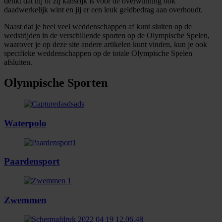
denkt dat hij of zij kansrijk is voor de overwinning ook
daadwerkelijk wint en jij er een leuk geldbedrag aan overhoudt.
Naast dat je heel veel weddenschappen af kunt sluiten op de
wedstrijden in de verschillende sporten op de Olympische Spelen,
waarover je op deze site andere artikelen kunt vinden, kun je ook
specifieke weddenschappen op de totale Olympische Spelen
afsluiten.
Olympische Sporten
Waterpolo
Paardensport
Zwemmen