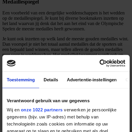
Medaillespiegel
Een voorbeeld van een dergelijke weddenschappen is het wedden
op de medaillespiegel. Je kunt bij diverse bookmakers inzetten op
het land waarvan jij denk dat het aan het eind van de Olympische
Spelen de meeste medailles heeft gewonnen.
Je kunt ook inzetten op welk land de meeste gouden medailles wint.
Dan voorspel je niet het totaal aantal medailles dat de sporters uit
een bepaald land winnen, maar tellen alleen de gouden medailles
mee voor je weddenschap. Het medailleklassement wordt ook op
basis van het aantal gewonnen gouden medailles opgemaakt. Een
land dat 21 medailles wint, waarvan vier gouden wordt lager in het
medailleklassement gerangschikt dan een land dat maar acht
medailles wint, maar vijf van die acht zijn gouden medailles.
Toestemming
Details
Advertentie-instellingen
Ov
De top 3 bookmakers volgens Onetime
Verantwoord gebruik van uw gegevens
Advertentie
Wij en
onze 1022 partners
verwerken je persoonlijke
gegevens (bijv. uw IP-adres) met behulp van
VBET
technologieën zoals cookies om informatie op uw
apparaat op te slaan en te gebruiken met als doel