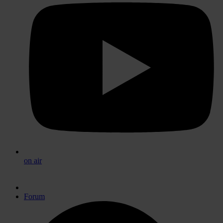
on air
Forum