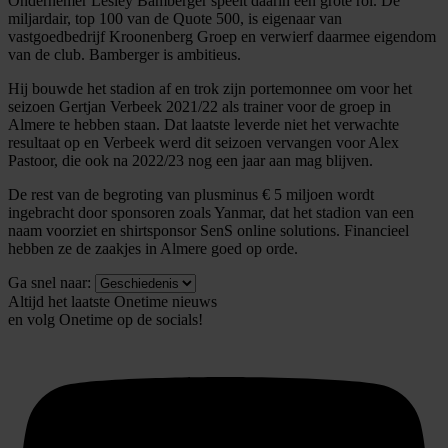
Ondernemer Lesley Bamberger speelt daarin een grote rol. De
personaliseren, om functies voor social media te bieden
miljardair, top 100 van de Quote 500, is eigenaar van
en om ons websiteverkeer te analyseren. Ook delen we
vastgoedbedrijf Kroonenberg Groep en verwierf daarmee eigendom
informatie over uw gebruik van onze site met onze
van de club. Bamberger is ambitieus.
partners voor social media, adverteren en analyse. Deze
Hij bouwde het stadion af en trok zijn portemonnee om voor het
partners kunnen deze gegevens combineren met andere
seizoen Gertjan Verbeek 2021/22 als trainer voor de groep in
informatie die u aan ze heeft verstrekt of die ze hebben
Almere te hebben staan. Dat laatste leverde niet het verwachte
resultaat op en Verbeek werd dit seizoen vervangen voor Alex
verzameld op basis van uw gebruik van hun services.
Pastoor, die ook na 2022/23 nog een jaar aan mag blijven.
De rest van de begroting van plusminus € 5 miljoen wordt
ingebracht door sponsoren zoals Yanmar, dat het stadion van een
naam voorziet en shirtsponsor SenS online solutions. Financieel
hebben ze de zaakjes in Almere goed op orde.
Ga snel naar:
Altijd het laatste Onetime nieuws
en volg
Onetime
op de socials!