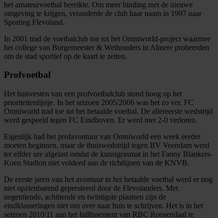
het amateurvoetbal bereikte. Om meer binding met de nieuwe
omgeving te krijgen, veranderde de club haar naam in 1997 naar
Sporting Flevoland.
In 2001 trad de voetbalclub toe tot het Omniworld-project waarmee
het college van Burgemeester & Wethouders in Almere probeerden
om de stad sportief op de kaart te zetten.
Profvoetbal
Het huisvesten van een profvoetbalclub stond hoog op het
prioriteitenlijstje. In het seizoen 2005/2006 was het zo ver. FC
Omniworld trad toe tot het betaalde voetbal. De allereerste wedstrijd
werd gespeeld tegen FC Eindhoven. Er werd met 2-0 verloren.
Eigenlijk had het profavontuur van Omniworld een week eerder
moeten beginnen, maar de thuiswedstrijd tegen BV Veendam werd
ter elfder ure afgelast omdat de kunstgrasmat in het Fanny Blankers-
Koen Stadion niet voldeed aan de richtlijnen van de KNVB.
De eerste jaren van het avontuur in het betaalde voetbal werd er nog
niet opzienbarend gepresteerd door de Flevolanders. Met
negentiende, achttiende en twintigste plaatsen zijn de
eindklasseringen niet om over naar huis te schrijven. Het is in het
seizoen 2010/11 aan het faillissement van RBC Roosendaal te