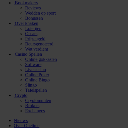
Bookmakers
Reviews
Wedden op sport
Bonussen
Over knaken
Loterijen
Oscars
Prijzengeld
Beursgenoteerd
Wat verdient
Casino Spellen
Online gokkasten
Software
Live casino
Online Poker
Online Bingo
Slingo
Tafelspellen
Crypto
Cryptomunten
Brokers
Exchanges
Nieuws
Over Onetime