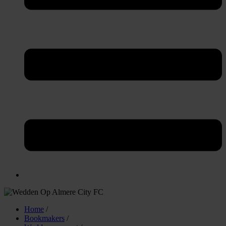
Home
/
Bookmakers
/