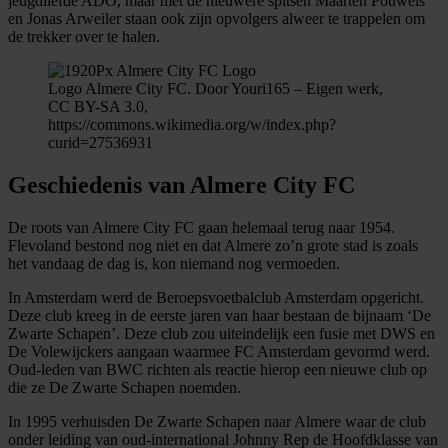
jeugdliefde ADO, maar met de nieuwere spitsen Maarten Pouwels
en Jonas Arweiler staan ook zijn opvolgers alweer te trappelen om
de trekker over te halen.
Logo Almere City FC. Door Youri165 – Eigen werk,
CC BY-SA 3.0,
https://commons.wikimedia.org/w/index.php?
curid=27536931
Geschiedenis van Almere City FC
De roots van Almere City FC gaan helemaal terug naar 1954.
Flevoland bestond nog niet en dat Almere zo’n grote stad is zoals
het vandaag de dag is, kon niemand nog vermoeden.
In Amsterdam werd de Beroepsvoetbalclub Amsterdam opgericht.
Deze club kreeg in de eerste jaren van haar bestaan de bijnaam ‘De
Zwarte Schapen’. Deze club zou uiteindelijk een fusie met DWS en
De Volewijckers aangaan waarmee FC Amsterdam gevormd werd.
Oud-leden van BWC richten als reactie hierop een nieuwe club op
die ze De Zwarte Schapen noemden.
In 1995 verhuisden De Zwarte Schapen naar Almere waar de club
onder leiding van oud-international Johnny Rep de Hoofdklasse van