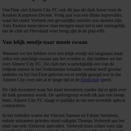
OneTime ziet Almere City FC ook dit jaar als dark horse voor de
Keuken Kampioen Divisie. Vorig jaar was een flinke tegenvaller,
waar het onder Verbeek een gevaarlijke outsider zou moeten zijn.
Alex Pastoor moet nieuw elan brengen maar het is niet onmogelijk
dat de club uit Flevoland weer terug zijn in de play-offs.
Van lelijk eendje naar mooie zwaan
Wanneer we het hebben over een lelijk eendje dat langzaam maar
zeker een prachtige zwaan aan het worden is, dan hebben we het
over Almere City FC. De club met waarschijnlijk een van de
lelijkste namen in het Nederlandse betaalde voetbal heeft grootse
ambities en bij OneTime geloven we er eerlijk gezegd wel in dat
Almere City over niet al te lange tijd in de
Eredivisie
speelt.
De club investeert waar het moet investeren zonder dat er geld over
de balk gesmeten wordt. De spelersgroep wordt elk jaar een beetje
beter. Almere City FC slaagt er jaarlijks in om een scorende spits te
contracteren.
In het verleden waren dat Vincent Janssen en Fabian Serrarens,
enkele seizoenen geleden stond cultspits Thomas Verheydt aan het
eind van vele Almeerse aanvallen. Verheydt koos echter voor zijn