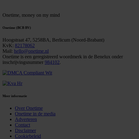
Onetime,
money on my mind
Onetime (BCB BV)
Hoogstraat 47, 5258BA, Berlicum (Noord-Brabant)
KvK:
82178062
Mail:
hello@onetime.nl
Onetime is een geregistreerd woordmerk in de Benelux onder
inschrijvingsnummer
984102
.
Meer informatie
Over Onetime
Onetime in de media
Adverteren
Contact
Disclaimer
Cookiebeleid