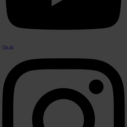
On air