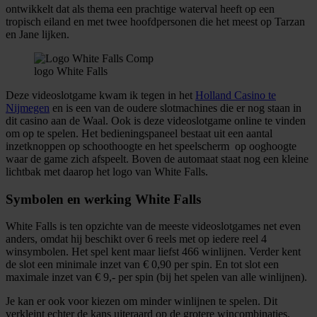
ontwikkelt dat als thema een prachtige waterval heeft op een
tropisch eiland en met twee hoofdpersonen die het meest op Tarzan
en Jane lijken.
logo White Falls
Deze videoslotgame kwam ik tegen in het
Holland Casino te
Nijmegen
en is een van de oudere slotmachines die er nog staan in
dit casino aan de Waal. Ook is deze videoslotgame online te vinden
om op te spelen. Het bedieningspaneel bestaat uit een aantal
inzetknoppen op schoothoogte en het speelscherm op ooghoogte
waar de game zich afspeelt. Boven de automaat staat nog een kleine
lichtbak met daarop het logo van White Falls.
Symbolen en werking White Falls
White Falls is ten opzichte van de meeste videoslotgames net even
anders, omdat hij beschikt over 6 reels met op iedere reel 4
winsymbolen. Het spel kent maar liefst 466 winlijnen. Verder kent
de slot een minimale inzet van € 0,90 per spin. En tot slot een
maximale inzet van € 9,- per spin (bij het spelen van alle winlijnen).
Je kan er ook voor kiezen om minder winlijnen te spelen. Dit
verkleint echter de kans uiteraard op de grotere wincombinaties.