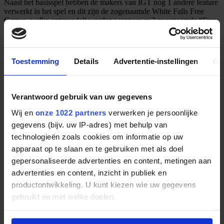
Naast het basisspel hebben de makers van IGT nog 1 andere feature
verwerkt in het spel en dit zijn de zogenaamde White Falls Free
Games, welke ontgrendelt worden wanneer er 3 zogenaamde “Free
Games”-winsymbolen op respectievelijk reel 3, 4 en 5 verschijnen.
Wanneer je deze symbolen in zicht krijgt, win je 5 tot maximaal 7
Free Games.
Toestemming
Details
Advertentie-instellingen
Ov
Tijdens deze Free Games zit er nog wel een leuk extraatje verankert
in het bonusspel. Wanneer op reel 3, 4 of 5 wederom het Free
Games-symbool valt, verandert deze in een wildsymbool en
verschuift hij t/m reel 2 horizontaal en vult alle plekken in een
Verantwoord gebruik van uw gegevens
horizontake lijn links van hem in een wildsymbool.
Wij en
onze 1022 partners
verwerken je persoonlijke
Dit kan leiden tot hoge wincombinaties. Zeker als deze symbolen op
gegevens (bijv. uw IP-adres) met behulp van
verschillende plekken op bijvoorbeeld reel 3 en 4 tegelijkertijd
vallen tijdens de Free Games.
technologieën zoals cookies om informatie op uw
apparaat op te slaan en te gebruiken met als doel
Eenmaal een zogenaamde “Big Win” te pakken, dan komt er en
gepersonaliseerde advertenties en content, metingen aan
soort vuurwerk in beeld als symbool voor de gewonnen hoge prijs.
advertenties en content, inzicht in publiek en
productontwikkeling. U kunt kiezen wie uw gegevens
gebruikt en met welke doelen.
Als u het toestaat, willen we ook graag: