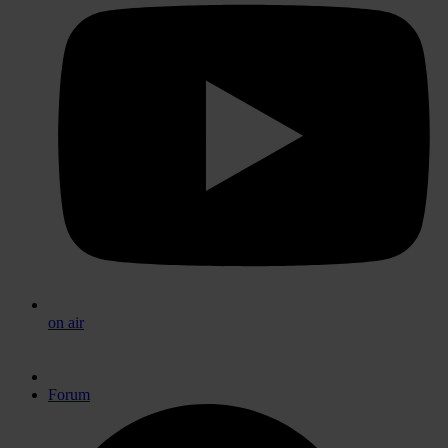
on air
Forum