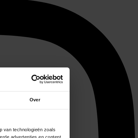
Over
p van technologieën zoals
erde advertenties en content,