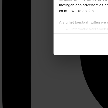
metingen aan advertenties en
en met welke doelen.
Als u het toestaat, willen we
Informatie verzamelen
Uw apparaat identific
Lees meer over hoe uw perso
toestemming op elk moment wi
We gebruiken cookies om cont
websiteverkeer te analyseren
media, adverteren en analys
verstrekt of die ze hebben v