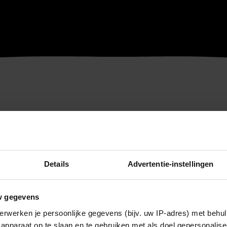
Details
Advertentie-instellingen
w gegevens
erwerken je persoonlijke gegevens (bijv. uw IP-adres) met behul
apparaat op te slaan en te gebruiken met als doel gepersonalise