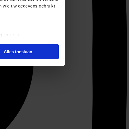
en wie uw gegevens gebruikt
g kan zijn
erprinting)
t
detailgedeelte
in. U kunt uw
Alles toestaan
 media te bieden en om ons
ze partners voor social
nformatie die u aan ze heeft