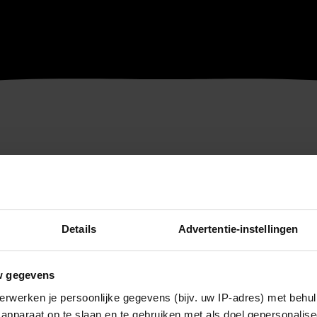
Details
Advertentie-instellingen
w gegevens
erwerken je persoonlijke gegevens (bijv. uw IP-adres) met behul
apparaat op te slaan en te gebruiken met als doel gepersonalise