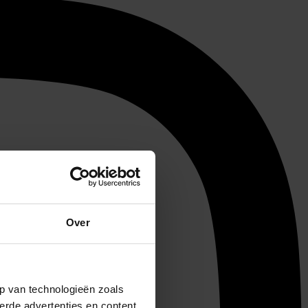
Over
p van technologieën zoals
erde advertenties en content,