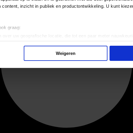
 content, inzicht in publiek en productontwikkeling. U kunt kiez
 ook graag:
 over uw geografische locatie, die tot een paar meter nauwkeuri
eren door het actief te scannen op specifieke eigenschappen (fing
onlijke gegevens worden verwerkt en stel uw voorkeuren in he
Weigeren
jzigen of intrekken in de Cookieverklaring.
ent en advertenties te personaliseren, om functies voor social
. Ook delen we informatie over uw gebruik van onze site met on
e. Deze partners kunnen deze gegevens combineren met andere i
erzameld op basis van uw gebruik van hun services.