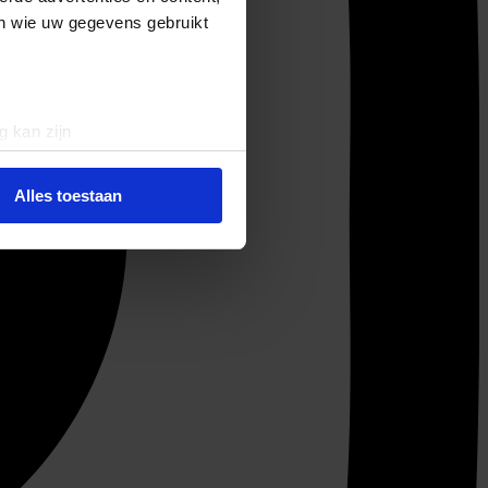
en wie uw gegevens gebruikt
g kan zijn
erprinting)
t
detailgedeelte
in. U kunt uw
Alles toestaan
 media te bieden en om ons
ze partners voor social
nformatie die u aan ze heeft