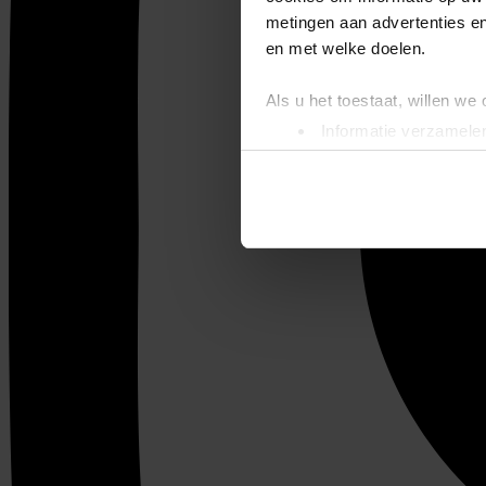
metingen aan advertenties en
en met welke doelen.
Als u het toestaat, willen we
Informatie verzamelen
Uw apparaat identific
Lees meer over hoe uw perso
toestemming op elk moment wi
We gebruiken cookies om cont
websiteverkeer te analyseren
media, adverteren en analys
verstrekt of die ze hebben v