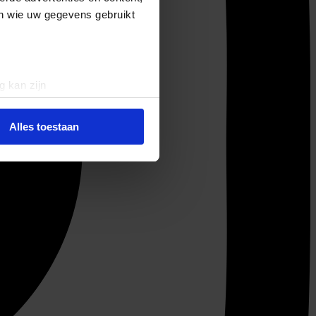
en wie uw gegevens gebruikt
g kan zijn
erprinting)
t
detailgedeelte
in. U kunt uw
Alles toestaan
 media te bieden en om ons
ze partners voor social
nformatie die u aan ze heeft