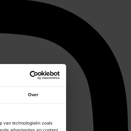
Over
p van technologieën zoals
erde advertenties en content,