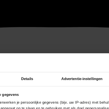
Details
Advertentie-instellingen
w gegevens
erwerken je persoonlijke gegevens (bijv. uw IP-adres) met behul
apparaat op te slaan en te gebruiken met als doel gepersonalise