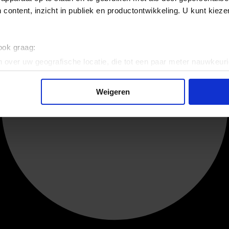
 content, inzicht in publiek en productontwikkeling. U kunt kiez
 ook graag:
 over uw geografische locatie, die tot een paar meter nauwkeuri
eren door het actief te scannen op specifieke eigenschappen (fing
onlijke gegevens worden verwerkt en stel uw voorkeuren in he
Weigeren
jzigen of intrekken in de Cookieverklaring.
ent en advertenties te personaliseren, om functies voor social
. Ook delen we informatie over uw gebruik van onze site met on
e. Deze partners kunnen deze gegevens combineren met andere i
erzameld op basis van uw gebruik van hun services.