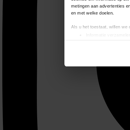
metingen aan advertenties en
en met welke doelen.
Als u het toestaat, willen we
Informatie verzamelen
Uw apparaat identific
Lees meer over hoe uw perso
toestemming op elk moment wi
We gebruiken cookies om cont
websiteverkeer te analyseren
media, adverteren en analys
verstrekt of die ze hebben v