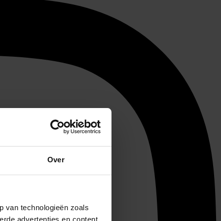
Over
p van technologieën zoals
erde advertenties en content,