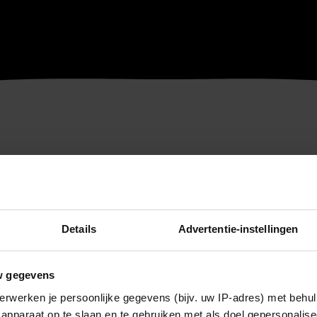
Details
Advertentie-instellingen
w gegevens
erwerken je persoonlijke gegevens (bijv. uw IP-adres) met behul
apparaat op te slaan en te gebruiken met als doel gepersonalise