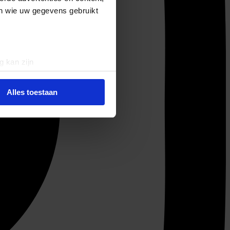
en wie uw gegevens gebruikt
g kan zijn
erprinting)
t
detailgedeelte
in. U kunt uw
Alles toestaan
 media te bieden en om ons
ze partners voor social
nformatie die u aan ze heeft