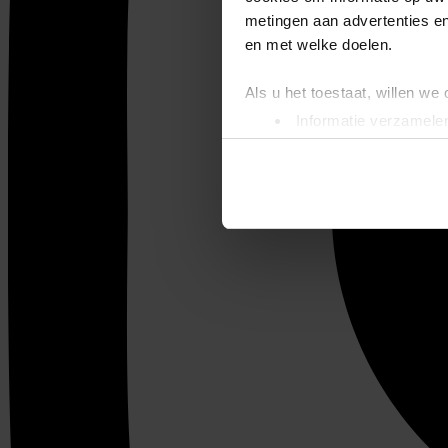
metingen aan advertenties en
en met welke doelen.
Als u het toestaat, willen we
Informatie verzamelen
Uw apparaat identific
Lees meer over hoe uw perso
toestemming op elk moment wi
We gebruiken cookies om cont
websiteverkeer te analyseren
media, adverteren en analys
verstrekt of die ze hebben v