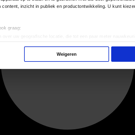
 content, inzicht in publiek en productontwikkeling. U kunt kiez
 ook graag:
 over uw geografische locatie, die tot een paar meter nauwkeuri
eren door het actief te scannen op specifieke eigenschappen (fing
onlijke gegevens worden verwerkt en stel uw voorkeuren in he
Weigeren
jzigen of intrekken in de Cookieverklaring.
ent en advertenties te personaliseren, om functies voor social
. Ook delen we informatie over uw gebruik van onze site met on
e. Deze partners kunnen deze gegevens combineren met andere i
erzameld op basis van uw gebruik van hun services.