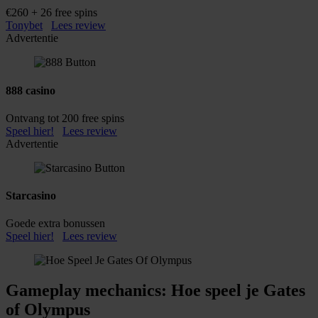
€260 + 26 free spins
Tonybet
Lees review
Advertentie
888 casino
Ontvang tot 200 free spins
Speel hier!
Lees review
Advertentie
Starcasino
Goede extra bonussen
Speel hier!
Lees review
Gameplay mechanics: Hoe speel je Gates
of Olympus