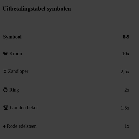
Uitbetalingstabel symbolen
Symbool
8-9
👑 Kroon
10x
⏳ Zandloper
2,5x
💍 Ring
2x
🏆 Gouden beker
1,5x
♦️ Rode edelsteen
1x