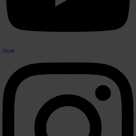
On air