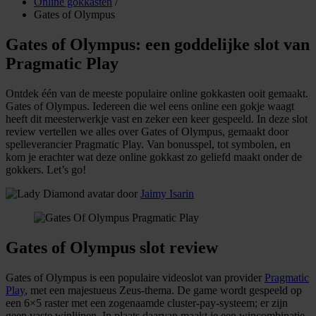
Online gokkasten
/
Gates of Olympus
Gates of Olympus: een goddelijke slot van
Pragmatic Play
Ontdek één van de meeste populaire online gokkasten ooit gemaakt.
Gates of Olympus. Iedereen die wel eens online een gokje waagt
heeft dit meesterwerkje vast en zeker een keer gespeeld. In deze slot
review vertellen we alles over Gates of Olympus, gemaakt door
spelleverancier Pragmatic Play. Van bonusspel, tot symbolen, en
kom je erachter wat deze online gokkast zo geliefd maakt onder de
gokkers. Let’s go!
door
Jaimy Isarin
Gates of Olympus slot review
Gates of Olympus is een populaire videoslot van provider
Pragmatic
Play
, met een majestueus Zeus-thema. De game wordt gespeeld op
een 6×5 raster met een zogenaamde cluster-pay-systeem; er zijn
geen vaste winlijnen. In plaats daarvan maakt je een wincombinatie