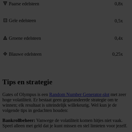
🔻 Paarse edelsteen
0,8x
🟨 Gele edelsteen
0,5x
🔺 Groene edelsteen
0,4x
🔷 Blauwe edelsteen
0,25x
Tips en strategie
Gates of Olympus is een
Random Number Generator-slot
met zeer
hoge volatiliteit. Er bestaat geen gegarandeerde strategie om te
winnen; elk resultaat is uiteindelijk willekeurig. Wel kun je de
volgende tips in gedachten houden:
Bankrollbeheer:
Vanwege de volatiliteit komen hitjes niet vaak.
Speel alleen met geld dat je kunt missen en stel limieten voor jezelf.