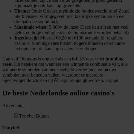
inzet kunnen zijn, maar als de gokgoden je goed gestemd
zijn,maak je ook kans op grote hits.
Thema:
Oude Griekse mythologie (godenwereld rond Zeus).
Sterk visueel vormgegeven met kleurrijke symbolen en een
dramatische soundtrack.
Maximale winst:
5.000× de inzet (Deze kan alleen met veel
geluk en hoge multipliers in de bonusronde worden behaald)
Inzetbereik:
Meestal €0,20 tot €100 per spin bij reguliere
casino’s. Sommige sites bieden hogere limieten of een ante-
bet optie om de kans op scatters te verhogen.
Gates of Olympus is opgezet als een 6-bij-5 raster met
tumbling
reels
. Dit betekent dat wanneer een winnende combinatie valt, alle
winnende symbolen van het speelveld verdwijnen en nieuwe
symbolen naar beneden vallen, waardoor er meerdere
opeenvolgende winsten uit één spin mogelijk worden. Hoppa!
De beste Nederlandse online casino's
Advertentie
Tonybet