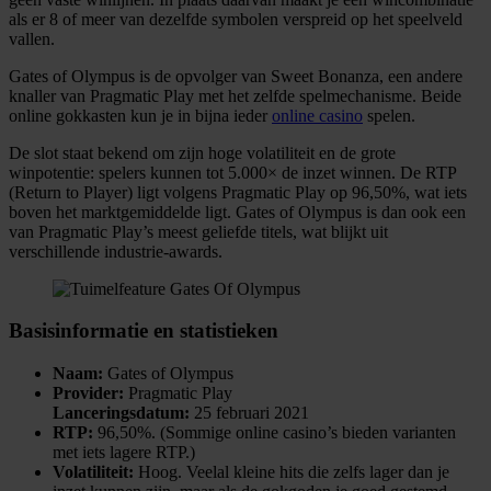
als er 8 of meer van dezelfde symbolen verspreid op het speelveld
vallen.
Gates of Olympus is de opvolger van Sweet Bonanza, een andere
knaller van Pragmatic Play met het zelfde spelmechanisme. Beide
online gokkasten kun je in bijna ieder
online casino
spelen.
De slot staat bekend om zijn hoge volatiliteit en de grote
winpotentie: spelers kunnen tot 5.000× de inzet winnen. De RTP
(Return to Player) ligt volgens Pragmatic Play op 96,50%, wat iets
boven het marktgemiddelde ligt. Gates of Olympus is dan ook een
van Pragmatic Play’s meest geliefde titels, wat blijkt uit
verschillende industrie-awards.
Basisinformatie en statistieken
Naam:
Gates of Olympus
Provider:
Pragmatic Play
Lanceringsdatum:
25 februari 2021
RTP:
96,50%. (Sommige online casino’s bieden varianten
met iets lagere RTP.)
Volatiliteit:
Hoog. Veelal kleine hits die zelfs lager dan je