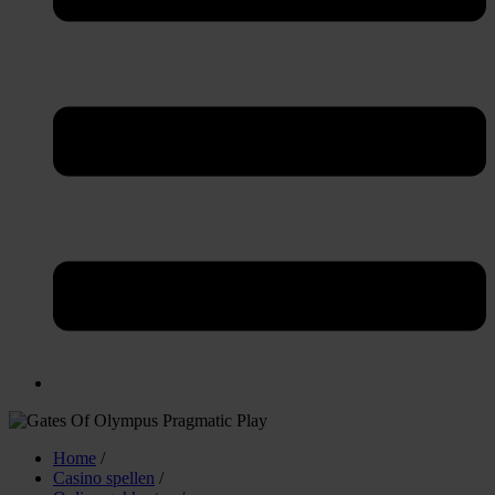
Home
/
Casino spellen
/