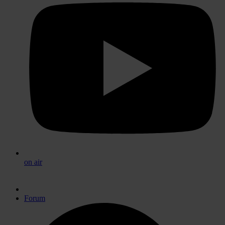
on air
Forum