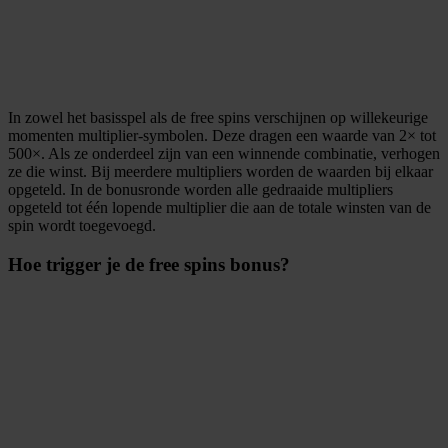
In zowel het basisspel als de free spins verschijnen op willekeurige
momenten multiplier-symbolen. Deze dragen een waarde van 2× tot
500×. Als ze onderdeel zijn van een winnende combinatie, verhogen
ze die winst. Bij meerdere multipliers worden de waarden bij elkaar
opgeteld. In de bonusronde worden alle gedraaide multipliers
opgeteld tot één lopende multiplier die aan de totale winsten van de
spin wordt toegevoegd.
Hoe trigger je de free spins bonus?