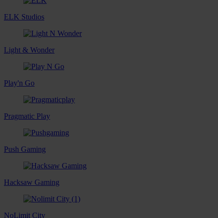
ELK Studios
Light & Wonder
Play'n Go
Pragmatic Play
Push Gaming
Hacksaw Gaming
NoLimit City