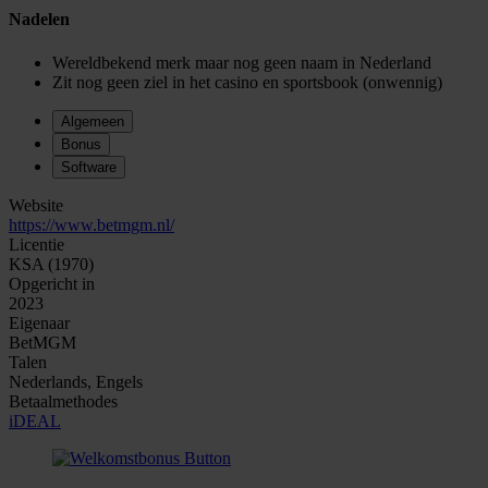
Nadelen
Wereldbekend merk maar nog geen naam in Nederland
Zit nog geen ziel in het casino en sportsbook (onwennig)
Algemeen
Bonus
Software
Website
https://www.betmgm.nl/
Licentie
KSA (1970)
Opgericht in
2023
Eigenaar
BetMGM
Talen
Nederlands, Engels
Betaalmethodes
iDEAL