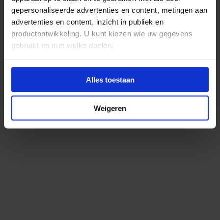
gepersonaliseerde advertenties en content, metingen aan
advertenties en content, inzicht in publiek en
productontwikkeling. U kunt kiezen wie uw gegevens
gebruikt en met welke doelen.
Als u het toestaat, willen we ook graag:
Alles toestaan
Informatie verzamelen over uw geografische
locatie, die tot een paar meter nauwkeurig kan zijn
Uw apparaat identificeren door het actief te
Weigeren
scannen op specifieke eigenschappen (fingerprinting)
Lees meer over hoe uw persoonlijke gegevens worden
verwerkt en stel uw voorkeuren in het
detailgedeelte
in.
U kunt uw toestemming op elk moment wijzigen of
intrekken in de Cookieverklaring.
We gebruiken cookies om content en advertenties te
personaliseren, om functies voor social media te bieden
en om ons websiteverkeer te analyseren. Ook delen we