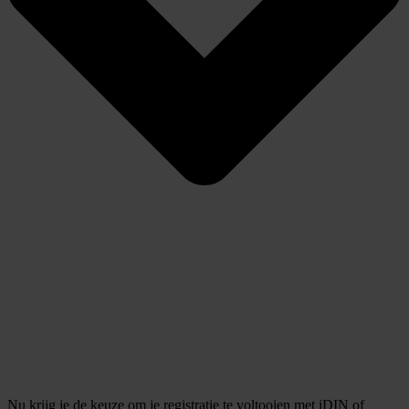
Nu krijg je de keuze om je registratie te voltooien met iDIN of