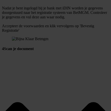
Nadat je bent ingelogd bij je bank met iDIN worden je gegevens
doorgestuurd naar het registratie systeem van BetMGM. Controleer
je gegevens en vul deze aan waar nodig.
Accepteer de voorwaarden en klik vervolgens op 'Bevestig
Registratie'
4
Scan je document