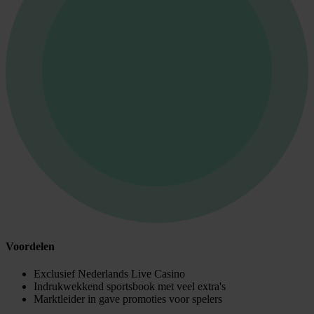
Voordelen
Exclusief Nederlands Live Casino
Indrukwekkend sportsbook met veel extra's
Marktleider in gave promoties voor spelers