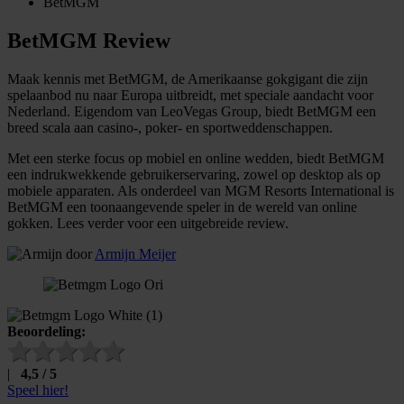
BetMGM
BetMGM Review
Maak kennis met BetMGM, de Amerikaanse gokgigant die zijn
spelaanbod nu naar Europa uitbreidt, met speciale aandacht voor
Nederland. Eigendom van LeoVegas Group, biedt BetMGM een
breed scala aan casino-, poker- en sportweddenschappen.
Met een sterke focus op mobiel en online wedden, biedt BetMGM
een indrukwekkende gebruikerservaring, zowel op desktop als op
mobiele apparaten. Als onderdeel van MGM Resorts International is
BetMGM een toonaangevende speler in de wereld van online
gokken. Lees verder voor een uitgebreide review.
door
Armijn Meijer
Beoordeling:
|
4,5
/ 5
Speel hier!