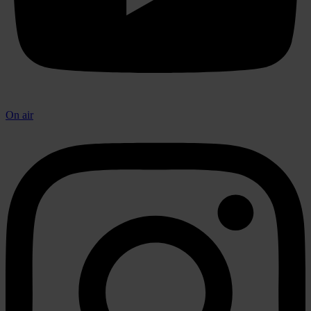
On air