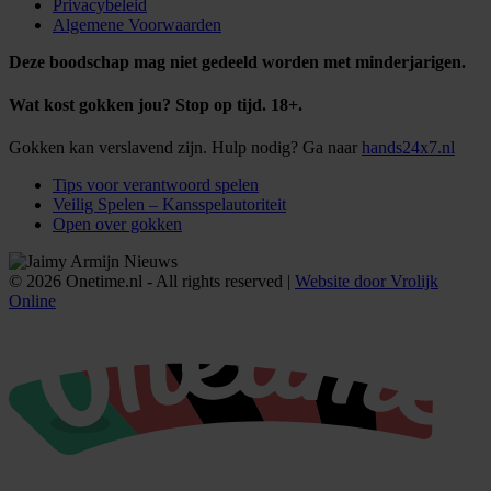
Privacybeleid
Algemene Voorwaarden
Deze boodschap mag niet gedeeld worden met minderjarigen.
Wat kost gokken jou? Stop op tijd. 18+.
Gokken kan verslavend zijn. Hulp nodig? Ga naar
hands24x7.nl
Tips voor verantwoord spelen
Veilig Spelen – Kansspelautoriteit
Open over gokken
© 2026 Onetime.nl - All rights reserved |
Website door Vrolijk
Online