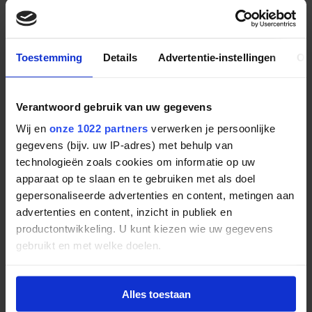
daaromheen explodeert!
Andere Play'n Go videoslots
Toestemming
Details
Advertentie-instellingen
Ov
Winplan
Symbolen
Verantwoord gebruik van uw gegevens
Wij en
onze 1022 partners
verwerken je persoonlijke
Deze
online gokkast
heeft acht verschillende soorten symbolen, met
elk hun eigen uitbetaling. De grote winsten zitten hem vooral bij de
gegevens (bijv. uw IP-adres) met behulp van
enorme clusters. Je kunt bij deze gokkast tot 5.000x je inzet winnen,
technologieën zoals cookies om informatie op uw
maar dan moet je natuurlijk wel een beetje mazzel hebben.
apparaat op te slaan en te gebruiken met als doel
Hiernaast staan de meest voorkomende symbolen en de winsten, bij
gepersonaliseerde advertenties en content, metingen aan
slechts een kleine inzet. De potentie van deze slot is groot, zeker
advertenties en content, inzicht in publiek en
wanneer het je lukt om tien dezelfde symbolen te krijgen!
productontwikkeling. U kunt kiezen wie uw gegevens
gebruikt en met welke doelen.
Bonussen
De Mahjong 88 Season bonus
Als u het toestaat, willen we ook graag:
Alles toestaan
Informatie verzamelen over uw geografische
De season bonus is een leuke extra bij de Mahjong 88 slot. Je begint