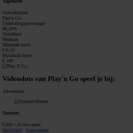
Algemeen
Ontwikkelaar
Play'n Go
Uitbetalingspercentage
96,26%
Volatiliteit
Medium
Minimale inzet
€ 0,10
Maximale inzet
€ 100
Videoslots van Play'n Go speel je bij:
Advertentie
Tonybet
€260 + 26 free spins
Speel hier!
Lees review