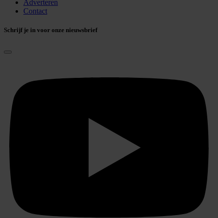
Adverteren
Contact
Schrijf je in voor onze nieuwsbrief