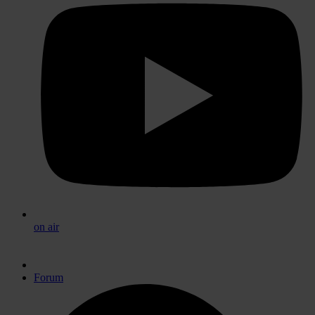
on air
Forum