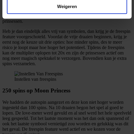
verdienen door het hele beeldscherm leeg te krijgen wat dus wil
Uw apparaat identificeren door het actief te
Weigeren
zeggen dat je geen symbolen meer ziet staan. Je hebt hier totaal geen
scannen op specifieke eigenschappen (fingerprinting)
invloed op, dus je moet vertrouwen op de magische krachten van de
Lees meer over hoe uw persoonlijke gegevens worden
prinsessen.
verwerkt en stel uw voorkeuren in het
detailgedeelte
in.
Heb je dan eindelijk alles vrij van symbolen, dan krijg je de freespin
U kunt uw toestemming op elk moment wijzigen of
feature voorgeschoteld. Voordat de vrije draaien beginnen, krijg je
eerst nog de keuze uit drie opties: hoe minder spins, des te meer
intrekken in de Cookieverklaring.
risico je loopt maar hoe hoger het potentieel. Tijdens de freespins
kan de multiplier oplopen tot 20x en zijn de prinsessen actief om
We gebruiken cookies om content en advertenties te
nog meer magisch spektakel te verzorgen. Bovendien kun je extra
spins verzamelen.
personaliseren, om functies voor social media te bieden
en om ons websiteverkeer te analyseren. Ook delen we
informatie over uw gebruik van onze site met onze
Instellen van freespins
partners voor social media, adverteren en analyse. Deze
250 spins op Moon Princess
partners kunnen deze gegevens combineren met andere
informatie die u aan ze heeft verstrekt of die ze hebben
We hadden de autospin aangezet en deze kon niet hoger worden
verzameld op basis van uw gebruik van hun services.
ingesteld dan 100 spins. Na 10 draaien begon het spel al goed te
lopen. De love-meter werd gevuld en al snel werd het hele speelveld
leeg gespeeld. Tot het laatste moment was het dan ook spannend of
ook het laatste symbool vernietigd zou worden en gelukkig was dit
het geval. De freespin feature werd actief en we kozen voor de