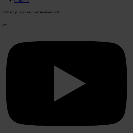
Contact
Schrijf je in voor onze nieuwsbrief