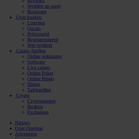
Reviews
Wedden op sport
Bonussen
Over knaken
Loterijen
Oscars
Prijzengeld
Beursgenoteerd
Wat verdient
Casino Spellen
Online gokkasten
Software
Live casino
Online Poker
Online Bingo
Slingo
Tafelspellen
Crypto
Cryptomunten
Brokers
Exchanges
Nieuws
Over Onetime
Adverteren