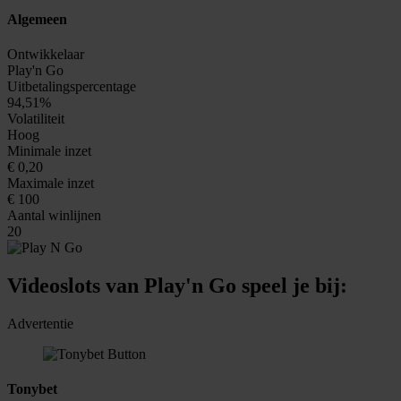
Algemeen
Ontwikkelaar
Play'n Go
Uitbetalingspercentage
94,51%
Volatiliteit
Hoog
Minimale inzet
€ 0,20
Maximale inzet
€ 100
Aantal winlijnen
20
Videoslots van Play'n Go speel je bij:
Advertentie
Tonybet