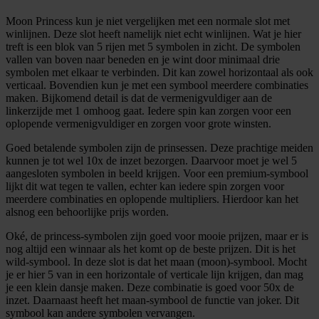
Moon Princess kun je niet vergelijken met een normale slot met
winlijnen. Deze slot heeft namelijk niet echt winlijnen. Wat je hier
treft is een blok van 5 rijen met 5 symbolen in zicht. De symbolen
vallen van boven naar beneden en je wint door minimaal drie
symbolen met elkaar te verbinden. Dit kan zowel horizontaal als ook
verticaal. Bovendien kun je met een symbool meerdere combinaties
maken. Bijkomend detail is dat de vermenigvuldiger aan de
linkerzijde met 1 omhoog gaat. Iedere spin kan zorgen voor een
oplopende vermenigvuldiger en zorgen voor grote winsten.
Goed betalende symbolen zijn de prinsessen. Deze prachtige meiden
kunnen je tot wel 10x de inzet bezorgen. Daarvoor moet je wel 5
aangesloten symbolen in beeld krijgen. Voor een premium-symbool
lijkt dit wat tegen te vallen, echter kan iedere spin zorgen voor
meerdere combinaties en oplopende multipliers. Hierdoor kan het
alsnog een behoorlijke prijs worden.
Oké, de princess-symbolen zijn goed voor mooie prijzen, maar er is
nog altijd een winnaar als het komt op de beste prijzen. Dit is het
wild-symbool. In deze slot is dat het maan (moon)-symbool. Mocht
je er hier 5 van in een horizontale of verticale lijn krijgen, dan mag
je een klein dansje maken. Deze combinatie is goed voor 50x de
inzet. Daarnaast heeft het maan-symbool de functie van joker. Dit
symbool kan andere symbolen vervangen.