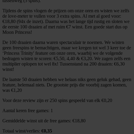
tussenweg (5 spins).
Tijdens de spins vlogen de prijzen om onze oren en wisten we zelfs
de love-meter te vullen voor 3 extra spins. Al met al goed voor:
€18,80 (94x de inzet). Daarna was het lange tijd rustig en sloten we
de eerste 100 draaien af met ruim €7 winst. Een goede start dus op
Moon Princess!
De 100 draaien daarna waren spectaculair te noemen. We wisten
geen freespins te bemachtigen, maar we kregen tot wel 3 keer toe de
‘Princess Trinity' feature om onze oren, waarbij we de volgende
bedragen wisten te scoren: €5,50, 4,40 & €3,20. We zagen zelfs een
multiplier oplopen tot wel 8x! Tussenstand na 200 draaien: €6,30
winst!
De laatste 50 draaien hebben we helaas niks geen geluk gehad, geen
feature, helemaal niets. De grootste prijs die voorbij zagen komen,
was €1,20
Voor deze review zijn er 250 spins gespeeld van elk €0,20
Aantal keren free games: 1
Gemiddelde winst uit de free games: €18,80
Totaal winst/verlies:
€0,35